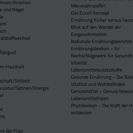
ehnen/Knochen
Mikronährstoffe?
e und Nägel
Das Eucell Konzept
ße
Ernährung früher versus heut
tem
Blick auf den Wandel der
sch
Essgewohnheiten
atstoffwechsel
Nationale Ernährungsberichte
Ernährungslexikon – Ihr
Fatigue)
Nachschlagewerk für Gesundh
Vitalität
en-Haushalt
Lebensmittelzusatzstoffe
Gesunde Ernährung – Die Basi
chaft/Stillzeit
Vitalität und Wohlbefinden
kulatur/Sehnen/Energie
Genussmittel – Genuss bewuss
el
Lebensmittellisten
Phytolexikon – Die Kraft der H
ht
entdecken
cht
re der Frau