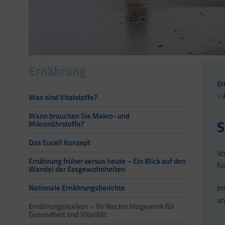
Ernährung
Er
Was sind Vitalstoffe?
Wann brauchen Sie Makro- und
S
Mikronährstoffe?
Das Eucell Konzept
Vo
Ernährung früher versus heute – Ein Blick auf den
fü
Wandel der Essgewohnheiten
Im
Nationale Ernährungsberichte
an
Ernährungslexikon – Ihr Nachschlagewerk für
Gesundheit und Vitalität