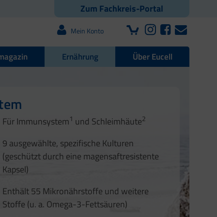
Zum Fachkreis-Portal
Mein Konto
magazin
Ernährung
Über Eucell
e Darmflora
nd Nägel
stem
1
2
1
2
Für Immunsystem
und Schleimhäute
1
2
3
3
9 ausgewählte, spezifische Kulturen
4
(geschützt durch eine magensaftresistente
Kapsel)
Enthält 55 Mikronährstoffe und weitere
Stoffe (u. a. Omega-3-Fettsäuren)