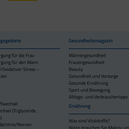
gsgebiete
Gesundheitsmagazin
rgung für die Frau
Männergesundheit
rgung für den Mann
Frauengesundheit
/Oxidativer Stress –
Beauty
tien
Gesundheit und Vorsorge
Gesunde Ernährung
Sport und Bewegung
Alltags- und Verbrauchertipps
ffwechsel
Ernährung
chsel (Triglyceride,
)
Was sind Vitalstoffe?
dächtnis/Nerven
Wann brauchen Sie Makro- u