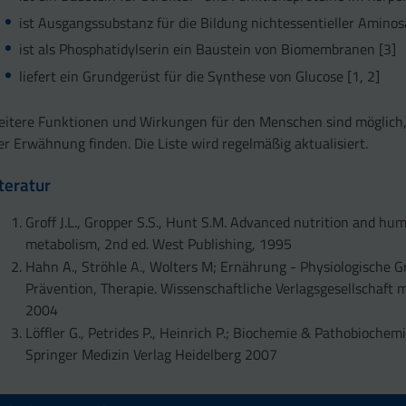
ist Ausgangssubstanz für die Bildung nichtessentieller Aminos
ist als Phosphatidylserin ein Baustein von Biomembranen [3]
liefert ein Grundgerüst für die Synthese von Glucose [1, 2]
itere Funktionen und Wirkungen für den Menschen sind möglich,
er Erwähnung finden. Die Liste wird regelmäßig aktualisiert.
iteratur
Groff J.L., Gropper S.S., Hunt S.M. Advanced nutrition and hu
metabolism, 2nd ed. West Publishing, 1995
Hahn A., Ströhle A., Wolters M; Ernährung - Physiologische 
Prävention, Therapie. Wissenschaftliche Verlagsgesellschaft 
2004
Löffler G., Petrides P., Heinrich P.; Biochemie & Pathobiochemi
Springer Medizin Verlag Heidelberg 2007