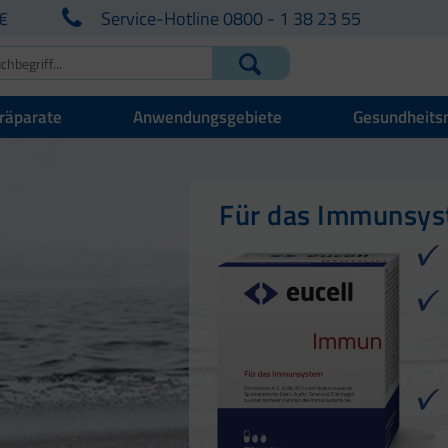
€
Service-Hotline 0800 - 1 38 23 55
räparate
Anwendungsgebiete
Gesundheits
Für Ihre natürlich
Für Haut, Haare u
Für das Immunsy