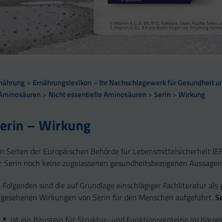
Vitamin A, Beta-Carotin, Vitamine B2, B3, Biotin und Zi
Kollagenbildung für eine normale Funktion der Haut.
Calcium trägt zur normalen Funktion von Verdauungsen
Selen, Zink und Biotin tragen zur Erhaltung gesunder Ha
Vitamin A, C, D, B6, B12, Folsäure, Eisen, Kupfer, Sele
sowie zu einem normalen Stoffwechsel von Makronährst
Selen und Zink tragen zur Erhaltung normaler Nägel bei
Vitamin A, B2, B3 und Biotin tragen zur Erhaltung norm
Vitamin B2 und Biotin tragen zur Erhaltung normaler Sc
Vitamin C, E, B2, Kupfer, Mangan, Selen und Zink tragen 
Vitamin D und Zink tragen zur normalen Funktion des 
nährung
Ernährungslexikon – Ihr Nachschlagewerk für Gesundheit un
Aminosäuren
Nicht essentielle Aminosäuren
Serin
Wirkung
erin – Wirkung
n Seiten der Europäischen Behörde für Lebensmittelsicherheit (E
r Serin noch keine zugelassenen gesundheitsbezogenen Aussagen 
 Folgenden sind die auf Grundlage einschlägiger Fachliteratur als 
gesehenen Wirkungen von Serin für den Menschen aufgeführt.
S
ist ein Baustein für Struktur- und Funktionsproteine im Körpe