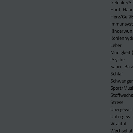
Gelenke/S
Haut, Haar
Herz/Gefä
Immunsys
Kinderwun
Kohlenhydr
Leber
Müdigkeit (
Psyche
Säure-Bas
Schlaf
Schwangers
Sport/Mus
Stoffwechs
Stress
Übergewic
Untergewi
Vitalität
Wechseljah