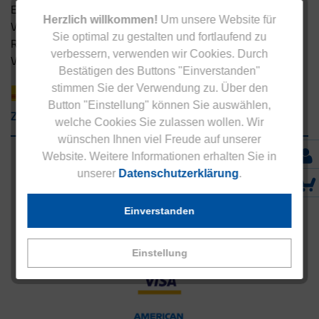
Eucell Fitness Coach
Herzlich willkommen!
Um unsere Website für
Versandbedingungen
Sie optimal zu gestalten und fortlaufend zu
Rücksendung
verbessern, verwenden wir Cookies. Durch
Versandpartner innerhalb Deutschlands
Bestätigen des Buttons "Einverstanden"
stimmen Sie der Verwendung zu. Über den
Button "Einstellung" können Sie auswählen,
Zahlungsarten
welche Cookies Sie zulassen wollen. Wir
wünschen Ihnen viel Freude auf unserer
Website. Weitere Informationen erhalten Sie in
unserer
Datenschutzerklärung
.
Einverstanden
Einstellung