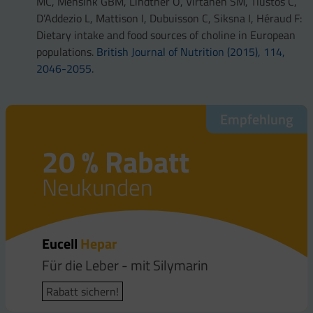
MC, Mensink GBM, Lindtner O, Virtanen SM, Tlustos C,
D’Addezio L, Mattison I, Dubuisson C, Siksna I, Héraud F:
Dietary intake and food sources of choline in European
populations.
British Journal of Nutrition (2015), 114,
2046-2055
.
Empfehlung
20 % Rabatt
Neukunden
Eucell
Hepar
Für die Leber - mit Silymarin
Rabatt sichern!