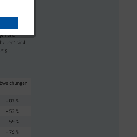
ährstoffen arm
ewicht und
gen und
heiten“ sind
rung
bweichungen
- 87 %
- 53 %
- 59 %
- 79 %