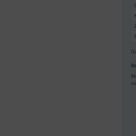
Qu
I
Ma
ni