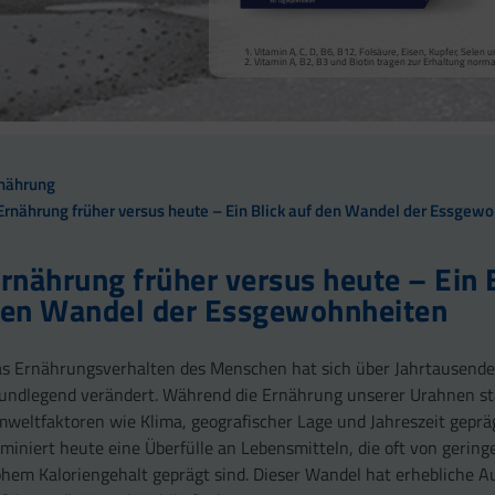
Vitamin A, Beta-Carotin, Vitamine B2, B3, Biotin und Zi
Kollagenbildung für eine normale Funktion der Haut.
Calcium trägt zur normalen Funktion von Verdauungsen
Selen, Zink und Biotin tragen zur Erhaltung gesunder Ha
Vitamin A, C, D, B6, B12, Folsäure, Eisen, Kupfer, Sele
sowie zu einem normalen Stoffwechsel von Makronährst
Selen und Zink tragen zur Erhaltung normaler Nägel bei
Vitamin A, B2, B3 und Biotin tragen zur Erhaltung norm
Vitamin B2 und Biotin tragen zur Erhaltung normaler Sc
Vitamin C, E, B2, Kupfer, Mangan, Selen und Zink tragen 
Vitamin D und Zink tragen zur normalen Funktion des 
nährung
Ernährung früher versus heute – Ein Blick auf den Wandel der Essgew
rnährung früher versus heute – Ein B
en Wandel der Essgewohnheiten
s Ernährungsverhalten des Menschen hat sich über Jahrtausend
undlegend verändert. Während die Ernährung unserer Urahnen st
weltfaktoren wie Klima, geografischer Lage und Jahreszeit geprä
miniert heute eine Überfülle an Lebensmitteln, die oft von gering
hem Kaloriengehalt geprägt sind. Dieser Wandel hat erhebliche 