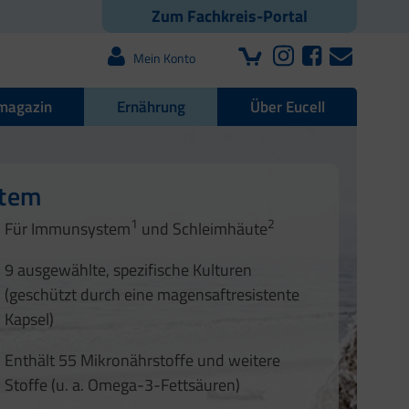
Zum Fachkreis-Portal
Mein Konto
magazin
Ernährung
Über Eucell
e Darmflora
nd Nägel
stem
1
2
1
2
Für Immunsystem
und Schleimhäute
1
2
3
3
9 ausgewählte, spezifische Kulturen
4
(geschützt durch eine magensaftresistente
Kapsel)
Enthält 55 Mikronährstoffe und weitere
Stoffe (u. a. Omega-3-Fettsäuren)