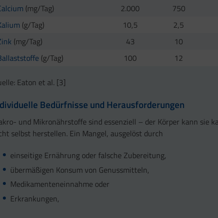
Calcium
(mg/Tag)
2.000
750
Kalium
(g/Tag)
10,5
2,5
Zink
(mg/Tag)
43
10
Ballaststoffe
(g/Tag)
100
12
elle: Eaton et al. [3]
ndividuelle Bedürfnisse und Herausforderungen
kro- und Mikronährstoffe sind essenziell – der Körper kann sie 
cht selbst herstellen. Ein Mangel, ausgelöst durch
einseitige Ernährung oder falsche Zubereitung,
übermäßigen Konsum von Genussmitteln,
Medikamenteneinnahme oder
Erkrankungen,