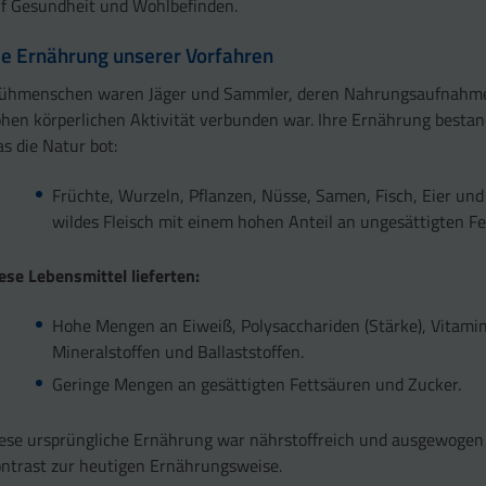
f Gesundheit und Wohlbefinden.
ie Ernährung unserer Vorfahren
ühmenschen waren Jäger und Sammler, deren Nahrungsaufnahme 
hen körperlichen Aktivität verbunden war. Ihre Ernährung besta
s die Natur bot:
Früchte, Wurzeln, Pflanzen, Nüsse, Samen, Fisch, Eier un
wildes Fleisch mit einem hohen Anteil an ungesättigten Fe
ese Lebensmittel lieferten:
Hohe Mengen an Eiweiß, Polysacchariden (Stärke), Vitami
Mineralstoffen und Ballaststoffen.
Geringe Mengen an gesättigten Fettsäuren und Zucker.
ese ursprüngliche Ernährung war nährstoffreich und ausgewogen 
ntrast zur heutigen Ernährungsweise.