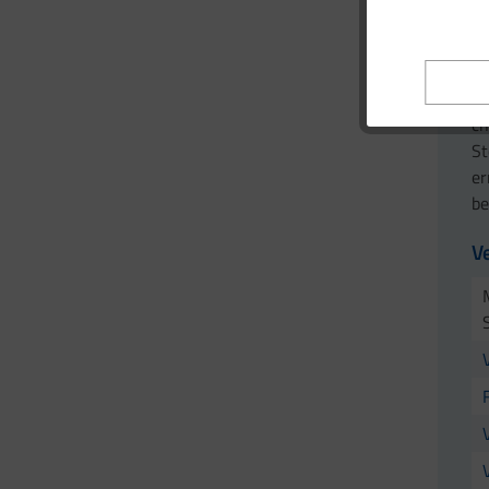
Di
ch
St
er
be
V