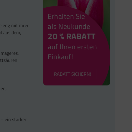
Erhalten Sie
als Neukunde
eng mit ihrer
nd aus dem,
20 % RABATT
auf Ihren ersten
d mageres,
Einkauf!
ttsäuren.
RABATT SICHERN!
nen,
– ein starker