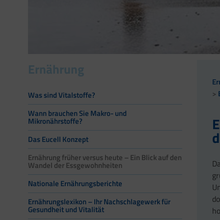
Ernährung
Er
Was sind Vitalstoffe?
Wann brauchen Sie Makro- und
E
Mikronährstoffe?
d
Das Eucell Konzept
Ernährung früher versus heute – Ein Blick auf den
Da
Wandel der Essgewohnheiten
gr
Nationale Ernährungsberichte
Um
do
Ernährungslexikon – Ihr Nachschlagewerk für
Gesundheit und Vitalität
ho