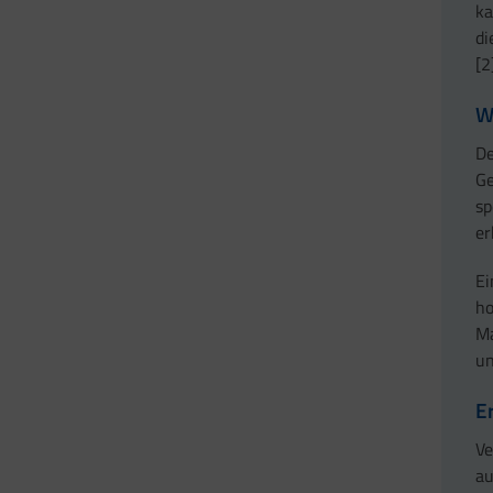
ka
di
[2
W
De
Ge
sp
er
Ei
ho
Ma
un
E
Ve
au