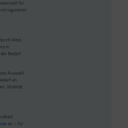
ssenziell für
und regulieren
 durch Alter,
rs in
der Bedarf
sste Auswahl
Bedarf an
n, Vitalität
undheit
isse
an – für