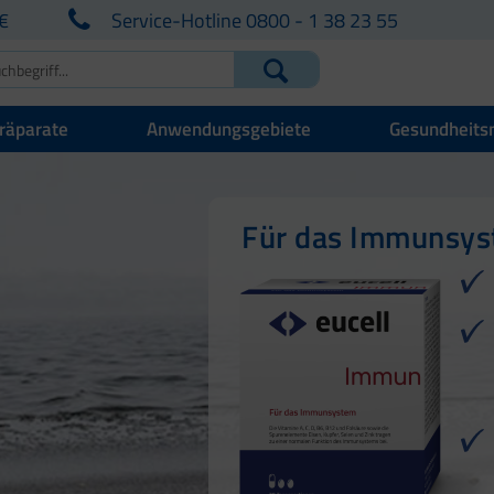
€
Service-Hotline 0800 - 1 38 23 55
räparate
Anwendungsgebiete
Gesundheits
Für Ihre natürlich
Für Haut, Haare u
Für das Immunsy