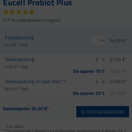
Eucell Probiot Plus
(
77 Kundenbewertungen
)
Einzelpackung
34,50 €*
(1,15 €* / Tag)
Dreierpackung
3
x
31,05 €*
(1,04 €* / Tag)
10,35 €*
Sie sparen 10 %
Dreierpackung im Spar-Abo **
3
x
27,60 €*
(0,92 €* / Tag)
20,70 €*
Sie sparen 20 %
Gesamtpreis:
34,50 €*
IN DEN
WARENKORB
*
inkl. MwSt.
**
Sie erhalten alle 3 Monate 3 Eucell Packungen. Mindestlaufzeit: 6 Monate, d.h. 2