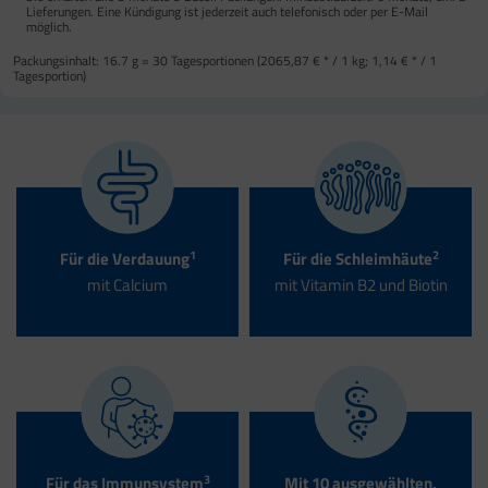
Lieferungen. Eine Kündigung ist jederzeit auch telefonisch oder per E-Mail
möglich.
Packungsinhalt:
16.7 g = 30 Tagesportionen (
2065,87 €
* / 1 kg;
1,14 €
* / 1
Tagesportion)
1
2
Für die Verdauung
Für die Schleimhäute
mit Calcium
mit Vitamin B2 und Biotin
3
Für das Immunsystem
Mit 10 ausgewählten,