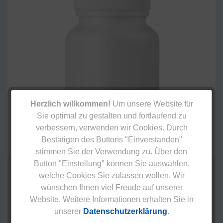
Herzlich willkommen!
Um unsere Website für
Sie optimal zu gestalten und fortlaufend zu
verbessern, verwenden wir Cookies. Durch
Bestätigen des Buttons "Einverstanden"
stimmen Sie der Verwendung zu. Über den
Button "Einstellung" können Sie auswählen,
Einfache Verpackung und keine spezielle Blisterfolie, d.
welche Cookies Sie zulassen wollen. Wir
h. Kulturen werden nicht geschützt
wünschen Ihnen viel Freude auf unserer
Unhygienische Verpackung – mit jedem Öffnen
können Keime und Schmutz in die Dose gelangen
Website. Weitere Informationen erhalten Sie in
unserer
Datenschutzerklärung
.
Keine magensaftresistenten Kapseln: Lebensfähige