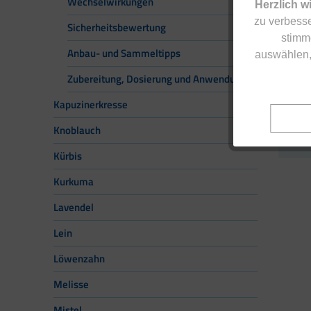
Wechselwirkungen
Herzlich w
zu verbesse
Sicherheitsbewertung
stimm
Anbau- und Sammeltipps
auswählen,
Zubereitung, Dosierung und Anwendung
Kapuzinerkresse
Knoblauch
Kürbis
Kurkuma
Lavendel
Lein
Löwenzahn
Melisse
Mistel