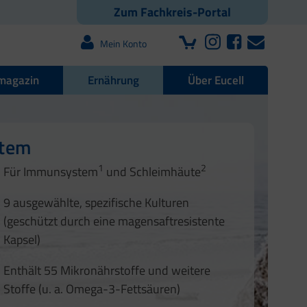
Zum Fachkreis-Portal
Mein Konto
magazin
Ernährung
Über Eucell
e Darmflora
nd Nägel
stem
1
2
1
2
Für Immunsystem
und Schleimhäute
1
2
3
3
9 ausgewählte, spezifische Kulturen
4
(geschützt durch eine magensaftresistente
Kapsel)
Enthält 55 Mikronährstoffe und weitere
Stoffe (u. a. Omega-3-Fettsäuren)