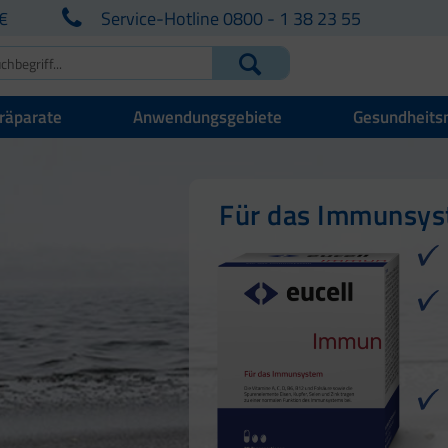
€
Service-Hotline 0800 - 1 38 23 55
räparate
Anwendungsgebiete
Gesundheits
Für Ihre natürlich
Für Haut, Haare u
Für das Immunsy