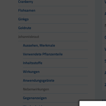
Cranberry
Flohsamen
Ginkgo
Goldrute
Johanniskraut
Aussehen, Merkmale
Verwendete Pflanzenteile
Inhaltsstoffe
Wirkungen
Anwendungsgebiete
Nebenwirkungen
Gegenanzeigen
L