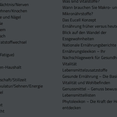
Was sind Vitalstoffe?
dächtnis/Nerven
Wann brauchen Sie Makro- u
ehnen/Knochen
Mikronährstoffe?
e und Nägel
Das Eucell Konzept
ße
Ernährung früher versus heut
tem
Blick auf den Wandel der
sch
Essgewohnheiten
atstoffwechsel
Nationale Ernährungsberichte
Ernährungslexikon – Ihr
Fatigue)
Nachschlagewerk für Gesundh
Vitalität
en-Haushalt
Lebensmittelzusatzstoffe
Gesunde Ernährung – Die Basi
chaft/Stillzeit
Vitalität und Wohlbefinden
kulatur/Sehnen/Energie
Genussmittel – Genuss bewuss
el
Lebensmittellisten
Phytolexikon – Die Kraft der H
ht
entdecken
cht