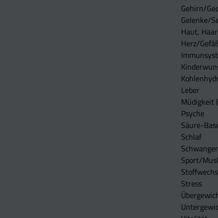
Gehirn/Ge
Gelenke/S
Haut, Haar
Herz/Gefä
Immunsys
Kinderwun
Kohlenhydr
Leber
Müdigkeit (
Psyche
Säure-Bas
Schlaf
Schwangers
Sport/Mus
Stoffwechs
Stress
Übergewic
Untergewi