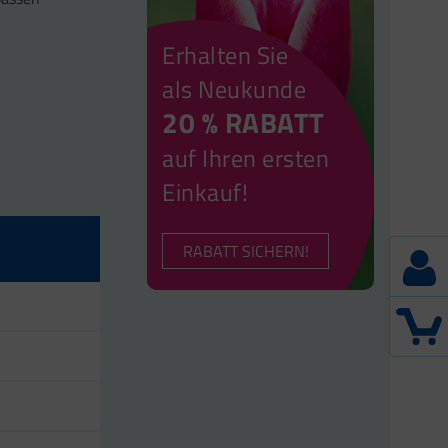
Erhalten Sie
als Neukunde
20 % RABATT
auf Ihren ersten
Einkauf!
RABATT SICHERN!