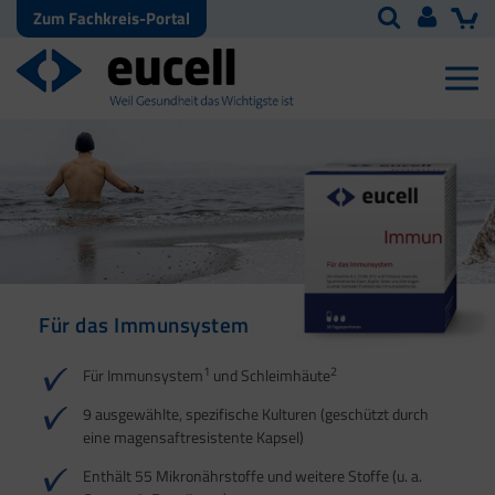
Zum Fachkreis-Portal
Für das Immunsystem
Für Haut, Haare und
Für Ihre natürliche
Nägel
Darmflora
1
2
Für Immunsystem
und Schleimhäute
1
1
2
3
2
3
9 ausgewählte, spezifische Kulturen (geschützt durch
eine magensaftresistente Kapsel)
4
Enthält 55 Mikronährstoffe und weitere Stoffe (u. a.