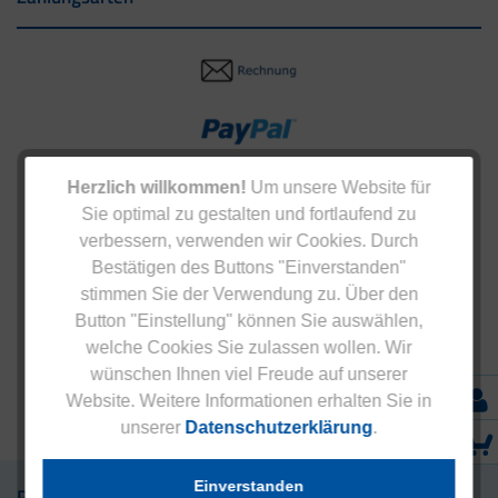
Herzlich willkommen!
Um unsere Website für
Sie optimal zu gestalten und fortlaufend zu
verbessern, verwenden wir Cookies. Durch
Bestätigen des Buttons "Einverstanden"
stimmen Sie der Verwendung zu. Über den
Button "Einstellung" können Sie auswählen,
welche Cookies Sie zulassen wollen. Wir
wünschen Ihnen viel Freude auf unserer
Website. Weitere Informationen erhalten Sie in
unserer
Datenschutzerklärung
.
Einverstanden
Präparate