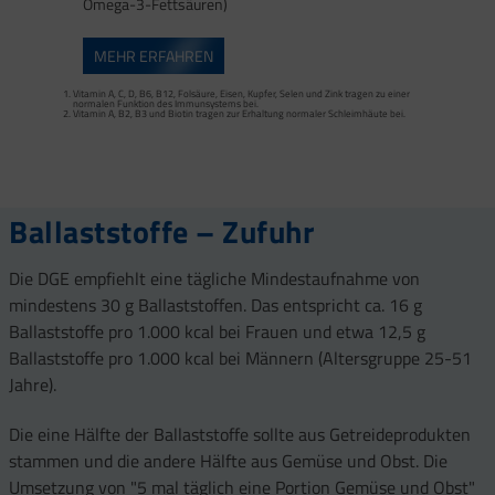
Omega-3-Fettsäuren)
MEHR ERFAHREN
Calcium trägt zur normalen Funktion von Verdauungsenzymen bei. Zink trägt zu
einem normalen Fettsäure- und Kohlenhydrat-Stoffwechsel sowie zu einem
normalen Stoffwechsel von Makronährstoffen bei.
Vitamin A, C, D, B6, B12, Folsäure, Eisen, Kupfer, Selen und Zink tragen zu einer
Vitamin B2 und Biotin tragen zur Erhaltung normaler Schleimhäute (einschließlich
normalen Funktion des Immunsystems bei.
Darmschleimhaut) bei.
Vitamin A, B2, B3 und Biotin tragen zur Erhaltung normaler Schleimhäute bei.
Vitamin A, Beta-Carotin, Vitamine B2, B3, Biotin und Zink tragen zur Erhaltung
Vitamin D und Zink tragen zur normalen Funktion des Immunsystems bei.
gesunder Haut bei. Vitamin C unterstützt eine gesunde Kollagenbildung für eine
normale Funktion der Haut.
Selen, Zink und Biotin tragen zur Erhaltung gesunder Haare bei.
Selen und Zink tragen zur Erhaltung normaler Nägel bei.
Vitamin C, E, B2, Kupfer, Mangan, Selen und Zink tragen dazu bei, die Zellen vor
oxidativem Stress zu schützen.
Ballaststoffe – Zufuhr
Die DGE empfiehlt eine tägliche Mindestaufnahme von
mindestens 30 g Ballaststoffen. Das entspricht ca. 16 g
Ballaststoffe pro 1.000 kcal bei Frauen und etwa 12,5 g
Ballaststoffe pro 1.000 kcal bei Männern (Altersgruppe 25-51
Jahre).
Die eine Hälfte der Ballaststoffe sollte aus Getreideprodukten
stammen und die andere Hälfte aus Gemüse und Obst. Die
Umsetzung von "5 mal täglich eine Portion Gemüse und Obst"