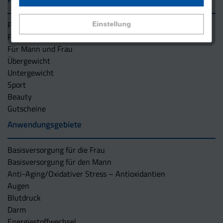
Für den Mann
Einstellung
Für die Frau
Für Mann und Frau
Übergewicht
Untergewicht
Sport
Beauty
Gutscheine
Anwendungsgebiete
Basisversorgung für die Frau
Basisversorgung für den Mann
Anti-Aging/Oxidativer Stress – Antioxidantien
Augen
Blutdruck
Darm
Energiestoffwechsel