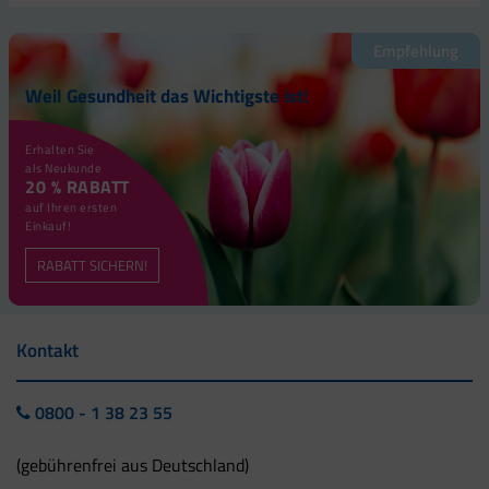
Empfehlung
Weil Gesundheit das Wichtigste ist!
Erhalten Sie
als Neukunde
20 % RABATT
auf Ihren ersten
Einkauf!
RABATT SICHERN!
Kontakt
0800 - 1 38 23 55
(gebührenfrei aus Deutschland)