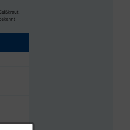
Geißkraut,
bekannt.