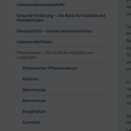
Lebensmittelzusatzstoffe
we
vo
Gesunde Ernährung – Die Basis für Vitalität und
Wohlbefinden
Di
Genussmittel – Genuss bewusst erleben
Ph
Me
Lebensmittellisten
zu
Phytolexikon – Die Kraft der Heilpflanzen
St
entdecken
vo
Afrikanischer Pflaumenbaum
ei
Baldrian
In
He
Bärentraube
In
Brennnessel
em
Bryophyllum
Be
Cannabis
Pf
L