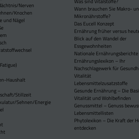
Was sind Vitalstoffe?
dächtnis/Nerven
Wann brauchen Sie Makro- u
ehnen/Knochen
Mikronährstoffe?
e und Nägel
Das Eucell Konzept
ße
Ernährung früher versus heut
tem
Blick auf den Wandel der
sch
Essgewohnheiten
atstoffwechsel
Nationale Ernährungsberichte
Ernährungslexikon – Ihr
Fatigue)
Nachschlagewerk für Gesundh
Vitalität
en-Haushalt
Lebensmittelzusatzstoffe
Gesunde Ernährung – Die Basi
chaft/Stillzeit
Vitalität und Wohlbefinden
kulatur/Sehnen/Energie
Genussmittel – Genuss bewuss
el
Lebensmittellisten
Phytolexikon – Die Kraft der H
ht
entdecken
cht