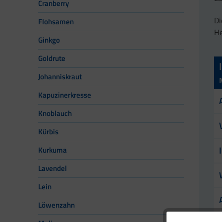
Cranberry
Di
Flohsamen
He
Ginkgo
Goldrute
Johanniskraut
Kapuzinerkresse
Knoblauch
Kürbis
Kurkuma
Lavendel
Lein
Löwenzahn