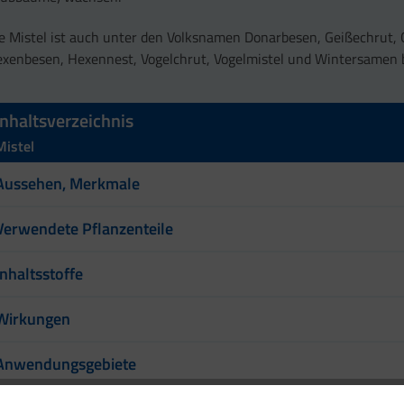
e Mistel ist auch unter den Volksnamen Donarbesen, Geißechrut, 
xenbesen, Hexennest, Vogelchrut, Vogelmistel und Wintersamen 
Inhaltsverzeichnis
Mistel
Aussehen, Merkmale
Verwendete Pflanzenteile
Inhaltsstoffe
Wirkungen
Anwendungsgebiete