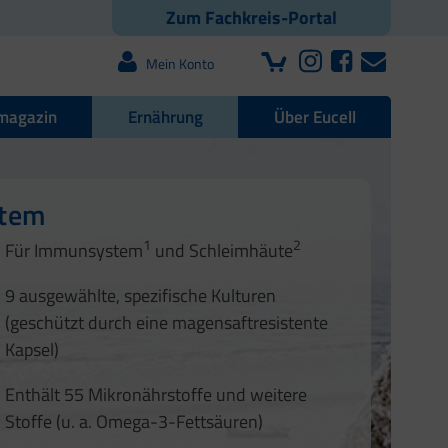
Zum Fachkreis-Portal
Mein Konto
magazin
Ernährung
Über Eucell
e Darmflora
nd Nägel
stem
1
2
1
2
Für Immunsystem
und Schleimhäute
1
2
3
3
9 ausgewählte, spezifische Kulturen
4
(geschützt durch eine magensaftresistente
Kapsel)
Enthält 55 Mikronährstoffe und weitere
Stoffe (u. a. Omega-3-Fettsäuren)