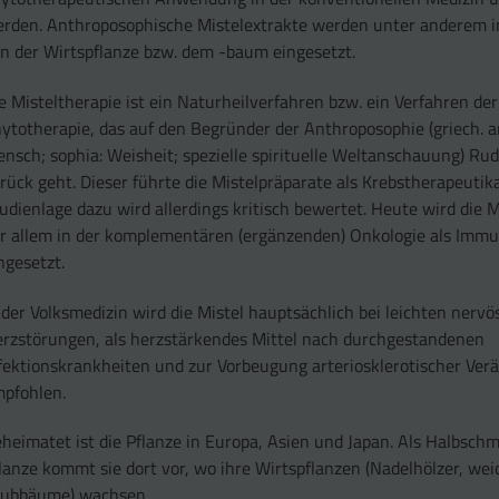
rden. Anthroposophische Mistelextrakte werden unter anderem i
n der Wirtspflanze bzw. dem -baum eingesetzt.
e Misteltherapie ist ein Naturheilverfahren bzw. ein Verfahren der
ytotherapie, das auf den Begründer der Anthroposophie (griech. a
nsch; sophia: Weisheit; spezielle spirituelle Weltanschauung) Rud
rück geht. Dieser führte die Mistelpräparate als Krebstherapeutika
udienlage dazu wird allerdings kritisch bewertet. Heute wird die M
r allem in der komplementären (ergänzenden) Onkologie als Imm
ngesetzt.
 der Volksmedizin wird die Mistel hauptsächlich bei leichten nervö
rzstörungen, als herzstärkendes Mittel nach durchgestandenen
fektionskrankheiten und zur Vorbeugung arteriosklerotischer Ve
pfohlen.
heimatet ist die Pflanze in Europa, Asien und Japan. Als Halbsch
lanze kommt sie dort vor, wo ihre Wirtspflanzen (Nadelhölzer, wei
aubbäume) wachsen.