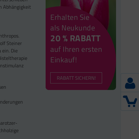
n Abhängigkeit
Erhalten Sie
als Neukunde
20 % RABATT
nthropos.
olf Steiner
auf Ihren ersten
 ein. Die
Einkauf!
isteltherapie
unstimulanz
RABATT SICHERN!
sen
ränderungen
marotzer-
chholzige