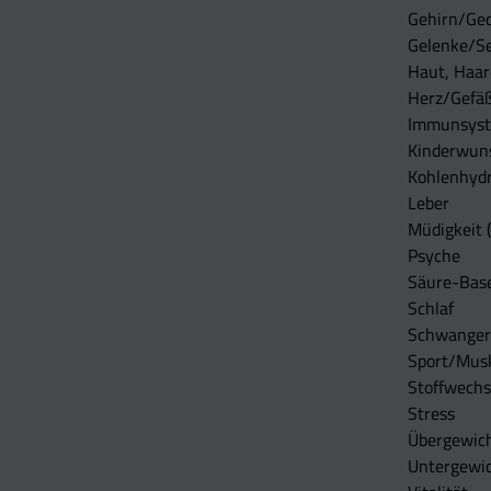
Gehirn/Ge
Gelenke/S
Haut, Haar
Herz/Gefä
Immunsys
Kinderwun
Kohlenhydr
Leber
Müdigkeit (
Psyche
Säure-Bas
Schlaf
Schwangers
Sport/Mus
Stoffwechs
Stress
Übergewic
Untergewi