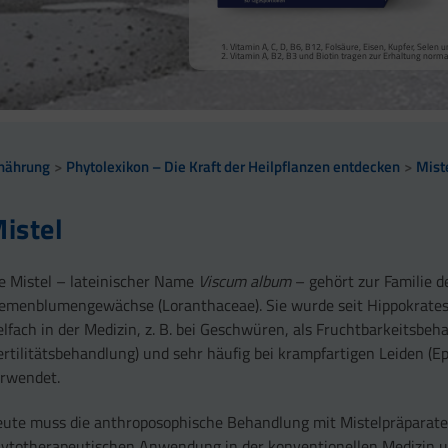
Vitamin A, Beta-Carotin, Vitamine B2, B3, Biotin und Zi
Kollagenbildung für eine normale Funktion der Haut.
Calcium trägt zur normalen Funktion von Verdauungsen
Selen, Zink und Biotin tragen zur Erhaltung gesunder Ha
Vitamin A, C, D, B6, B12, Folsäure, Eisen, Kupfer, Sele
sowie zu einem normalen Stoffwechsel von Makronährst
Selen und Zink tragen zur Erhaltung normaler Nägel bei
Vitamin A, B2, B3 und Biotin tragen zur Erhaltung norm
Vitamin B2 und Biotin tragen zur Erhaltung normaler Sc
Vitamin C, E, B2, Kupfer, Mangan, Selen und Zink tragen 
Vitamin D und Zink tragen zur normalen Funktion des 
nährung
Phytolexikon – Die Kraft der Heilpflanzen entdecken
Mist
istel
e Mistel – lateinischer Name
Viscum album
– gehört zur Familie d
emenblumengewächse (Loranthaceae). Sie wurde seit Hippokrates
elfach in der Medizin, z. B. bei Geschwüren, als Fruchtbarkeitsbe
ertilitätsbehandlung) und sehr häufig bei krampfartigen Leiden (Ep
rwendet.
ute muss die anthroposophische Behandlung mit Mistelpräparate
ytotherapeutischen Anwendung in der konventionellen Medizin 