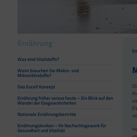
Ernährung
Er
Was sind Vitalstoffe?
M
Wann brauchen Sie Makro- und
Mikronährstoffe?
Di
Das Eucell Konzept
Ri
Ernährung früher versus heute – Ein Blick auf den
vi
Wandel der Essgewohnheiten
(F
Nationale Ernährungsberichte
ve
Ernährungslexikon – Ihr Nachschlagewerk für
He
Gesundheit und Vitalität
ph