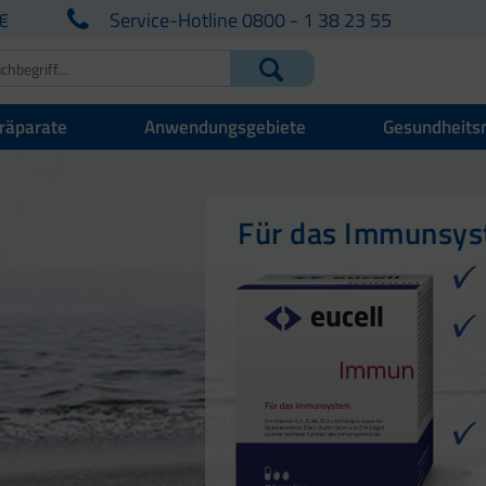
€
Service-Hotline 0800 - 1 38 23 55
räparate
Anwendungsgebiete
Gesundheits
Für Ihre natürlich
Für Haut, Haare u
Für das Immunsy