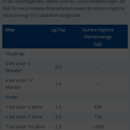
In der nachfolgenden Tabelle sind die Zufuhrempfehlungen der
DGE für verschiedene Altersklassen sowie die sichere tägliche
Höchstmenge für Cobalamin dargestellt.
Alter
µg/Tag
Sichere tägliche
Höchstmenge
(µg)
Säuglinge
0 bis unter 4
0,5
–
a
Monate
4 bis unter 12
1,4
–
Monate
Kinder
1 bis unter 4 Jahre
1,5
530
4 bis unter 7 Jahre
2,0
730
7 bis unter 10 Jahre
2,5
1.000