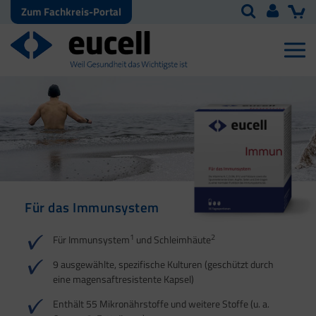
Zum Fachkreis-Portal
Für das Immunsystem
Für Haut, Haare und
Für Ihre natürliche
Nägel
Darmflora
1
2
Für Immunsystem
und Schleimhäute
1
1
2
3
2
3
9 ausgewählte, spezifische Kulturen (geschützt durch
eine magensaftresistente Kapsel)
4
Enthält 55 Mikronährstoffe und weitere Stoffe (u. a.