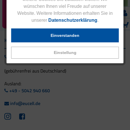
auf Ihren ersten
wünschen Ihnen viel Freude auf unserer
Einkauf!
Website. Weitere Informationen erhalten Sie in
RABATT SICHERN!
unserer
Datenschutzerklärung
.
Einverstanden
Kontakt
Einstellung
0800 - 1 38 23 55
(gebührenfrei aus Deutschland)
Ausland:
+49 - 5042 940 660
info@eucell.de