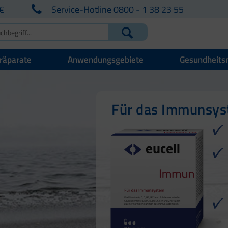
€
Service-Hotline 0800 - 1 38 23 55
räparate
Anwendungsgebiete
Gesundheits
Für Ihre natürlich
Für Haut, Haare u
Für das Immunsy