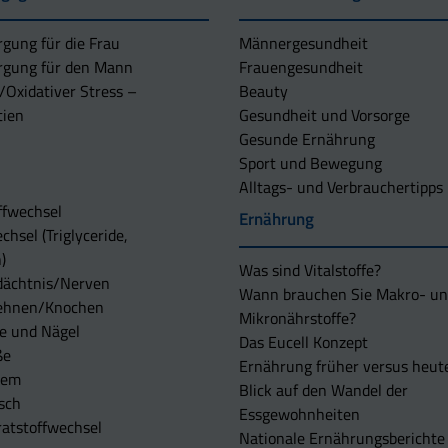
rgung für die Frau
Männergesundheit
rgung für den Mann
Frauengesundheit
/Oxidativer Stress –
Beauty
tien
Gesundheit und Vorsorge
Gesunde Ernährung
Sport und Bewegung
Alltags- und Verbrauchertipps
ffwechsel
Ernährung
chsel (Triglyceride,
)
Was sind Vitalstoffe?
dächtnis/Nerven
Wann brauchen Sie Makro- u
ehnen/Knochen
Mikronährstoffe?
e und Nägel
Das Eucell Konzept
ße
Ernährung früher versus heut
tem
Blick auf den Wandel der
sch
Essgewohnheiten
atstoffwechsel
Nationale Ernährungsberichte