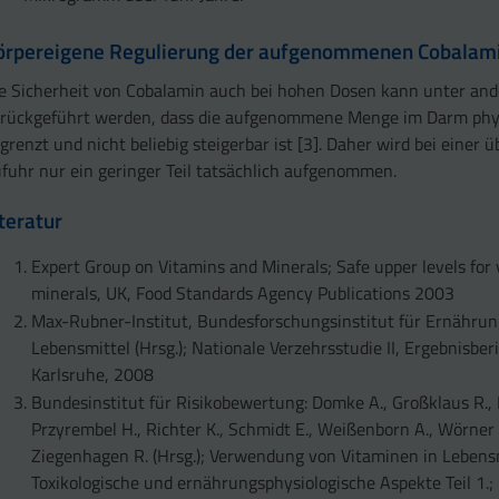
örpereigene Regulierung der aufgenommenen Cobala
e Sicherheit von Cobalamin auch bei hohen Dosen kann unter an
rückgeführt werden, dass die aufgenommene Menge im Darm phy
grenzt und nicht beliebig steigerbar ist [3]. Daher wird bei einer
fuhr nur ein geringer Teil tatsächlich aufgenommen.
iteratur
Expert Group on Vitamins and Minerals; Safe upper levels for
minerals, UK, Food Standards Agency Publications 2003
Max-Rubner-Institut, Bundesforschungsinstitut für Ernähru
Lebensmittel (Hrsg.); Nationale Verzehrsstudie II, Ergebnisberi
Karlsruhe, 2008
Bundesinstitut für Risikobewertung: Domke A., Großklaus R.,
Przyrembel H., Richter K., Schmidt E., Weißenborn A., Wörner 
Ziegenhagen R. (Hrsg.); Verwendung von Vitaminen in Lebens
Toxikologische und ernährungsphysiologische Aspekte Teil 1.;