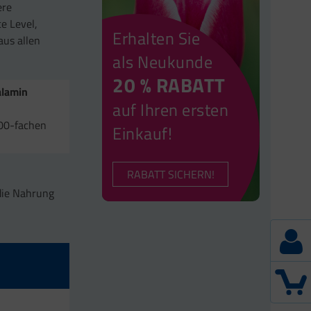
ere
e Level,
Erhalten Sie
aus allen
als Neukunde
20 % RABATT
alamin
auf Ihren ersten
800-fachen
Einkauf!
RABATT SICHERN!
die Nahrung