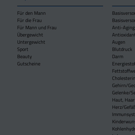
Für den Mann
Basisverso
Für die Frau
Basisverso
Für Mann und Frau
Anti-Aging
Übergewicht
Antioxidan
Untergewicht
Augen
Sport
Blutdruck
Beauty
Darm
Gutscheine
Energiesto
Fettstoffwe
Cholesterin
Gehirn/Ge
Gelenke/S
Haut, Haar
Herz/Gefä
Immunsys
Kinderwun
Kohlenhydr