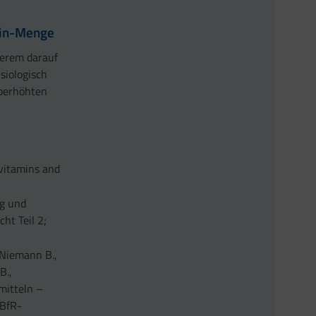
min-Menge
derem darauf
siologisch
 überhöhten
 vitamins and
ng und
cht Teil 2;
 Niemann B.,
B.,
mitteln –
 BfR-