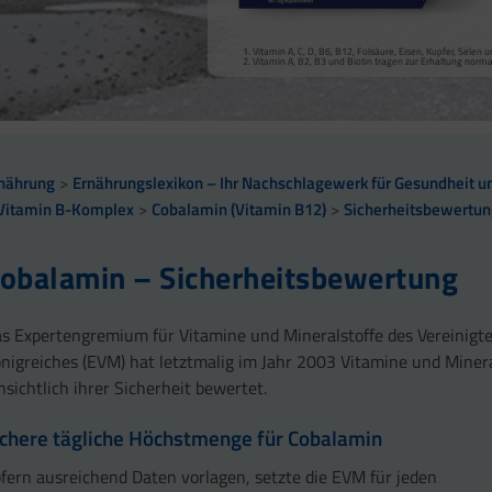
Vitamin A, Beta-Carotin, Vitamine B2, B3, Biotin und Zi
Kollagenbildung für eine normale Funktion der Haut.
Calcium trägt zur normalen Funktion von Verdauungsen
Selen, Zink und Biotin tragen zur Erhaltung gesunder Ha
Vitamin A, C, D, B6, B12, Folsäure, Eisen, Kupfer, Sele
sowie zu einem normalen Stoffwechsel von Makronährst
Selen und Zink tragen zur Erhaltung normaler Nägel bei
Vitamin A, B2, B3 und Biotin tragen zur Erhaltung norm
Vitamin B2 und Biotin tragen zur Erhaltung normaler Sc
Vitamin C, E, B2, Kupfer, Mangan, Selen und Zink tragen 
Vitamin D und Zink tragen zur normalen Funktion des 
nährung
Ernährungslexikon – Ihr Nachschlagewerk für Gesundheit un
Vitamin B-Komplex
Cobalamin (Vitamin B12)
Sicherheitsbewertu
obalamin – Sicherheitsbewertung
s Expertengremium für Vitamine und Mineralstoffe des Vereinigt
nigreiches (EVM) hat letztmalig im Jahr 2003 Vitamine und Minera
nsichtlich ihrer Sicherheit bewertet.
ichere tägliche Höchstmenge für Cobalamin
fern ausreichend Daten vorlagen, setzte die EVM für jeden