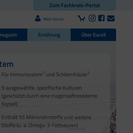
Zum Fachkreis-Portal
Mein Konto
magazin
Ernährung
Über Eucell
e Darmflora
nd Nägel
stem
1
2
1
2
Für Immunsystem
und Schleimhäute
1
2
3
3
9 ausgewählte, spezifische Kulturen
4
(geschützt durch eine magensaftresistente
Kapsel)
Enthält 55 Mikronährstoffe und weitere
Stoffe (u. a. Omega-3-Fettsäuren)