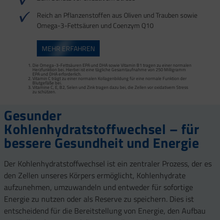
Reich an Pflanzenstoffen aus Oliven und Trauben sowie
Omega-3-Fettsäuren und Coenzym Q10
MEHR ERFAHREN
Die Omega-3-Fettsäuren EPA und DHA sowie Vitamin B1 tragen zu einer normalen
Herzfunktion bei. Hierbei ist eine tägliche Gesamtaufnahme von 250 Milligramm
EPA und DHA erforderlich.
Vitamin C trägt zu einer normalen Kollagenbildung für eine normale Funktion der
Blutgefäße bei.
Vitamine C, E, B2, Selen und Zink tragen dazu bei, die Zellen vor oxidativem Stress
zu schützen.
Gesunder
Kohlenhydratstoffwechsel – für
bessere Gesundheit und Energie
Der Kohlenhydratstoffwechsel ist ein zentraler Prozess, der es
den Zellen unseres Körpers ermöglicht, Kohlenhydrate
aufzunehmen, umzuwandeln und entweder für sofortige
Energie zu nutzen oder als Reserve zu speichern. Dies ist
entscheidend für die Bereitstellung von Energie, den Aufbau