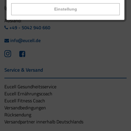
(gebührenfrei aus Deutschland)
Einstellung
Ausland:
+49 - 5042 940 660
info@eucell.de
Service & Versand
Eucell Gesundheitsservice
Eucell Ernährungscoach
Eucell Fitness Coach
Versandbedingungen
Rücksendung
Versandpartner innerhalb Deutschlands