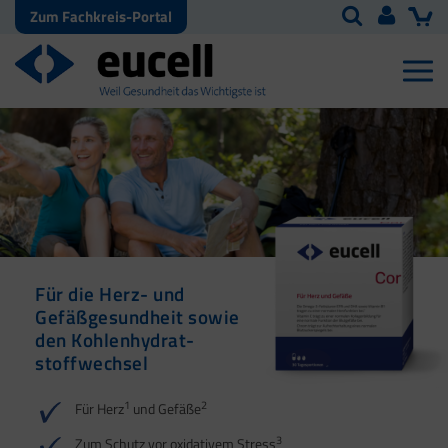
Zum Fachkreis-Portal
Für die Herz- und
Gefäßgesundheit sowie
den Kohlenhydrat­
stoffwechsel
1
2
Für Herz
und Gefäße
3
Zum Schutz vor oxidativem Stress