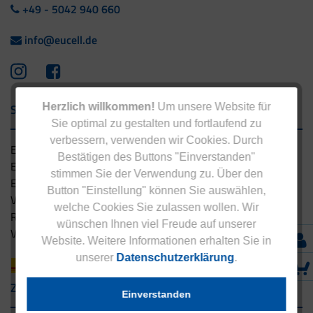
+49 - 5042 940 660
info@eucell.de
Herzlich willkommen!
Um unsere Website für
Service & Versand
Sie optimal zu gestalten und fortlaufend zu
verbessern, verwenden wir Cookies. Durch
Eucell Gesundheitsservice
Bestätigen des Buttons "Einverstanden"
Eucell Ernährungscoach
stimmen Sie der Verwendung zu. Über den
Eucell Fitness Coach
Button "Einstellung" können Sie auswählen,
Versandbedingungen
welche Cookies Sie zulassen wollen. Wir
Rücksendung
wünschen Ihnen viel Freude auf unserer
Versandpartner innerhalb Deutschlands
Website. Weitere Informationen erhalten Sie in
unserer
Datenschutzerklärung
.
Zahlungsarten
Einverstanden