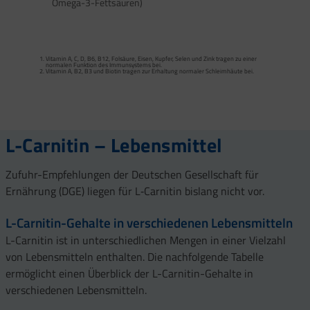
Omega-3-Fettsäuren)
Calcium trägt zur normalen Funktion von Verdauungsenzymen bei. Zink trägt zu
einem normalen Fettsäure- und Kohlenhydrat-Stoffwechsel sowie zu einem
normalen Stoffwechsel von Makronährstoffen bei.
Vitamin A, C, D, B6, B12, Folsäure, Eisen, Kupfer, Selen und Zink tragen zu einer
Vitamin B2 und Biotin tragen zur Erhaltung normaler Schleimhäute (einschließlich
normalen Funktion des Immunsystems bei.
Darmschleimhaut) bei.
Vitamin A, B2, B3 und Biotin tragen zur Erhaltung normaler Schleimhäute bei.
Vitamin A, Beta-Carotin, Vitamine B2, B3, Biotin und Zink tragen zur Erhaltung
Vitamin D und Zink tragen zur normalen Funktion des Immunsystems bei.
gesunder Haut bei. Vitamin C unterstützt eine gesunde Kollagenbildung für eine
normale Funktion der Haut.
Selen, Zink und Biotin tragen zur Erhaltung gesunder Haare bei.
Selen und Zink tragen zur Erhaltung normaler Nägel bei.
Vitamin C, E, B2, Kupfer, Mangan, Selen und Zink tragen dazu bei, die Zellen vor
oxidativem Stress zu schützen.
L-Carnitin – Lebensmittel
Zufuhr-Empfehlungen der Deutschen Gesellschaft für
Ernährung (DGE) liegen für L‑Carnitin bislang nicht vor.
L-Carnitin-Gehalte in verschiedenen Lebensmitteln
L-Carnitin ist in unterschiedlichen Mengen in einer Vielzahl
von Lebensmitteln enthalten. Die nachfolgende Tabelle
ermöglicht einen Überblick der L-Carnitin-Gehalte in
verschiedenen Lebensmitteln.