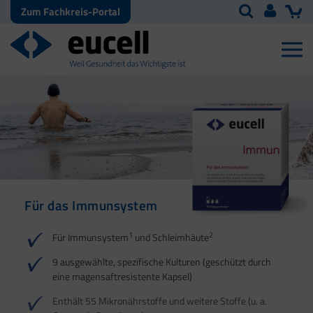
Zum Fachkreis-Portal
Für das Immunsystem
Für Haut, Haare und
Für Ihre natürliche
Nägel
Darmflora
1
2
Für Immunsystem
und Schleimhäute
1
1
2
3
2
3
9 ausgewählte, spezifische Kulturen (geschützt durch
eine magensaftresistente Kapsel)
4
Enthält 55 Mikronährstoffe und weitere Stoffe (u. a.