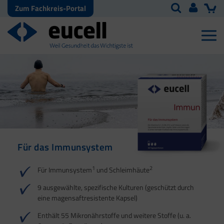
Zum Fachkreis-Portal
Für das Immunsystem
Für Haut, Haare und
Für Ihre natürliche
Nägel
Darmflora
1
2
Für Immunsystem
und Schleimhäute
1
1
2
3
2
3
9 ausgewählte, spezifische Kulturen (geschützt durch
eine magensaftresistente Kapsel)
4
Enthält 55 Mikronährstoffe und weitere Stoffe (u. a.