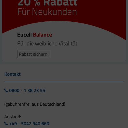
20 % Rabatt
20 % Rabatt
Für Neukunden
Für Neukunden
Eucell
Eucell
Balance
Vital
Für die weibliche Vitalität
Für die männliche Vitalität
Rabatt sichern!
Rabatt sichern!
Kontakt
0800 - 1 38 23 55
(gebührenfrei aus Deutschland)
Ausland:
+49 - 5042 940 660