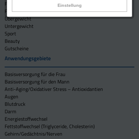
Für die Frau
Einstellung
Für Mann und Frau
Übergewicht
Untergewicht
Sport
Beauty
Gutscheine
Anwendungsgebiete
Basisversorgung für die Frau
Basisversorgung für den Mann
Anti-Aging/Oxidativer Stress – Antioxidantien
Augen
Blutdruck
Darm
Energiestoffwechsel
Fettstoffwechsel (Triglyceride, Cholesterin)
Gehirn/Gedächtnis/Nerven