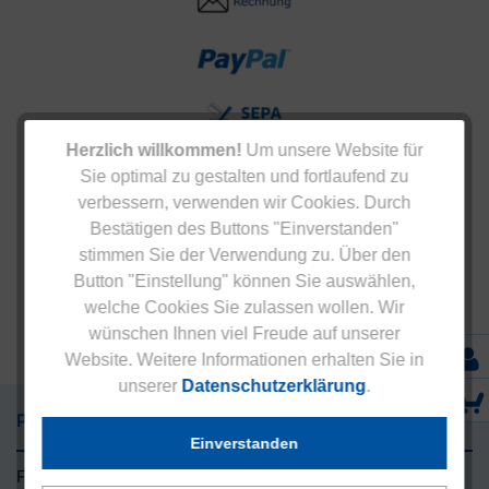
Herzlich willkommen!
Um unsere Website für
Sie optimal zu gestalten und fortlaufend zu
verbessern, verwenden wir Cookies. Durch
Bestätigen des Buttons "Einverstanden"
stimmen Sie der Verwendung zu. Über den
Button "Einstellung" können Sie auswählen,
welche Cookies Sie zulassen wollen. Wir
wünschen Ihnen viel Freude auf unserer
Website. Weitere Informationen erhalten Sie in
unserer
Datenschutzerklärung
.
Präparate
Einverstanden
Für den Mann