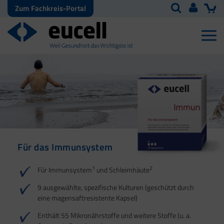
Zum Fachkreis-Portal
Für das Immunsystem
Für Haut, Haare und
Für Ihre natürliche
Nägel
Darmflora
1
2
Für Immunsystem
und Schleimhäute
1
1
2
3
2
3
9 ausgewählte, spezifische Kulturen (geschützt durch
eine magensaftresistente Kapsel)
4
Enthält 55 Mikronährstoffe und weitere Stoffe (u. a.