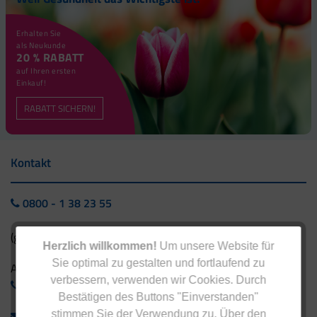
Erhalten Sie
als Neukunde
20 % RABATT
auf Ihren ersten
Einkauf!
RABATT SICHERN!
Kontakt
0800 - 1 38 23 55
(gebührenfrei aus Deutschland)
Herzlich willkommen!
Um unsere Website für
Sie optimal zu gestalten und fortlaufend zu
Ausland:
verbessern, verwenden wir Cookies. Durch
+49 - 5042 940 660
Bestätigen des Buttons "Einverstanden"
stimmen Sie der Verwendung zu. Über den
info@eucell.de