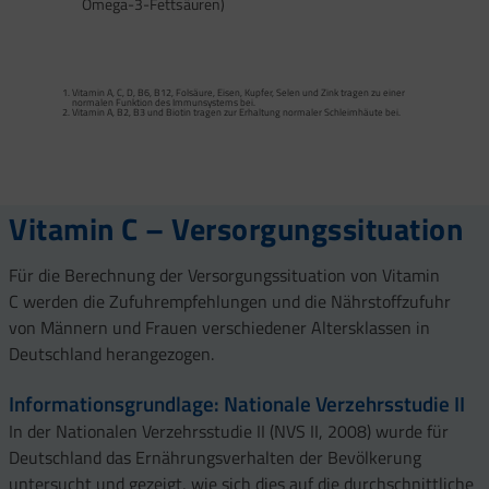
Omega-3-Fettsäuren)
Calcium trägt zur normalen Funktion von Verdauungsenzymen bei. Zink trägt zu
einem normalen Fettsäure- und Kohlenhydrat-Stoffwechsel sowie zu einem
normalen Stoffwechsel von Makronährstoffen bei.
Vitamin A, C, D, B6, B12, Folsäure, Eisen, Kupfer, Selen und Zink tragen zu einer
Vitamin B2 und Biotin tragen zur Erhaltung normaler Schleimhäute (einschließlich
normalen Funktion des Immunsystems bei.
Darmschleimhaut) bei.
Vitamin A, B2, B3 und Biotin tragen zur Erhaltung normaler Schleimhäute bei.
Vitamin A, Beta-Carotin, Vitamine B2, B3, Biotin und Zink tragen zur Erhaltung
Vitamin D und Zink tragen zur normalen Funktion des Immunsystems bei.
gesunder Haut bei. Vitamin C unterstützt eine gesunde Kollagenbildung für eine
normale Funktion der Haut.
Selen, Zink und Biotin tragen zur Erhaltung gesunder Haare bei.
Selen und Zink tragen zur Erhaltung normaler Nägel bei.
Vitamin C, E, B2, Kupfer, Mangan, Selen und Zink tragen dazu bei, die Zellen vor
oxidativem Stress zu schützen.
Vitamin C – Versorgungssituation
Für die Berechnung der Versorgungssituation von Vitamin
C werden die Zufuhrempfehlungen und die Nährstoffzufuhr
von Männern und Frauen verschiedener Altersklassen in
Deutschland herangezogen.
Informationsgrundlage: Nationale Verzehrsstudie II
In der Nationalen Verzehrsstudie II (NVS II, 2008) wurde für
Deutschland das Ernährungsverhalten der Bevölkerung
untersucht und gezeigt, wie sich dies auf die durchschnittliche