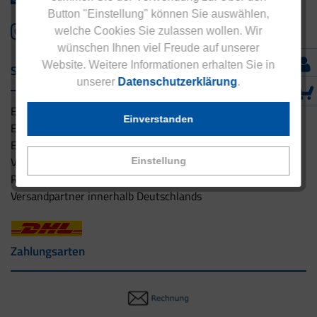
Button "Einstellung" können Sie auswählen,
welche Cookies Sie zulassen wollen. Wir
wünschen Ihnen viel Freude auf unserer
Website. Weitere Informationen erhalten Sie in
Service & Versand
unserer
Datenschutzerklärung
.
Eucell Gesundheitsservice
Einverstanden
Eucell Ernährungscoach
Eucell Fitness Coach
Versandbedingungen
Einstellung
Rücksendung
Versandpartner innerhalb Deutschlands
Zahlungsarten