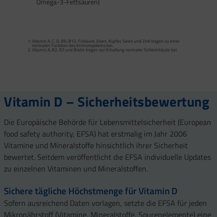
Omega-3-Fettsäuren)
Calcium trägt zur normalen Funktion von Verdauungsenzymen bei. Zink trägt zu
einem normalen Fettsäure- und Kohlenhydrat-Stoffwechsel sowie zu einem
normalen Stoffwechsel von Makronährstoffen bei.
Vitamin A, C, D, B6, B12, Folsäure, Eisen, Kupfer, Selen und Zink tragen zu einer
Vitamin B2 und Biotin tragen zur Erhaltung normaler Schleimhäute (einschließlich
normalen Funktion des Immunsystems bei.
Darmschleimhaut) bei.
Vitamin A, B2, B3 und Biotin tragen zur Erhaltung normaler Schleimhäute bei.
Vitamin A, Beta-Carotin, Vitamine B2, B3, Biotin und Zink tragen zur Erhaltung
Vitamin D und Zink tragen zur normalen Funktion des Immunsystems bei.
gesunder Haut bei. Vitamin C unterstützt eine gesunde Kollagenbildung für eine
normale Funktion der Haut.
Selen, Zink und Biotin tragen zur Erhaltung gesunder Haare bei.
Selen und Zink tragen zur Erhaltung normaler Nägel bei.
Vitamin C, E, B2, Kupfer, Mangan, Selen und Zink tragen dazu bei, die Zellen vor
oxidativem Stress zu schützen.
Vitamin D – Sicherheitsbewertung
Die Europäische Behörde für Lebensmittelsicherheit (European
food safety authority, EFSA) hat erstmalig im Jahr 2006
Vitamine und Mineralstoffe hinsichtlich ihrer Sicherheit
bewertet. Seitdem veröffentlicht die EFSA individuelle Updates
zu einzelnen Vitaminen und Mineralstoffen.
Sichere tägliche Höchstmenge für Vitamin D
Sofern ausreichend Daten vorlagen, setzte die EFSA für jeden
Mikronährstoff (Vitamine, Mineralstoffe, Spurenelemente) eine