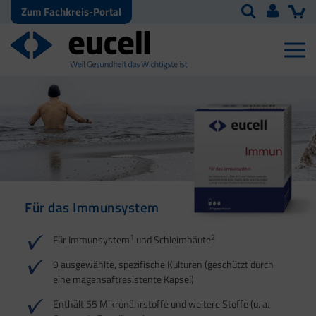
Zum Fachkreis-Portal
Für das Immunsystem
Für Haut, Haare und
Für Ihre natürliche
Nägel
Darmflora
1
2
Für Immunsystem
und Schleimhäute
1
1
2
3
2
3
9 ausgewählte, spezifische Kulturen (geschützt durch
eine magensaftresistente Kapsel)
4
Enthält 55 Mikronährstoffe und weitere Stoffe (u. a.