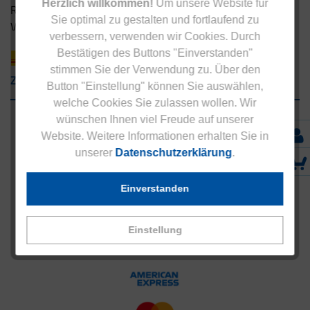
Herzlich willkommen!
Um unsere Website für
Rücksendung
Sie optimal zu gestalten und fortlaufend zu
Versandpartner innerhalb Deutschlands
verbessern, verwenden wir Cookies. Durch
Bestätigen des Buttons "Einverstanden"
stimmen Sie der Verwendung zu. Über den
Zahlungsarten
Button "Einstellung" können Sie auswählen,
welche Cookies Sie zulassen wollen. Wir
wünschen Ihnen viel Freude auf unserer
Website. Weitere Informationen erhalten Sie in
unserer
Datenschutzerklärung
.
Einverstanden
Einstellung