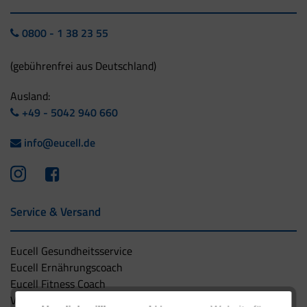
0800 - 1 38 23 55
(gebührenfrei aus Deutschland)
Ausland:
+49 - 5042 940 660
info@eucell.de
Service & Versand
Eucell Gesundheitsservice
Eucell Ernährungscoach
Eucell Fitness Coach
Versandbedingungen