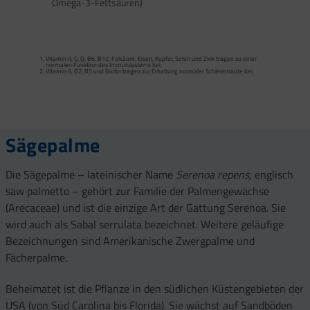
Omega-3-Fettsäuren)
Calcium trägt zur normalen Funktion von Verdauungsenzymen bei. Zink trägt zu
einem normalen Fettsäure- und Kohlenhydrat-Stoffwechsel sowie zu einem
normalen Stoffwechsel von Makronährstoffen bei.
Vitamin A, C, D, B6, B12, Folsäure, Eisen, Kupfer, Selen und Zink tragen zu einer
Vitamin B2 und Biotin tragen zur Erhaltung normaler Schleimhäute (einschließlich
normalen Funktion des Immunsystems bei.
Darmschleimhaut) bei.
Vitamin A, B2, B3 und Biotin tragen zur Erhaltung normaler Schleimhäute bei.
Vitamin A, Beta-Carotin, Vitamine B2, B3, Biotin und Zink tragen zur Erhaltung
Vitamin D und Zink tragen zur normalen Funktion des Immunsystems bei.
gesunder Haut bei. Vitamin C unterstützt eine gesunde Kollagenbildung für eine
normale Funktion der Haut.
Selen, Zink und Biotin tragen zur Erhaltung gesunder Haare bei.
Selen und Zink tragen zur Erhaltung normaler Nägel bei.
Vitamin C, E, B2, Kupfer, Mangan, Selen und Zink tragen dazu bei, die Zellen vor
oxidativem Stress zu schützen.
Sägepalme
Die Sägepalme – lateinischer Name
Serenoa repens,
englisch
saw palmetto –
gehört zur Familie der Palmengewächse
(Arecaceae) und ist die einzige Art der Gattung Serenoa. Sie
wird auch als Sabal serrulata bezeichnet. Weitere geläufige
Bezeichnungen sind Amerikanische Zwergpalme und
Fächerpalme.
Beheimatet ist die Pflanze in den südlichen Küstengebieten der
USA (von Süd Carolina bis Florida). Sie wächst auf Sandböden