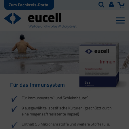
Zum Fachkreis-Portal
Für das Immunsystem
Für Haut, Haare und
Für Ihre natürliche
Nägel
Darmflora
1
2
Für Immunsystem
und Schleimhäute
1
1
2
3
2
3
9 ausgewählte, spezifische Kulturen (geschützt durch
eine magensaftresistente Kapsel)
4
Enthält 55 Mikronährstoffe und weitere Stoffe (u. a.