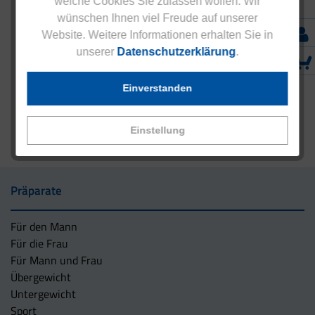
welche Cookies Sie zulassen wollen. Wir
wünschen Ihnen viel Freude auf unserer
Website. Weitere Informationen erhalten Sie in
unserer
Datenschutzerklärung
.
Einverstanden
Einstellung
Präparate
Für den Mann
Für die Frau
Für Mann und Frau
Übergewicht
Untergewicht
Sport