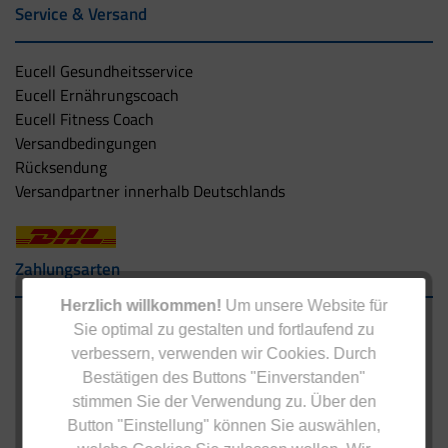
Service & Versand
Eucell Gesundheitsservice
Eucell Ernährungscoach
Eucell Fitness Coach
Versandbedingungen
Rücksendung
Versandpartner innerhalb Deutschlands
Zahlungsarten
Herzlich willkommen!
Um unsere Website für
Sie optimal zu gestalten und fortlaufend zu
verbessern, verwenden wir Cookies. Durch
Bestätigen des Buttons "Einverstanden"
stimmen Sie der Verwendung zu. Über den
Button "Einstellung" können Sie auswählen,