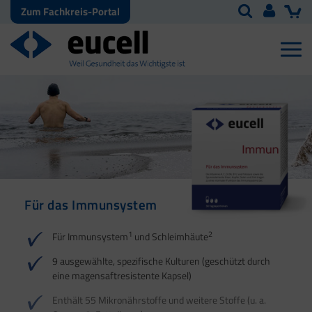
Zum Fachkreis-Portal
Für das Immunsystem
Für Haut, Haare und
Für Ihre natürliche
Nägel
Darmflora
1
2
Für Immunsystem
und Schleimhäute
1
1
2
3
2
3
9 ausgewählte, spezifische Kulturen (geschützt durch
eine magensaftresistente Kapsel)
4
Enthält 55 Mikronährstoffe und weitere Stoffe (u. a.