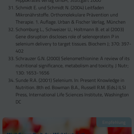
Schmidt E. und Schmidt N. (2004) Leitfaden
Mikronährstoffe. Orthomolekulare Prävention und
Therapie. 1. Auflage. Urban & Fischer Verlag, München
Schomburg L., Schweizer U., Holtmann B. et al (2003)
Gene disruption discloses role of selenoprotein P in
selenium delivery to target tissues. Biochem J; 370: 397-
402
Schrauzer G.N. (2000) Selenomethionine: A review of its
nutritional significance, metabolism and toxicity. J Nutr;
130: 1653-1656
Sunde R.A. (2001) Selenium. In: Present Knowledge in
Nutrition. 8th ed. Bowman B.A., Russell R.M. (Eds.) ILSI
Press, International Life Sciences Institute, Washington
DC
Empfehlung