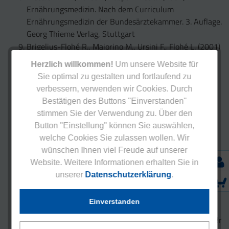
Ernährungsmedizin. Nach dem Curriculum
Ernährungsmedizin der Bundesärztekammer. 3. Auflage.
Georg Thieme Verlag, Stuttgart
Brigelius-Flohé R., Maiorino M., Ursini F., Flohé L. (2001)
Selenium: an antioxidant? In: Handbook of Antioxidans.
Herzlich willkommen!
Um unsere Website für
Sec. Ed., rev. & exp., Cadenas E., Packer L. (Eds.) Marcel
Sie optimal zu gestalten und fortlaufend zu
Dekker, Inc., New York, Basel
verbessern, verwenden wir Cookies. Durch
Bundesinstitut für Risikobewertung: Domke A.,
Bestätigen des Buttons "Einverstanden"
Großklaus R., Niemann B. et al (Hrsg.) (2004)
stimmen Sie der Verwendung zu. Über den
Verwendung von Mineralstoffen in Lebensmitteln –
Button "Einstellung" können Sie auswählen,
Toxikologische und ernährungsphysiologische Aspekte.
welche Cookies Sie zulassen wollen. Wir
Teil 2. BfR-Hausdruckerei, Dahlem
wünschen Ihnen viel Freude auf unserer
Burk R.F., Olson G.E., Hill K.E. (2006) Deletion of
Website. Weitere Informationen erhalten Sie in
selenoprotein P gene in the mouse. In: Hatfield D.L.,
unserer
Datenschutzerklärung
.
Berry M.J., Gladyshev V.N., eds. Selenium: Its Molecular
Biology and Role in Human Health. 2nd ed. Springer,
Einverstanden
New York, 111-122
Combs G.F. Jr. (2001) Selenium in global food systems. Br