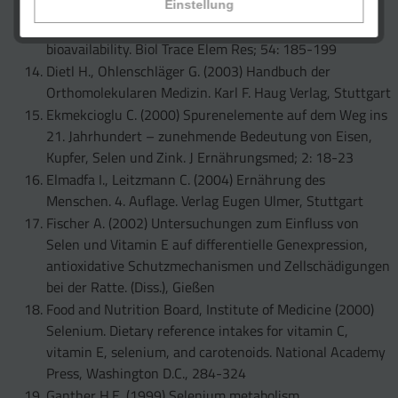
J Nutr; 85: 517-547
Einstellung
Daniels L.A. (1996) Selenium metabolism and
bioavailability. Biol Trace Elem Res; 54: 185-199
Dietl H., Ohlenschläger G. (2003) Handbuch der
Orthomolekularen Medizin. Karl F. Haug Verlag, Stuttgart
Ekmekcioglu C. (2000) Spurenelemente auf dem Weg ins
21. Jahrhundert – zunehmende Bedeutung von Eisen,
Kupfer, Selen und Zink. J Ernährungsmed; 2: 18-23
Elmadfa I., Leitzmann C. (2004) Ernährung des
Menschen. 4. Auflage. Verlag Eugen Ulmer, Stuttgart
Fischer A. (2002) Untersuchungen zum Einfluss von
Selen und Vitamin E auf differentielle Genexpression,
antioxidative Schutzmechanismen und Zellschädigungen
bei der Ratte. (Diss.), Gießen
Food and Nutrition Board, Institute of Medicine (2000)
Selenium. Dietary reference intakes for vitamin C,
vitamin E, selenium, and carotenoids. National Academy
Press, Washington D.C., 284-324
Ganther H.E. (1999) Selenium metabolism,