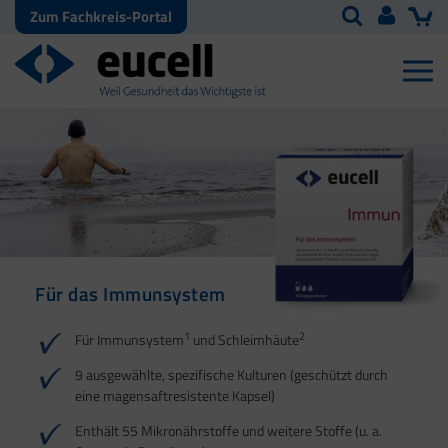
Zum Fachkreis-Portal
Für das Immunsystem
Für Haut, Haare und
Für Ihre natürliche
Nägel
Darmflora
1
2
Für Immunsystem
und Schleimhäute
1
1
2
3
2
3
9 ausgewählte, spezifische Kulturen (geschützt durch
eine magensaftresistente Kapsel)
4
Enthält 55 Mikronährstoffe und weitere Stoffe (u. a.