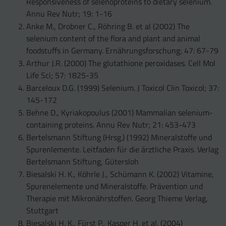
Responsiveness of selenoproteins to dietary selenium.
Annu Rev Nutr; 19: 1-16
Anke M., Drobner C., Röhring B. et al (2002) The
selenium content of the flora and plant and animal
foodstuffs in Germany. Ernährungsforschung; 47: 67-79
Arthur J.R. (2000) The glutathione peroxidases. Cell Mol
Life Sci; 57: 1825-35
Barceloux D.G. (1999) Selenium. J Toxicol Clin Toxicol; 37:
145-172
Behne D., Kyriakopoulus (2001) Mammalian selenium-
containing proteins. Annu Rev Nutr; 21: 453-473
Bertelsmann Stiftung (Hrsg.) (1992) Mineralstoffe und
Spurenlemente. Leitfaden für die ärztliche Praxis. Verlag
Bertelsmann Stiftung, Gütersloh
Biesalski H. K., Köhrle J., Schümann K. (2002) Vitamine,
Spurenelemente und Mineralstoffe. Prävention und
Therapie mit Mikronährstoffen. Georg Thieme Verlag,
Stuttgart
Biesalski H. K., Fürst P., Kasper H. et al. (2004)