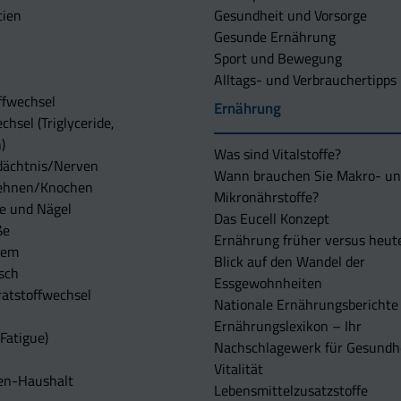
tien
Gesundheit und Vorsorge
Gesunde Ernährung
Sport und Bewegung
Alltags- und Verbrauchertipps
ffwechsel
Ernährung
chsel (Triglyceride,
)
Was sind Vitalstoffe?
dächtnis/Nerven
Wann brauchen Sie Makro- u
ehnen/Knochen
Mikronährstoffe?
e und Nägel
Das Eucell Konzept
ße
Ernährung früher versus heut
tem
Blick auf den Wandel der
sch
Essgewohnheiten
atstoffwechsel
Nationale Ernährungsberichte
Ernährungslexikon – Ihr
Fatigue)
Nachschlagewerk für Gesundh
Vitalität
en-Haushalt
Lebensmittelzusatzstoffe