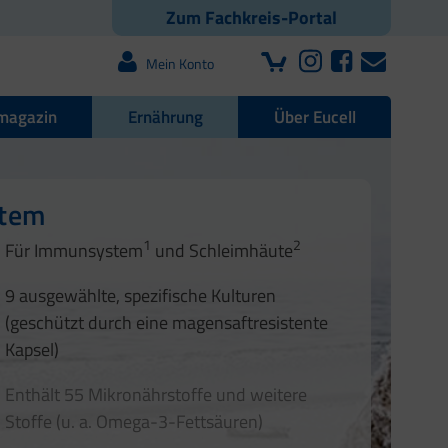
Zum Fachkreis-Portal
Mein Konto
magazin
Ernährung
Über Eucell
e Darmflora
nd Nägel
stem
1
2
1
2
Für Immunsystem
und Schleimhäute
1
2
3
3
9 ausgewählte, spezifische Kulturen
4
(geschützt durch eine magensaftresistente
Kapsel)
Enthält 55 Mikronährstoffe und weitere
Stoffe (u. a. Omega-3-Fettsäuren)