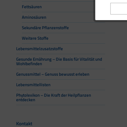
Fettsäuren
Aminosäuren
Sekundäre Pflanzenstoffe
Weitere Stoffe
Lebensmittelzusatzstoffe
Gesunde Ernährung – Die Basis für Vitalität und
Wohlbefinden
Genussmittel – Genuss bewusst erleben
Lebensmittellisten
Phytolexikon – Die Kraft der Heilpflanzen
entdecken
Kontakt