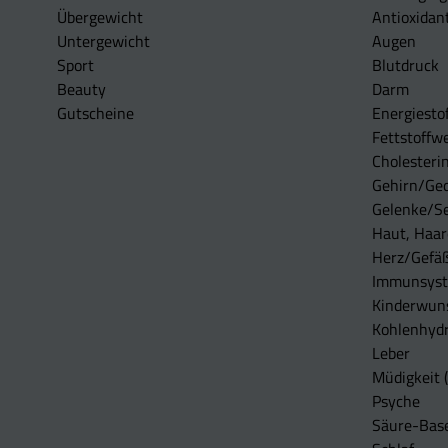
Übergewicht
Antioxidan
Untergewicht
Augen
Sport
Blutdruck
Beauty
Darm
Gutscheine
Energiesto
Fettstoffwe
Cholesterin
Gehirn/Ge
Gelenke/S
Haut, Haar
Herz/Gefä
Immunsys
Kinderwun
Kohlenhydr
Leber
Müdigkeit (
Psyche
Säure-Bas