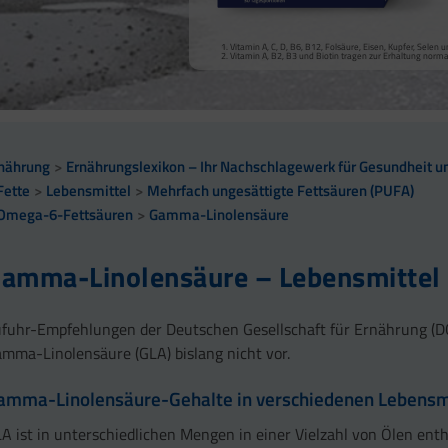
Vitamin A, Beta-Carotin, Vitamine B2, B3, Biotin und Zi
Kollagenbildung für eine normale Funktion der Haut.
Calcium trägt zur normalen Funktion von Verdauungsen
Selen, Zink und Biotin tragen zur Erhaltung gesunder Ha
Vitamin A, C, D, B6, B12, Folsäure, Eisen, Kupfer, Sele
sowie zu einem normalen Stoffwechsel von Makronährst
Selen und Zink tragen zur Erhaltung normaler Nägel bei
Vitamin A, B2, B3 und Biotin tragen zur Erhaltung norm
Vitamin B2 und Biotin tragen zur Erhaltung normaler Sc
Vitamin C, E, B2, Kupfer, Mangan, Selen und Zink tragen 
Vitamin D und Zink tragen zur normalen Funktion des 
nährung
Ernährungslexikon – Ihr Nachschlagewerk für Gesundheit un
Fette
Lebensmittel
Mehrfach ungesättigte Fettsäuren (PUFA)
Omega-6-Fettsäuren
Gamma-Linolensäure
amma-Linolensäure – Lebensmittel
fuhr-Empfehlungen der Deutschen Gesellschaft für Ernährung (DG
mma-Linolensäure (GLA) bislang nicht vor.
amma-Linolensäure-Gehalte in verschiedenen Lebensm
A ist in unterschiedlichen Mengen in einer Vielzahl von Ölen enth