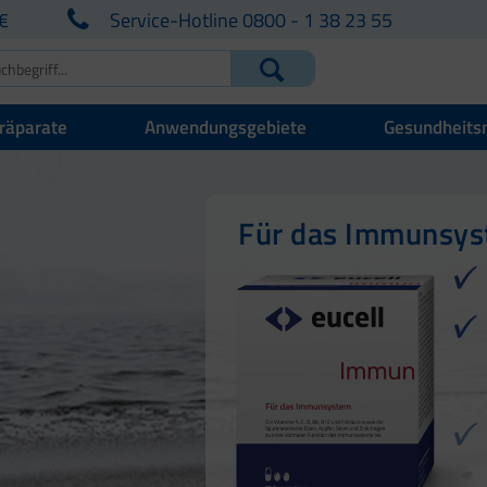
€
Service-Hotline 0800 - 1 38 23 55
räparate
Anwendungsgebiete
Gesundheits
Für Ihre natürlich
Für Haut, Haare u
Für das Immunsy