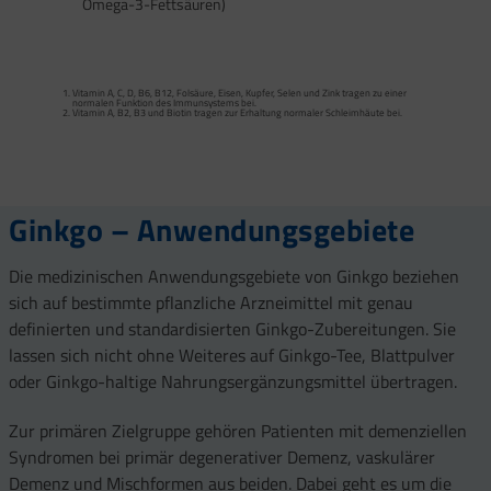
Omega-3-Fettsäuren)
Calcium trägt zur normalen Funktion von Verdauungsenzymen bei. Zink trägt zu
einem normalen Fettsäure- und Kohlenhydrat-Stoffwechsel sowie zu einem
normalen Stoffwechsel von Makronährstoffen bei.
Vitamin A, C, D, B6, B12, Folsäure, Eisen, Kupfer, Selen und Zink tragen zu einer
Vitamin B2 und Biotin tragen zur Erhaltung normaler Schleimhäute (einschließlich
normalen Funktion des Immunsystems bei.
Darmschleimhaut) bei.
Vitamin A, B2, B3 und Biotin tragen zur Erhaltung normaler Schleimhäute bei.
Vitamin A, Beta-Carotin, Vitamine B2, B3, Biotin und Zink tragen zur Erhaltung
Vitamin D und Zink tragen zur normalen Funktion des Immunsystems bei.
gesunder Haut bei. Vitamin C unterstützt eine gesunde Kollagenbildung für eine
normale Funktion der Haut.
Selen, Zink und Biotin tragen zur Erhaltung gesunder Haare bei.
Selen und Zink tragen zur Erhaltung normaler Nägel bei.
Vitamin C, E, B2, Kupfer, Mangan, Selen und Zink tragen dazu bei, die Zellen vor
oxidativem Stress zu schützen.
Ginkgo – Anwendungsgebiete
Die medizinischen Anwendungsgebiete von Ginkgo beziehen
sich auf bestimmte pflanzliche Arzneimittel mit genau
definierten und standardisierten Ginkgo-Zubereitungen. Sie
lassen sich nicht ohne Weiteres auf Ginkgo-Tee, Blattpulver
oder Ginkgo-haltige Nahrungsergänzungsmittel übertragen.
Zur primären Zielgruppe gehören Patienten mit demenziellen
Syndromen bei primär degenerativer Demenz, vaskulärer
Demenz und Mischformen aus beiden. Dabei geht es um die