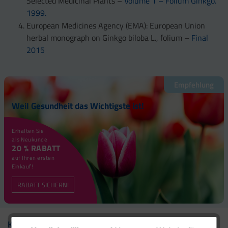
Selected Medicinal Plants –
Volume 1 – Folium Ginkgo.
1999.
European Medicines Agency (EMA): European Union
herbal monograph on Ginkgo biloba L., folium –
Final
2015
Empfehlung
Weil Gesundheit das Wichtigste ist!
Erhalten Sie
als Neukunde
20 % RABATT
auf Ihren ersten
Einkauf!
RABATT SICHERN!
Kontakt