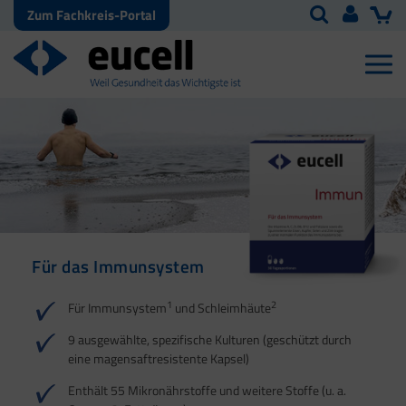
Zum Fachkreis-Portal
Für das Immunsystem
Für Haut, Haare und
Für Ihre natürliche
Nägel
Darmflora
1
2
Für Immunsystem
und Schleimhäute
1
1
2
3
2
3
9 ausgewählte, spezifische Kulturen (geschützt durch
eine magensaftresistente Kapsel)
4
Enthält 55 Mikronährstoffe und weitere Stoffe (u. a.