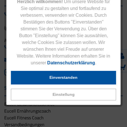
Herzlich willkommen!
Um unsere Website für
Sie optimal zu gestalten und fortlaufend zu
0800 - 1 38 23 55
verbessern, verwenden wir Cookies. Durch
Bestätigen des Buttons "Einverstanden"
(gebührenfrei aus Deutschland)
stimmen Sie der Verwendung zu. Über den
Button "Einstellung" können Sie auswählen,
Ausland:
welche Cookies Sie zulassen wollen. Wir
+49 - 5042 940 660
wünschen Ihnen viel Freude auf unserer
Website. Weitere Informationen erhalten Sie in
info@eucell.de
unserer
Datenschutzerklärung
.
Einverstanden
Service & Versand
Einstellung
Eucell Gesundheitsservice
Eucell Ernährungscoach
Eucell Fitness Coach
Versandbedingungen