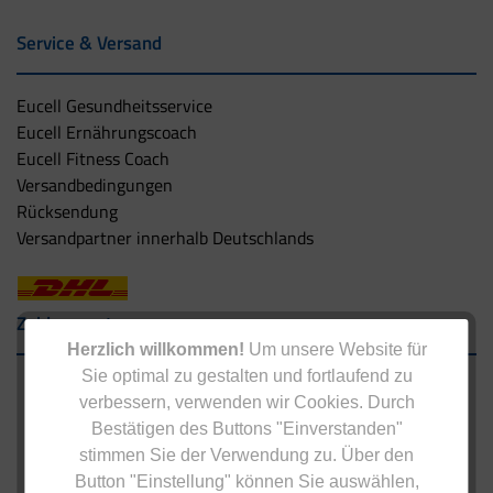
Service & Versand
Eucell Gesundheitsservice
Eucell Ernährungscoach
Eucell Fitness Coach
Versandbedingungen
Rücksendung
Versandpartner innerhalb Deutschlands
Zahlungsarten
Herzlich willkommen!
Um unsere Website für
Sie optimal zu gestalten und fortlaufend zu
verbessern, verwenden wir Cookies. Durch
Bestätigen des Buttons "Einverstanden"
stimmen Sie der Verwendung zu. Über den
Button "Einstellung" können Sie auswählen,