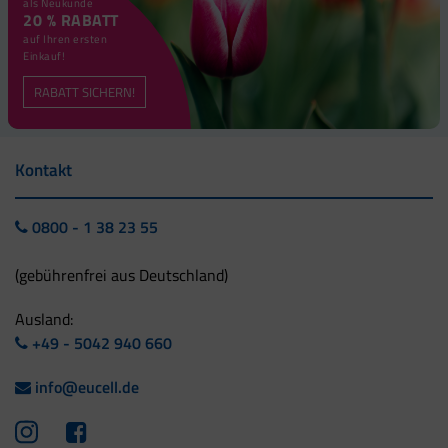
als Neukunde
20 % RABATT
auf Ihren ersten
Einkauf!
RABATT SICHERN!
Kontakt
0800 - 1 38 23 55
(gebührenfrei aus Deutschland)
Ausland:
+49 - 5042 940 660
info@eucell.de