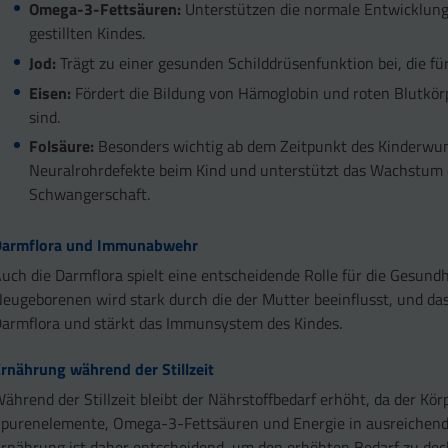
Omega-3-Fettsäuren:
Unterstützen die normale Entwicklung
gestillten Kindes.
Jod:
Trägt zu einer gesunden Schilddrüsenfunktion bei, die für
Eisen:
Fördert die Bildung von Hämoglobin und roten Blutkör
sind.
Folsäure:
Besonders wichtig ab dem Zeitpunkt des Kinderwuns
Neuralrohrdefekte beim Kind und unterstützt das Wachstum
Schwangerschaft.
Darmflora und Immunabwehr
uch die Darmflora spielt eine entscheidende Rolle für die Gesund
eugeborenen wird stark durch die der Mutter beeinflusst, und das
armflora und stärkt das Immunsystem des Kindes.
rnährung während der Stillzeit
ährend der Stillzeit bleibt der Nährstoffbedarf erhöht, da der Kör
purenelemente, Omega-3-Fettsäuren und Energie in ausreichen
rnährung ist daher entscheidend, um den erhöhten Bedarf zu dec