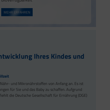
alen Energiestoffwechsel bei.
Triglyceridspiegels im Blut bei. Diese positive Wirkung stellt sich bei einer täglichen
ms bei.
MEHR ERFAHREN
rucks bei.
 Blutdrucks bei. Diese positive Wirkung stellt sich bei einer täglichen Aufnahme von 3
alen Muskelfunktion bei.
 Diese positive Wirkung stellt sich bei einer täglichen Aufnahme von 250 mg EPA und
ystems bei.
ntwicklung Ihres Kindes und
llzeit
 Nähr- und Mikronährstoffen von Anfang an. Es ist
gungen für Sie und das Baby zu schaffen. Aufgrund
ehlt die Deutsche Gesellschaft für Ernährung (DGE)