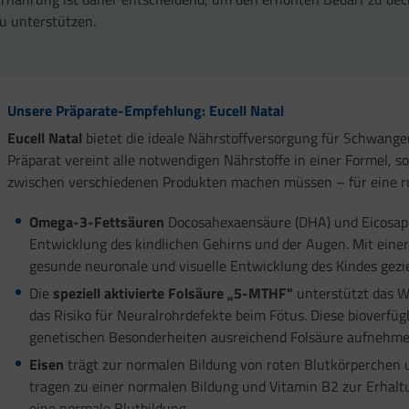
u unterstützen.
Unsere Präparate-Empfehlung: Eucell Natal
Eucell Natal
bietet die ideale Nährstoffversorgung für Schwanger
Präparat vereint alle notwendigen Nährstoffe in einer Formel, s
zwischen verschiedenen Produkten machen müssen – für eine r
Omega-3-Fettsäuren
Docosahexaensäure (DHA) und Eicosapen
Entwicklung des kindlichen Gehirns und der Augen. Mit ei
gesunde neuronale und visuelle Entwicklung des Kindes gezie
Die
speziell aktivierte Folsäure „5-MTHF"
unterstützt das 
das Risiko für Neuralrohrdefekte beim Fötus. Diese bioverfüg
genetischen Besonderheiten ausreichend Folsäure aufnehme
Eisen
trägt zur normalen Bildung von roten Blutkörperchen 
tragen zu einer normalen Bildung und Vitamin B2 zur Erhaltu
eine normale Blutbildung.