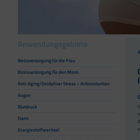
Anwendungsgebiete
Basisversorgung für die Frau
Basisversorgung für den Mann
Anti-Aging/Oxidativer Stress – Antioxidantien
Augen
O
I
Blutdruck
w
Darm
d
e
Energiestoffwechsel