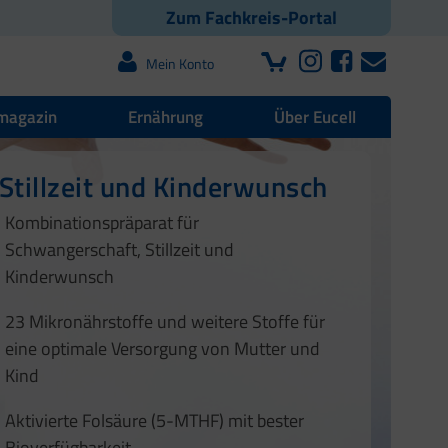
Zum Fachkreis-Portal
Mein Konto
magazin
Ernährung
Über Eucell
en sowie Vitamin D und E
Stillzeit und Kinderwunsch
 | Blutdruck | Muskeln
1
2
tamin D
Kombinationspräparat für
1
2
3
4
Schwangerschaft, Stillzeit und
3
4
Kinderwunsch
23 Mikronährstoffe und weitere Stoffe für
1
eine optimale Versorgung von Mutter und
Kind
Aktivierte Folsäure (5-MTHF) mit bester
Bioverfügbarkeit