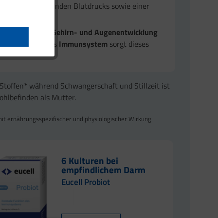
ltung eines gesunden Blutdrucks sowie einer
gleichzeitig die
Gehirn- und Augenentwicklung
tz
und ein starkes
Immunsystem
sorgt dieses
Stoffen* während Schwangerschaft und Stillzeit ist
ohlbefinden als Mutter.
mit ernährungsspezifischer und physiologischer Wirkung
6 Kulturen bei
empfindlichem Darm
Eucell Probiot