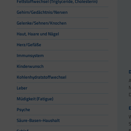
Fettstoffwechsel (Triglyceride, Cholesterin)
Gehirn/Gedächtnis/Nerven
Gelenke/Sehnen/Knochen
Haut, Haare und Nägel
Herz/Gefäße
Immunsystem
Kinderwunsch
Kohlenhydratstoffwechsel
A
N
Leber
D
Müdigkeit (Fatigue)
E
Psyche
W
Säure-Basen-Haushalt
S
E