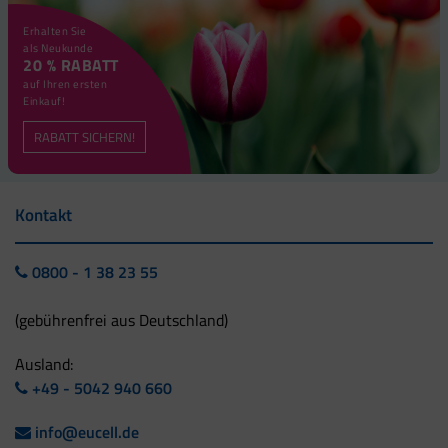
Erhalten Sie
als Neukunde
20 % RABATT
auf Ihren ersten
Einkauf!
RABATT SICHERN!
Kontakt
0800 - 1 38 23 55
(gebührenfrei aus Deutschland)
Ausland:
+49 - 5042 940 660
info@eucell.de