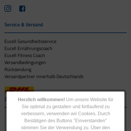
Service & Versand
Eucell Gesundheitsservice
Eucell Ernährungscoach
Eucell Fitness Coach
Versandbedingungen
Rücksendung
Versandpartner innerhalb Deutschlands
Zahlungsarten
Herzlich willkommen!
Um unsere Website für
Sie optimal zu gestalten und fortlaufend zu
verbessern, verwenden wir Cookies. Durch
Bestätigen des Buttons "Einverstanden"
stimmen Sie der Verwendung zu. Über den