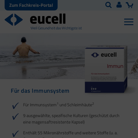
Zum Fachkreis-Portal
Für das Immunsystem
Für Haut, Haare und
Für Ihre natürliche
Nägel
Darmflora
1
2
Für Immunsystem
und Schleimhäute
1
1
2
3
2
3
9 ausgewählte, spezifische Kulturen (geschützt durch
eine magensaftresistente Kapsel)
4
Enthält 55 Mikronährstoffe und weitere Stoffe (u. a.