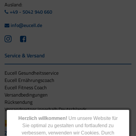
Ausland:
+49 - 5042 940 660
info@eucell.de
Service & Versand
Eucell Gesundheitsservice
Eucell Ernährungscoach
Eucell Fitness Coach
Versandbedingungen
Rücksendung
Versandpartner innerhalb Deutschlands
Herzlich willkommen!
Um unsere Website für
Sie optimal zu gestalten und fortlaufend zu
Zahlungsarten
verbessern, verwenden wir Cookies. Durch