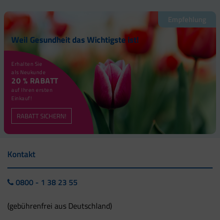
Empfehlung
Weil Gesundheit das Wichtigste ist!
Erhalten Sie
als Neukunde
20 % RABATT
auf Ihren ersten
Einkauf!
RABATT SICHERN!
Kontakt
0800 - 1 38 23 55
(gebührenfrei aus Deutschland)