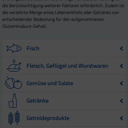
die Berücksichtigung weiterer Faktoren erforderlich. Zudem ist
die verzehrte Menge eines Lebensmittels oder Getränks von
entscheidender Bedeutung für den aufgenommenen
Glutaminsäure-Gehalt.
Fisch
Lebensmittel
Glutaminsäure-Gehalt – angegeben in
Fleisch, Geflügel und Wurstwaren
mg – pro 100 g Lebensmittel
Austern
1.580
Lebensmittel
Glutaminsäure-Gehalt – angegeben
Gemüse und Salate
in mg – pro 100 g Lebensmittel
Hummer
2.730
Gans
2.340
Lebensmittel
Glutaminsäure-Gehalt – angegeben in
Scholle
2.860
Getränke
mg – pro 100 g Lebensmittel
Schweineleber
2.770
Heilbutt
3.010
Rhabarber
48
Lebensmittel
Glutaminsäure-Gehalt – angegeben in mg
Schweinebauch,
Getreideprodukte
Alaska Seelachs
3.020
3.540
– pro 100 g Lebensmittel
geräuchert
Bambussprossen
240
Sardinen
3.040