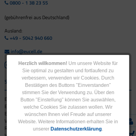
0800 - 1 38 23 55
(gebührenfrei aus Deutschland)
Ausland:
+49 - 5042 940 660
info@eucell.de
Herzlich willkommen!
Um unsere Website für
Sie optimal zu gestalten und fortlaufend zu
verbessern, verwenden wir Cookies. Durch
Service & Versand
Bestätigen des Buttons "Einverstanden"
stimmen Sie der Verwendung zu. Über den
Eucell Gesundheitsservice
Button "Einstellung" können Sie auswählen,
Eucell Ernährungscoach
welche Cookies Sie zulassen wollen. Wir
Eucell Fitness Coach
wünschen Ihnen viel Freude auf unserer
Versandbedingungen
Website. Weitere Informationen erhalten Sie in
Rücksendung
unserer
Datenschutzerklärung
.
Versandpartner innerhalb Deutschlands