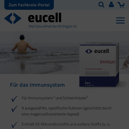
Zum Fachkreis-Portal
Für das Immunsystem
Für Haut, Haare und
Für Ihre natürliche
Nägel
Darmflora
1
2
Für Immunsystem
und Schleimhäute
1
1
2
3
2
3
9 ausgewählte, spezifische Kulturen (geschützt durch
eine magensaftresistente Kapsel)
4
Enthält 55 Mikronährstoffe und weitere Stoffe (u. a.