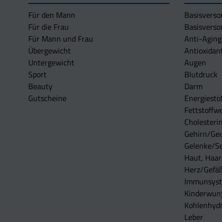
Für den Mann
Basisverso
Für die Frau
Basisverso
Für Mann und Frau
Anti-Aging
Übergewicht
Antioxidan
Untergewicht
Augen
Sport
Blutdruck
Beauty
Darm
Gutscheine
Energiesto
Fettstoffwe
Cholesterin
Gehirn/Ge
Gelenke/S
Haut, Haar
Herz/Gefä
Immunsys
Kinderwun
Kohlenhydr
Leber