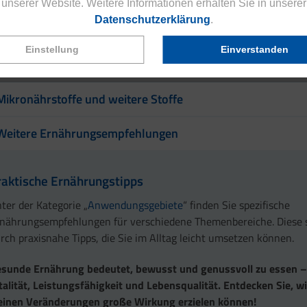
unserer Website. Weitere Informationen erhalten Sie in unserer
Datenschutzerklärung
.
Ballaststoffe
Einstellung
Einverstanden
Trinkmenge – Genussmittel
Mikronährstoffe und weitere Stoffe
Weitere Ernährungsempfehlungen
raktische Ernährungstipps
ter der Kategorie „
Anwendungsgebiete
“ finden Sie spezifische
nährungsempfehlungen für verschiedene Themenbereiche. Diese 
rch praxisnahe Tipps, die Sie im Alltag leicht umsetzen können.
sunde Ernährung bedeutet, bewusst und genussvoll zu essen –
talität, Leistungsfähigkeit und Lebensqualität. Entdecken Sie, wi
einen Veränderungen große Wirkung erzielen können!