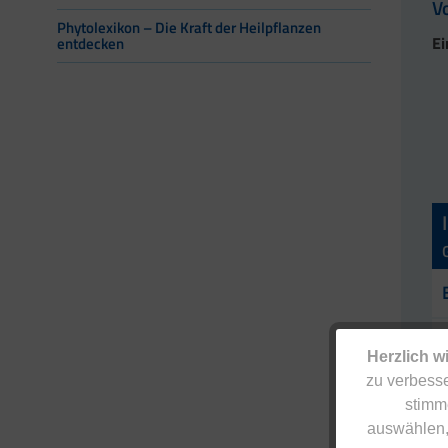
V
Phytolexikon – Die Kraft der Heilpflanzen
Ei
entdecken
Herzlich w
zu verbesse
stimm
auswählen,