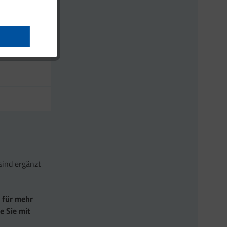
sind ergänzt
 für mehr
e Sie mit