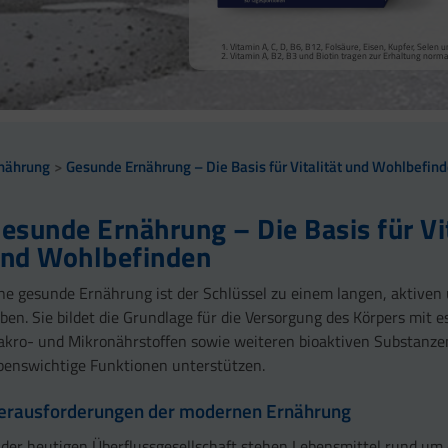
Vitamin A, Beta-Carotin, Vitamine B2, B3, Biotin und Zi
Kollagenbildung für eine normale Funktion der Haut.
Calcium trägt zur normalen Funktion von Verdauungsen
Selen, Zink und Biotin tragen zur Erhaltung gesunder Ha
Vitamin A, C, D, B6, B12, Folsäure, Eisen, Kupfer, Sele
sowie zu einem normalen Stoffwechsel von Makronährst
Selen und Zink tragen zur Erhaltung normaler Nägel bei
Vitamin A, B2, B3 und Biotin tragen zur Erhaltung norm
Vitamin B2 und Biotin tragen zur Erhaltung normaler Sc
Vitamin C, E, B2, Kupfer, Mangan, Selen und Zink tragen 
Vitamin D und Zink tragen zur normalen Funktion des 
nährung
Gesunde Ernährung – Die Basis für Vitalität und Wohlbefin
esunde Ernährung – Die Basis für Vit
nd Wohlbefinden
ne gesunde Ernährung ist der Schlüssel zu einem langen, aktive
ben. Sie bildet die Grundlage für die Versorgung des Körpers mit e
kro- und Mikronährstoffen sowie weiteren bioaktiven Substanzen
benswichtige Funktionen unterstützen.
erausforderungen der modernen Ernährung
 der heutigen Überflussgesellschaft stehen Lebensmittel rund um 