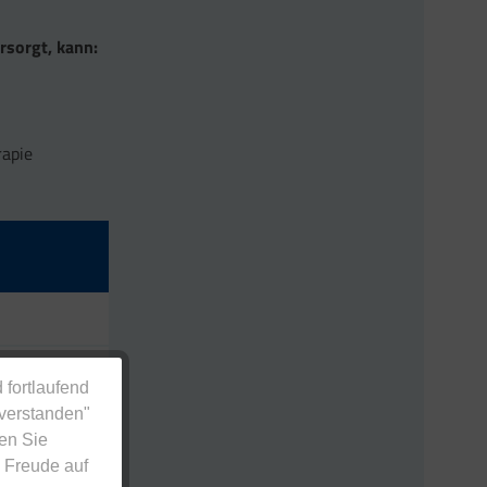
rsorgt, kann:
rapie
 fortlaufend
nverstanden"
en Sie
 Freude auf