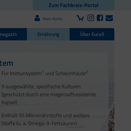
Zum Fachkreis-Portal
Mein Konto
magazin
Ernährung
Über Eucell
e Darmflora
nd Nägel
stem
1
2
1
2
Für Immunsystem
und Schleimhäute
1
2
3
3
9 ausgewählte, spezifische Kulturen
4
(geschützt durch eine magensaftresistente
Kapsel)
Enthält 55 Mikronährstoffe und weitere
Stoffe (u. a. Omega-3-Fettsäuren)