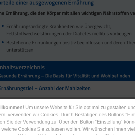
orteile einer ausgewogenen Ernährung
ne Ernährung, die den Körper mit allen wichtigen Nährstoffen ve
Ernährungsbedingte Krankheiten wie Übergewicht,
Fettstoffwechselstörungen oder Diabetes mellitus vorbeugen.
Bestehende Erkrankungen positiv beeinflussen und deren The
unterstützen.
Inhaltsverzeichnis
Gesunde Ernährung – Die Basis für Vitalität und Wohlbefinden
Ernährungsziel – Anzahl der Mahlzeiten
Kohlenhydrate
illkommen!
Um unsere Website für Sie optimal zu gestalten und
rn, verwenden wir Cookies. Durch Bestätigen des Buttons "Ei
Fette
en Sie der Verwendung zu. Über den Button "Einstellung" könn
 welche Cookies Sie zulassen wollen. Wir wünschen Ihnen viel
Proteine (Eiweiße)