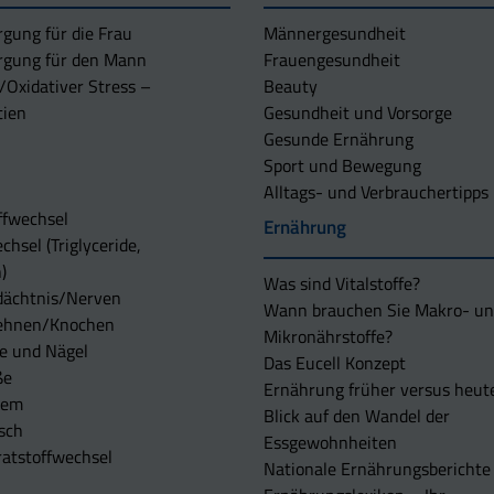
rgung für die Frau
Männergesundheit
rgung für den Mann
Frauengesundheit
/Oxidativer Stress –
Beauty
tien
Gesundheit und Vorsorge
Gesunde Ernährung
Sport und Bewegung
Alltags- und Verbrauchertipps
ffwechsel
Ernährung
chsel (Triglyceride,
)
Was sind Vitalstoffe?
dächtnis/Nerven
Wann brauchen Sie Makro- u
ehnen/Knochen
Mikronährstoffe?
e und Nägel
Das Eucell Konzept
ße
Ernährung früher versus heut
tem
Blick auf den Wandel der
sch
Essgewohnheiten
atstoffwechsel
Nationale Ernährungsberichte