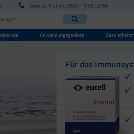
€
Service-Hotline 0800 - 1 38 23 55
räparate
Anwendungsgebiete
Gesundheits
Für Ihre natürlich
Für Haut, Haare u
Für das Immunsy