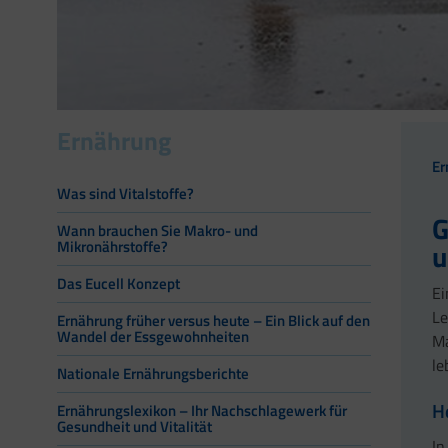
Ernährung
Er
Was sind Vitalstoffe?
G
Wann brauchen Sie Makro- und
u
Mikronährstoffe?
Das Eucell Konzept
Ei
Le
Ernährung früher versus heute – Ein Blick auf den
Wandel der Essgewohnheiten
Ma
le
Nationale Ernährungsberichte
H
Ernährungslexikon – Ihr Nachschlagewerk für
Gesundheit und Vitalität
In