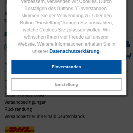
(gebührenfrei aus Deutschland)
verbessern, verwenden wir Cookies. Durch
Bestätigen des Buttons "Einverstanden"
Ausland:
stimmen Sie der Verwendung zu. Über den
+49 - 5042 940 660
Button "Einstellung" können Sie auswählen,
welche Cookies Sie zulassen wollen. Wir
info@eucell.de
wünschen Ihnen viel Freude auf unserer
Website. Weitere Informationen erhalten Sie in
unserer
Datenschutzerklärung
.
Service & Versand
Einverstanden
Eucell Gesundheitsservice
Einstellung
Eucell Ernährungscoach
Eucell Fitness Coach
Versandbedingungen
Rücksendung
Versandpartner innerhalb Deutschlands