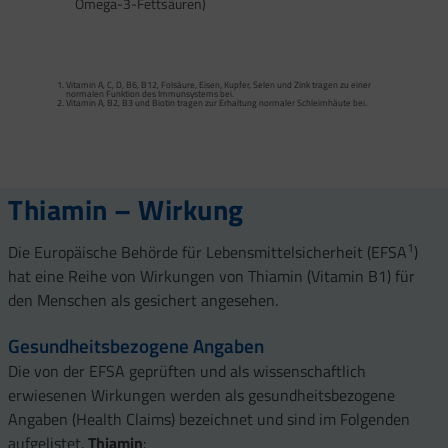
Omega-3-Fettsäuren)
Calcium trägt zur normalen Funktion von Verdauungsenzymen bei. Zink trägt zu
einem normalen Fettsäure- und Kohlenhydrat-Stoffwechsel sowie zu einem
normalen Stoffwechsel von Makronährstoffen bei.
Vitamin A, C, D, B6, B12, Folsäure, Eisen, Kupfer, Selen und Zink tragen zu einer
Vitamin B2 und Biotin tragen zur Erhaltung normaler Schleimhäute (einschließlich
normalen Funktion des Immunsystems bei.
Darmschleimhaut) bei.
Vitamin A, B2, B3 und Biotin tragen zur Erhaltung normaler Schleimhäute bei.
Vitamin A, Beta-Carotin, Vitamine B2, B3, Biotin und Zink tragen zur Erhaltung
Vitamin D und Zink tragen zur normalen Funktion des Immunsystems bei.
gesunder Haut bei. Vitamin C unterstützt eine gesunde Kollagenbildung für eine
normale Funktion der Haut.
Selen, Zink und Biotin tragen zur Erhaltung gesunder Haare bei.
Selen und Zink tragen zur Erhaltung normaler Nägel bei.
Vitamin C, E, B2, Kupfer, Mangan, Selen und Zink tragen dazu bei, die Zellen vor
oxidativem Stress zu schützen.
Thiamin – Wirkung
1
Die Europäische Behörde für Lebensmittelsicherheit (EFSA
)
hat eine Reihe von Wirkungen von Thiamin (Vitamin B1) für
den Menschen als gesichert angesehen.
Gesundheitsbezogene Angaben
Die von der EFSA geprüften und als wissenschaftlich
erwiesenen Wirkungen werden als gesundheitsbezogene
Angaben (Health Claims) bezeichnet und sind im Folgenden
aufgelistet.
Thiamin
: