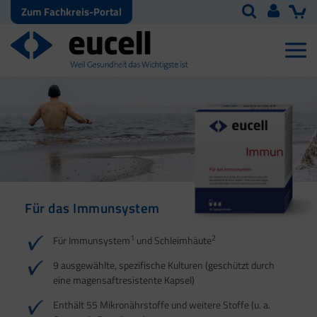
Zum Fachkreis-Portal
Für das Immunsystem
Für Haut, Haare und
Für Ihre natürliche
Nägel
Darmflora
1
2
Für Immunsystem
und Schleimhäute
1
1
2
3
2
3
9 ausgewählte, spezifische Kulturen (geschützt durch
eine magensaftresistente Kapsel)
4
Enthält 55 Mikronährstoffe und weitere Stoffe (u. a.