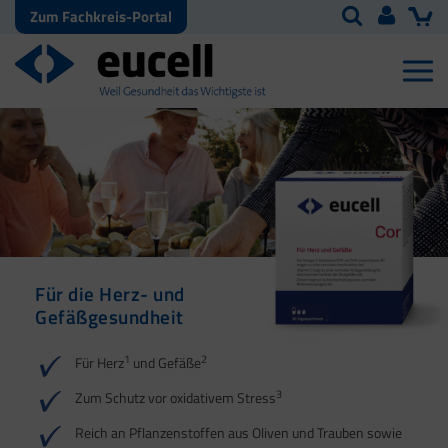
Zum Fachkreis-Portal
Für die Herz- und
Für Energie | Herz |
Omega-3-Fettsäuren
Für den
Gefäßgesundheit
Blutdruck | Muskeln
sowie Vitamin D und E
Energiestoffwechsel
1
1
2
1
1
2
2
3
2
3
Für Herz
und Gefäße
4
4
3
Zum Schutz vor oxidativem Stress
Reich an Pflanzenstoffen aus Oliven und Trauben sowie