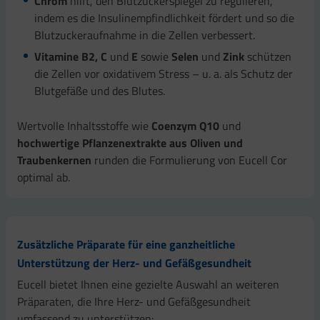
Chrom
hilft, den Blutzuckerspiegel zu regulieren,
indem es die Insulinempfindlichkeit fördert und so die
Blutzuckeraufnahme in die Zellen verbessert.
Vitamine B2, C
und
E
sowie
Selen
und
Zink
schützen
die Zellen vor oxidativem Stress – u. a. als Schutz der
Blutgefäße und des Blutes.
Wertvolle Inhaltsstoffe wie
Coenzym Q10
und
hochwertige Pflanzenextrakte aus Oliven und
Traubenkernen
runden die Formulierung von Eucell Cor
optimal ab.
Zusätzliche Präparate für eine ganzheitliche
Unterstützung der Herz- und Gefäßgesundheit
Eucell bietet Ihnen eine gezielte Auswahl an weiteren
Präparaten, die Ihre Herz- und Gefäßgesundheit
umfassend zu unterstützen: