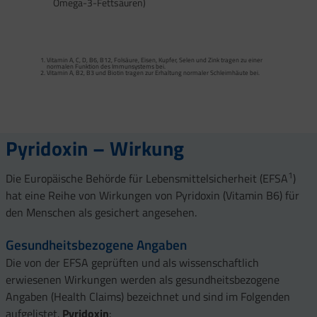
Omega-3-Fettsäuren)
Calcium trägt zur normalen Funktion von Verdauungsenzymen bei. Zink trägt zu
einem normalen Fettsäure- und Kohlenhydrat-Stoffwechsel sowie zu einem
normalen Stoffwechsel von Makronährstoffen bei.
Vitamin A, C, D, B6, B12, Folsäure, Eisen, Kupfer, Selen und Zink tragen zu einer
Vitamin B2 und Biotin tragen zur Erhaltung normaler Schleimhäute (einschließlich
normalen Funktion des Immunsystems bei.
Darmschleimhaut) bei.
Vitamin A, B2, B3 und Biotin tragen zur Erhaltung normaler Schleimhäute bei.
Vitamin A, Beta-Carotin, Vitamine B2, B3, Biotin und Zink tragen zur Erhaltung
Vitamin D und Zink tragen zur normalen Funktion des Immunsystems bei.
gesunder Haut bei. Vitamin C unterstützt eine gesunde Kollagenbildung für eine
normale Funktion der Haut.
Selen, Zink und Biotin tragen zur Erhaltung gesunder Haare bei.
Selen und Zink tragen zur Erhaltung normaler Nägel bei.
Vitamin C, E, B2, Kupfer, Mangan, Selen und Zink tragen dazu bei, die Zellen vor
oxidativem Stress zu schützen.
Pyridoxin – Wirkung
1
Die Europäische Behörde für Lebensmittelsicherheit (EFSA
)
hat eine Reihe von Wirkungen von Pyridoxin (Vitamin B6) für
den Menschen als gesichert angesehen.
Gesundheitsbezogene Angaben
Die von der EFSA geprüften und als wissenschaftlich
erwiesenen Wirkungen werden als gesundheitsbezogene
Angaben (Health Claims) bezeichnet und sind im Folgenden
aufgelistet.
Pyridoxin
: