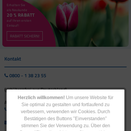
Erhalten Sie
als Neukunde
20 % RABATT
auf Ihren ersten
Einkauf!
RABATT SICHERN!
Kontakt
0800 - 1 38 23 55
(gebührenfrei aus Deutschland)
Herzlich willkommen!
Um unsere Website für
Ausland:
Sie optimal zu gestalten und fortlaufend zu
+49 - 5042 940 660
verbessern, verwenden wir Cookies. Durch
Bestätigen des Buttons "Einverstanden"
info@eucell.de
stimmen Sie der Verwendung zu. Über den