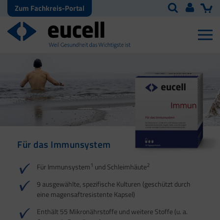
Zum Fachkreis-Portal
Für das Immunsystem
Für Haut, Haare und
Für Ihre natürliche
Nägel
Darmflora
1
2
Für Immunsystem
und Schleimhäute
1
1
2
3
2
3
9 ausgewählte, spezifische Kulturen (geschützt durch
eine magensaftresistente Kapsel)
4
Enthält 55 Mikronährstoffe und weitere Stoffe (u. a.