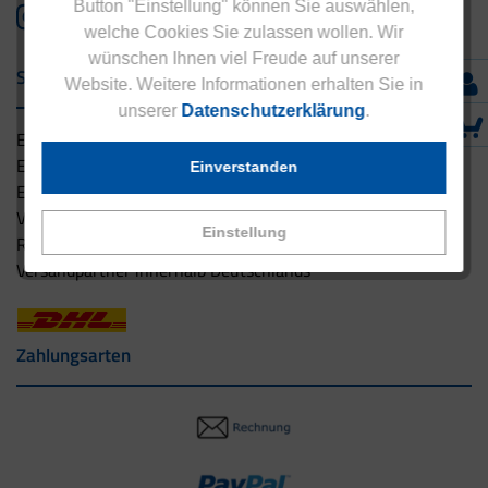
Button "Einstellung" können Sie auswählen,
welche Cookies Sie zulassen wollen. Wir
wünschen Ihnen viel Freude auf unserer
Service & Versand
Website. Weitere Informationen erhalten Sie in
unserer
Datenschutzerklärung
.
Eucell Gesundheitsservice
Eucell Ernährungscoach
Einverstanden
Eucell Fitness Coach
Versandbedingungen
Einstellung
Rücksendung
Versandpartner innerhalb Deutschlands
Zahlungsarten