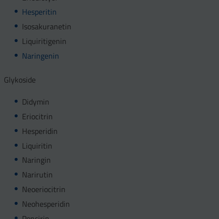
Hesperitin
Isosakuranetin
Liquiritigenin
Naringenin
Glykoside
Didymin
Eriocitrin
Hesperidin
Liquiritin
Naringin
Narirutin
Neoeriocitrin
Neohesperidin
Poncirin