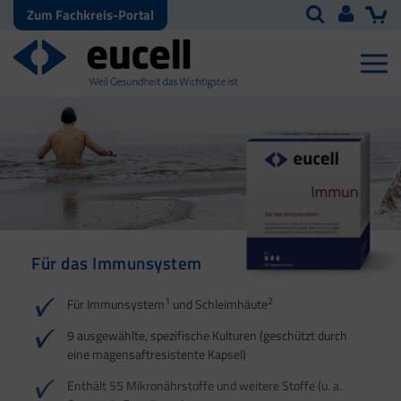
Zum Fachkreis-Portal
Für das Immunsystem
Für Haut, Haare und
Für Ihre natürliche
Nägel
Darmflora
1
2
Für Immunsystem
und Schleimhäute
1
1
2
3
2
3
9 ausgewählte, spezifische Kulturen (geschützt durch
eine magensaftresistente Kapsel)
4
Enthält 55 Mikronährstoffe und weitere Stoffe (u. a.