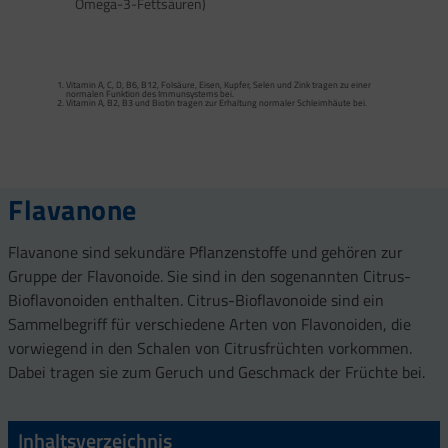
Omega-3-Fettsäuren)
Calcium trägt zur normalen Funktion von Verdauungsenzymen bei. Zink trägt zu
einem normalen Fettsäure- und Kohlenhydrat-Stoffwechsel sowie zu einem
normalen Stoffwechsel von Makronährstoffen bei.
Vitamin A, C, D, B6, B12, Folsäure, Eisen, Kupfer, Selen und Zink tragen zu einer
Vitamin B2 und Biotin tragen zur Erhaltung normaler Schleimhäute (einschließlich
normalen Funktion des Immunsystems bei.
Darmschleimhaut) bei.
Vitamin A, B2, B3 und Biotin tragen zur Erhaltung normaler Schleimhäute bei.
Vitamin A, Beta-Carotin, Vitamine B2, B3, Biotin und Zink tragen zur Erhaltung
Vitamin D und Zink tragen zur normalen Funktion des Immunsystems bei.
gesunder Haut bei. Vitamin C unterstützt eine gesunde Kollagenbildung für eine
normale Funktion der Haut.
Selen, Zink und Biotin tragen zur Erhaltung gesunder Haare bei.
Selen und Zink tragen zur Erhaltung normaler Nägel bei.
Vitamin C, E, B2, Kupfer, Mangan, Selen und Zink tragen dazu bei, die Zellen vor
oxidativem Stress zu schützen.
Flavanone
Flavanone sind sekundäre Pflanzenstoffe und gehören zur
Gruppe der Flavonoide. Sie sind in den sogenannten Citrus-
Bioflavonoiden enthalten. Citrus-Bioflavonoide sind ein
Sammelbegriff für verschiedene Arten von Flavonoiden, die
vorwiegend in den Schalen von Citrusfrüchten vorkommen.
Dabei tragen sie zum Geruch und Geschmack der Früchte bei.
Inhaltsverzeichnis