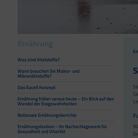
Ernährung
Er
Was sind Vitalstoffe?
S
Wann brauchen Sie Makro- und
Mikronährstoffe?
Sä
Das Eucell Konzept
Sä
Ernährung früher versus heute – Ein Blick auf den
Le
Wandel der Essgewohnheiten
F
Nationale Ernährungsberichte
Wä
Ernährungslexikon – Ihr Nachschlagewerk für
Gesundheit und Vitalität
Di