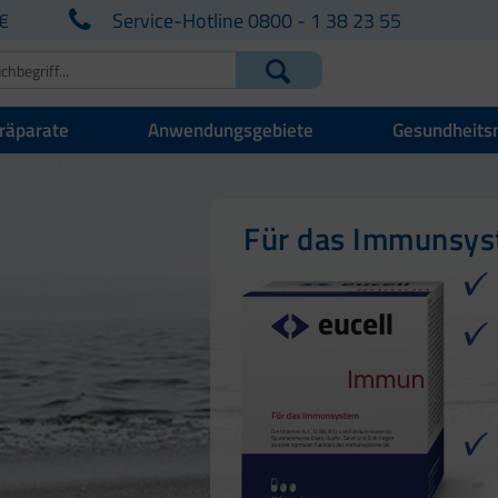
€
Service-Hotline 0800 - 1 38 23 55
räparate
Anwendungsgebiete
Gesundheits
Für Ihre natürlich
Für Haut, Haare u
Für das Immunsy