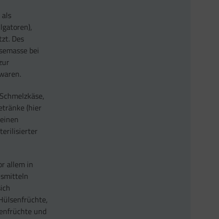
 als
lgatoren),
zt. Des
äsemasse bei
zur
waren.
, Schmelzkäse,
etränke (hier
 einen
erilisierter
r allem in
nsmitteln
ich
Hülsenfrüchte,
kenfrüchte und