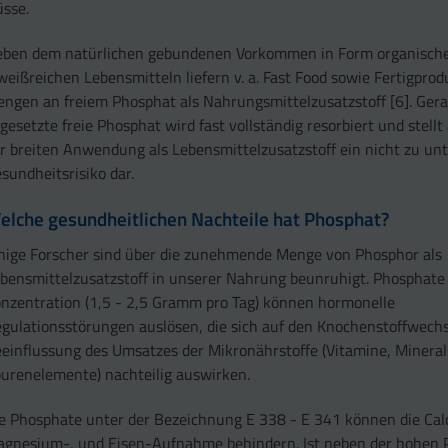
sse.
ben dem natürlichen gebundenen Vorkommen in Form organischer
weißreichen Lebensmitteln liefern v. a. Fast Food sowie Fertigpro
ngen an freiem Phosphat als Nahrungsmittelzusatzstoff [6]. Ger
gesetzte freie Phosphat wird fast vollständig resorbiert und stell
r breiten Anwendung als Lebensmittelzusatzstoff ein nicht zu un
sundheitsrisiko dar.
elche gesundheitlichen Nachteile hat Phosphat?
nige Forscher sind über die zunehmende Menge von Phosphor als
bensmittelzusatzstoff in unserer Nahrung beunruhigt. Phosphate
nzentration (1,5 - 2,5 Gramm pro Tag) können hormonelle
gulationsstörungen auslösen, die sich auf den Knochenstoffwechs
einflussung des Umsatzes der Mikronährstoffe (Vitamine, Mineral
urenelemente) nachteilig auswirken.
e Phosphate unter der Bezeichnung E 338 - E 341 können die Cal
gnesium-, und Eisen-Aufnahme behindern. Ist neben der hohen 