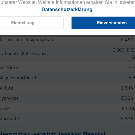
unserer Website. Weitere Informationen erhalten Sie in unserer
Calciumatartrat
E 
Datenschutzerklärung
.
Adipinsäure und Adipate
E 355 
Einstellung
Einverstanden
Triammoniumcitrat
E 
Di-, Tri- und Polyphosphate
E 450 
E 500, E 5
Carbonate (Kohlensäure)
5
Salzsäure
E 
Magnesiumchlorid
E 
Sulfate
E 514 
Hydroxide
E 524 
Oxide
E 529
Gluconate
E 576 
ebensmittelzusatzstoff Klassiker: Phosphat