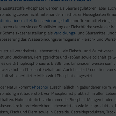
e Zusatzstoffe Phosphate werden als Säureregulatoren, aber auch
rbindung zweier nicht miteinander mischbarer Flüssigkeiten (Emu
tioxidationsmittel
,
Konservierungsstoffe
und Trennmittel eingeset
iteren dienen sie der Stabilisierung der Fleischfarbe sowie der K
r Schmelzkäseherstellung, als
Verdickungs
- und Säuremittel und 
rbesserung des Wasserbindungsvermögens in Fleisch- und Wurst
dustriell verarbeitete Lebensmittel wie Fleisch- und Wurstwaren
ot und Backwaren, Fertiggerichte und -soßen sowie colahaltige G
t es die Orthophosphorsäure, E 338) und Limonaden weisen somit
ilweise hohen Phosphat-Gehalt auf. Auch bei der Produktion von st
d ultrahocherhitzter Milch wird Phosphat eingesetzt.
 der Natur kommt
Phosphor
ausschließlich in gebundener Form, vo
rbindung mit Sauerstoff, vor. Phosphor ist praktisch in allen Lebe
thalten. Hohe natürlich vorkommende Phosphat-Mengen finden s
sbesondere in proteinreichen Lebensmitteln wie Milchprodukten, 
eisch, Fisch und Eiern sowie in Getreide, Getreideprodukten, Troc