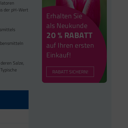
ulatoren
ss der pH-Wert
Erhalten Sie
als Neukunde
smittels
20 % RABATT
ebensmitteln
auf Ihren ersten
Einkauf!
deren Salze,
 Typische
RABATT SICHERN!