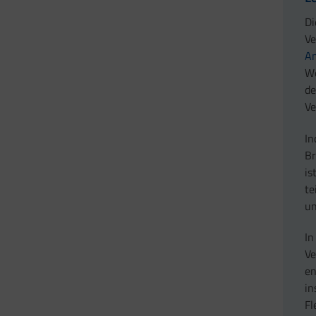
Di
Ve
An
We
de
Ve
In
Br
is
te
un
In
Ve
en
in
Fl