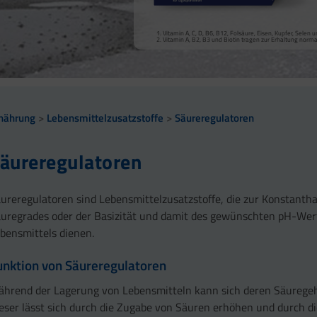
Vitamin A, Beta-Carotin, Vitamine B2, B3, Biotin und Zi
Kollagenbildung für eine normale Funktion der Haut.
Calcium trägt zur normalen Funktion von Verdauungsen
Selen, Zink und Biotin tragen zur Erhaltung gesunder Ha
Vitamin A, C, D, B6, B12, Folsäure, Eisen, Kupfer, Sele
sowie zu einem normalen Stoffwechsel von Makronährst
Selen und Zink tragen zur Erhaltung normaler Nägel bei
Vitamin A, B2, B3 und Biotin tragen zur Erhaltung norm
Vitamin B2 und Biotin tragen zur Erhaltung normaler Sc
Vitamin C, E, B2, Kupfer, Mangan, Selen und Zink tragen 
Vitamin D und Zink tragen zur normalen Funktion des 
nährung
Lebensmittelzusatzstoffe
Säureregulatoren
äureregulatoren
ureregulatoren sind Lebensmittelzusatzstoffe, die zur Konstanth
uregrades oder der Basizität und damit des gewünschten pH-Wer
bensmittels dienen.
unktion von Säureregulatoren
hrend der Lagerung von Lebensmitteln kann sich deren Säuregeh
eser lässt sich durch die Zugabe von Säuren erhöhen und durch d