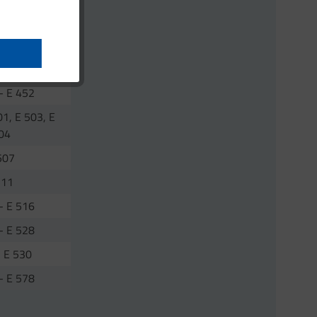
354
- E 357
380
- E 452
01, E 503, E
04
507
511
- E 516
- E 528
, E 530
- E 578