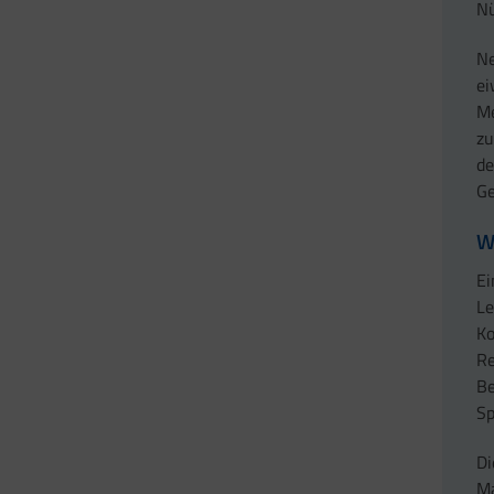
Nü
Ne
ei
Me
zu
de
Ge
W
Ei
Le
Ko
Re
Be
Sp
Di
Ma