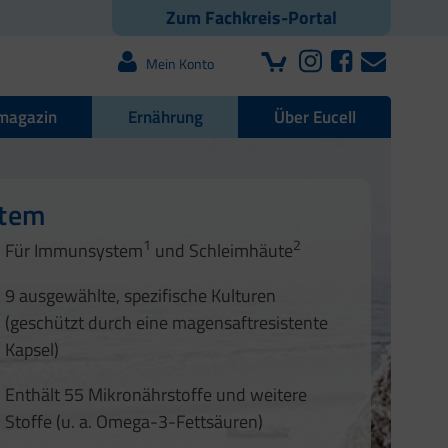
Zum Fachkreis-Portal
Mein Konto
magazin
Ernährung
Über Eucell
e Darmflora
nd Nägel
stem
1
2
1
2
Für Immunsystem
und Schleimhäute
1
2
3
3
9 ausgewählte, spezifische Kulturen
4
(geschützt durch eine magensaftresistente
Kapsel)
Enthält 55 Mikronährstoffe und weitere
Stoffe (u. a. Omega-3-Fettsäuren)