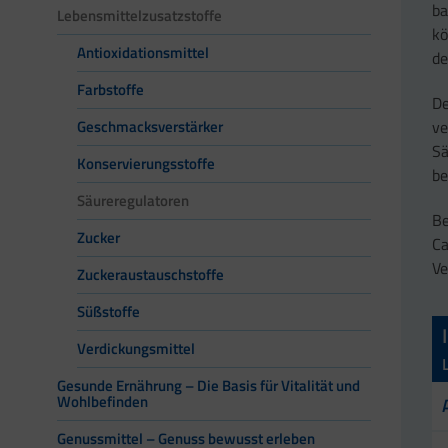
ba
Lebensmittelzusatzstoffe
kö
Antioxidationsmittel
de
Farbstoffe
De
ve
Geschmacksverstärker
Sä
Konservierungsstoffe
be
Säureregulatoren
Be
Zucker
Ca
Ve
Zuckeraustauschstoffe
Süßstoffe
Verdickungsmittel
Gesunde Ernährung – Die Basis für Vitalität und
Wohlbefinden
Genussmittel – Genuss bewusst erleben