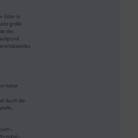
 Ester in
dukte große
ade das
t aufgrund
terschätzendes
 in hoher
el durch die
stoffe,
cium-,
Phosphat-