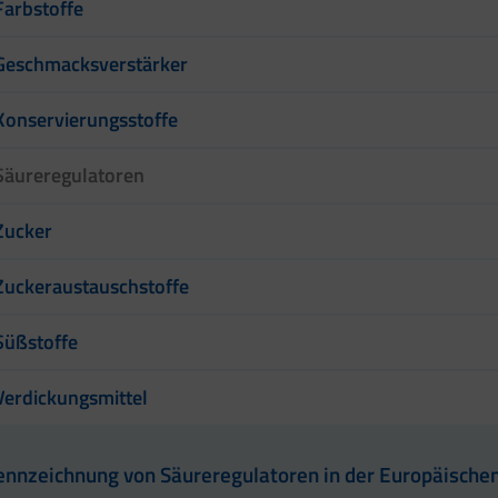
Farbstoffe
Geschmacksverstärker
Konservierungsstoffe
Säureregulatoren
Zucker
Zuckeraustauschstoffe
Süßstoffe
Verdickungsmittel
ennzeichnung von Säureregulatoren in der Europäische