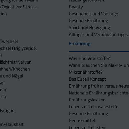
/Oxidativer Stress –
Beauty
tien
Gesundheit und Vorsorge
Gesunde Ernährung
Sport und Bewegung
Alltags- und Verbrauchertipps
ffwechsel
Ernährung
chsel (Triglyceride,
)
Was sind Vitalstoffe?
dächtnis/Nerven
Wann brauchen Sie Makro- u
ehnen/Knochen
Mikronährstoffe?
e und Nägel
Das Eucell Konzept
ße
Ernährung früher versus heut
tem
Nationale Ernährungsberichte
sch
Ernährungslexikon
Lebensmittelzusatzstoffe
Fatigue)
Gesunde Ernährung
Genussmittel
en-Haushalt
Lebensmittellisten