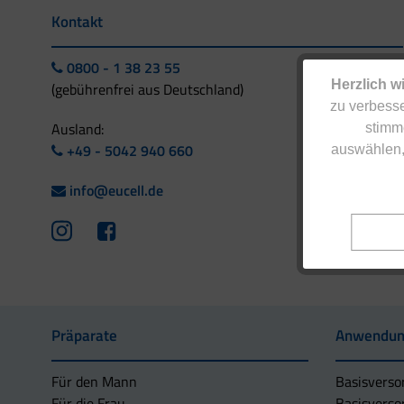
Kontakt
0800 - 1 38 23 55
Herzlich w
(gebührenfrei aus Deutschland)
zu verbesse
Ausland:
stimm
+49 - 5042 940 660
auswählen,
info@eucell.de
Präparate
Anwendun
Für den Mann
Basisverso
Für die Frau
Basisverso