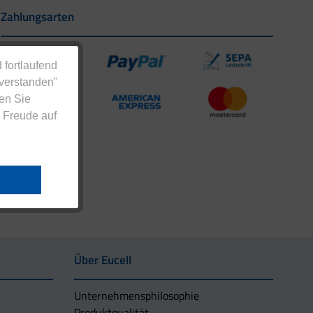
Zahlungsarten
 fortlaufend
nverstanden"
en Sie
 Freude auf
Über Eucell
Unternehmens­philosophie
Produktqualität