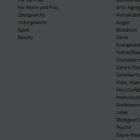
Für Mann und Frau
Anti-Aging
Übergewicht
Antioxidan
Untergewicht
Augen
Sport
Blutdruck
Beauty
Darm
Energiesto
Fettstoffwe
Cholesterin
Gehirn/Ge
Gelenke/S
Haut, Haar
Herz/Gefä
Immunsys
Kinderwun
Leber
Müdigkeit (
Psyche
Säure-Bas