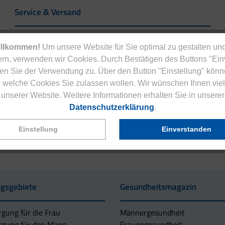
Service & Versand
Eucell Gesundheitsservice
illkommen!
Um unsere Website für Sie optimal zu gestalten und
Eucell Ernährungscoach
rn, verwenden wir Cookies. Durch Bestätigen des Buttons "Ei
Eucell Fitness Coach
en Sie der Verwendung zu. Über den Button "Einstellung" könn
Versandbedingungen
 welche Cookies Sie zulassen wollen. Wir wünschen Ihnen viel
Rücksendung
unserer Website. Weitere Informationen erhalten Sie in unserer
Versandpartner innerhalb Deutschlands
Datenschutzerklärung
.
Einstellung
Einverstanden
gsgebiete
Gesundheitsmagazin
rgung für die Frau
Männergesundheit
rgung für den Mann
Frauengesundheit