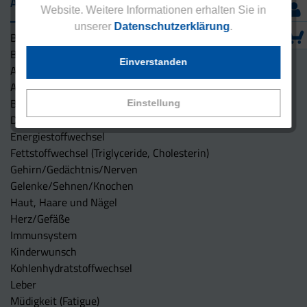
Anwendungsgebiete
Website. Weitere Informationen erhalten Sie in
unserer
Datenschutzerklärung
.
Basisversorgung für die Frau
Basisversorgung für den Mann
Einverstanden
Anti-Aging/Oxidativer Stress – Antioxidantien
Augen
Blutdruck
Einstellung
Darm
Energiestoffwechsel
Fettstoffwechsel (Triglyceride, Cholesterin)
Gehirn/Gedächtnis/Nerven
Gelenke/Sehnen/Knochen
Haut, Haare und Nägel
Herz/Gefäße
Immunsystem
Kinderwunsch
Kohlenhydratstoffwechsel
Leber
Müdigkeit (Fatigue)