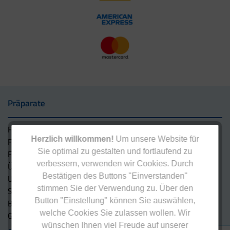
Präparate
Für den Mann
Herzlich willkommen!
Um unsere Website für
Für die Frau
Sie optimal zu gestalten und fortlaufend zu
Für Mann und Frau
verbessern, verwenden wir Cookies. Durch
Übergewicht
Bestätigen des Buttons "Einverstanden"
Untergewicht
stimmen Sie der Verwendung zu. Über den
Sport
Button "Einstellung" können Sie auswählen,
Beauty
welche Cookies Sie zulassen wollen. Wir
Gutscheine
wünschen Ihnen viel Freude auf unserer