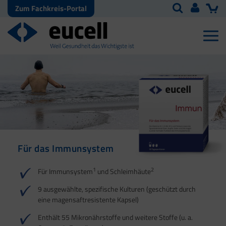
Zum Fachkreis-Portal
Für das Immunsystem
Für Haut, Haare und
Für Ihre natürliche
Nägel
Darmflora
1
2
Für Immunsystem
und Schleimhäute
1
1
2
3
2
3
9 ausgewählte, spezifische Kulturen (geschützt durch
eine magensaftresistente Kapsel)
4
Enthält 55 Mikronährstoffe und weitere Stoffe (u. a.