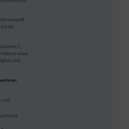
Mineralstoff
und der
 Vitamine
C
,
Folsäure
sowie
igkeit und
weiteren
en und
sychische