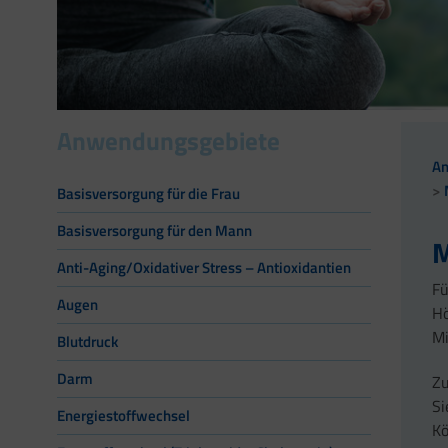
Anwendungsgebiete
A
Basisversorgung für die Frau
Basisversorgung für den Mann
M
Anti-Aging/Oxidativer Stress – Antioxidantien
Fü
Augen
Hö
Mi
Blutdruck
Darm
Zu
Si
Energiestoffwechsel
Kö