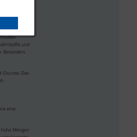
l, Sardinen und
ung einer
rtvollen
nährstoffe und
n. Besonders
t Glucose. Das
at-
ure eine
e hohe Mengen
purenelemente