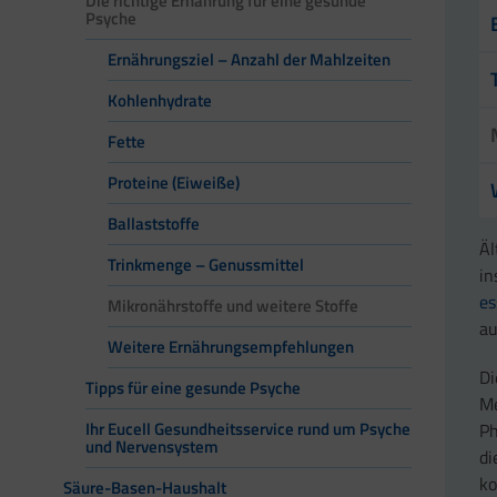
Die richtige Ernährung für eine gesunde
Psyche
Ernährungsziel – Anzahl der Mahlzeiten
Kohlenhydrate
Fette
Proteine (Eiweiße)
Ballaststoffe
Äl
Trinkmenge – Genussmittel
in
es
Mikronährstoffe und weitere Stoffe
au
Weitere Ernährungsempfehlungen
Di
Tipps für eine gesunde Psyche
Me
Ihr Eucell Gesundheitsservice rund um Psyche
Ph
und Nervensystem
di
ko
Säure-Basen-Haushalt