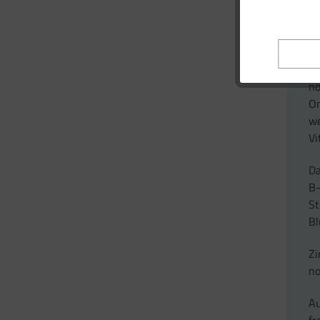
Co
Ol
D
no
O
we
Vi
Da
B
St
Bl
Zi
no
Au
fr