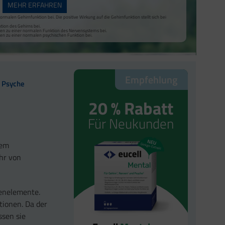
MEHR ERFAHREN
malen Gehirnfunktion bei. Die positive Wirkung auf die Gehirnfunktion stellt sich bei
tion des Gehirns bei.
gen zu einer normalen Funktion des Nervensystems bei.
en zu einer normalen psychischen Funktion bei.
Empfehlung
e Psyche
20 % Rabatt
Für Neukunden
tem
hr von
renelemente.
tionen. Da der
ssen sie