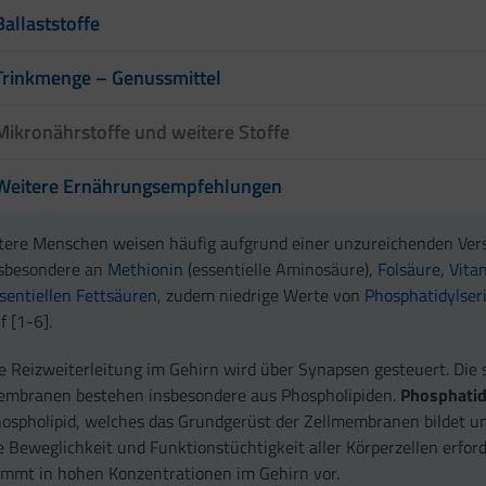
Ballaststoffe
Trinkmenge – Genussmittel
Mikronährstoffe und weitere Stoffe
Weitere Ernährungsempfehlungen
tere Menschen weisen häufig aufgrund einer unzureichenden Ver
sbesondere an
Methionin
(essentielle Aminosäure),
Folsäure
,
Vita
sentiellen Fettsäuren
, zudem niedrige Werte von
Phosphatidylser
f [1-6].
e Reizweiterleitung im Gehirn wird über Synapsen gesteuert. Die
mbranen bestehen insbesondere aus Phospholipiden.
Phosphatid
ospholipid, welches das Grundgerüst der Zellmembranen bildet un
e Beweglichkeit und Funktionstüchtigkeit aller Körperzellen erforde
mmt in hohen Konzentrationen im Gehirn vor.