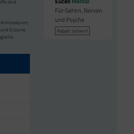
Eucell
Mental
ffe sind
Für Gehirn, Nerven
und Psyche
d Aminosäuren,
e und Enzyme.
Rabatt sichern!
ogische