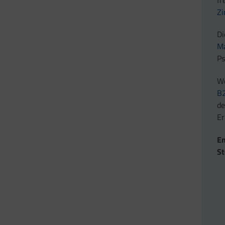
Zi
Di
M
Ps
We
B
de
E
Em
St