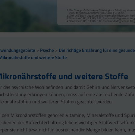
Die Omega-3-Fettsäure DHA trägt zur Erhaltung einer nor
einer täglichen Aufnahme von 250 mg DHA ein.
Zink und Eisen tragen zu einer normalen kognitiven Funk
Vitamine C, B1, B3, B6, B12, Biotin und Magnesium tra
Vitamine C, B1, B3, B6, B12, Biotin und Magnesium trag
nwendungsgebiete
Psyche
Die richtige Ernährung für eine gesund
Mikronährstoffe und weitere Stoffe
ikronährstoffe und weitere Stoffe
r das psychische Wohlbefinden und damit Gehirn und Nervensys
chstleistung erbringen können, muss auf eine ausreichende Zufu
kronährstoffen und weiteren Stoffen geachtet werden.
 den Mikronährstoffen gehören Vitamine, Mineralstoffe und Spu
e dienen der Aufrechterhaltung lebenswichtiger Stoffwechselfunk
rper sie nicht bzw. nicht in ausreichender Menge bilden kann, mü