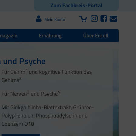
Zum Fachkreis-Portal
Mein Konto
magazin
Ernährung
Über Eucell
n und Psyche
1
Für Gehirn
und kognitive Funktion des
2
Gehirns
3
4
Für Nerven
und Psyche
Mit Ginkgo biloba-Blattextrakt, Grüntee-
Polyphenolen, Phosphatidylserin und
Coenzym Q10