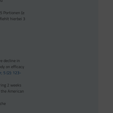
nd
5 Portionen (≥
iehlt hierbei 3
ve decline in
udy on efficacy
; 5 (2): 123-
uring 2 weeks
f the American
iche