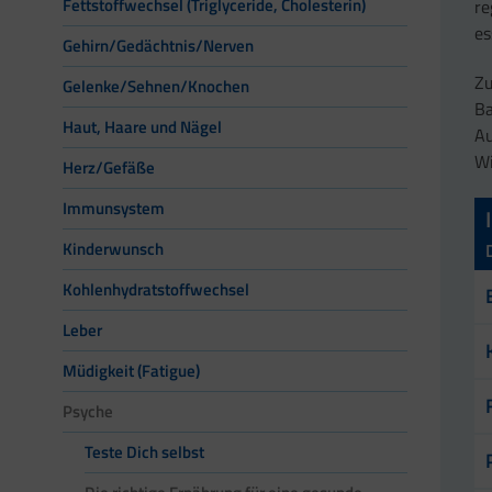
Fettstoffwechsel (Triglyceride, Cholesterin)
re
es
Gehirn/Gedächtnis/Nerven
Zu
Gelenke/Sehnen/Knochen
Ba
Haut, Haare und Nägel
Au
Wi
Herz/Gefäße
Immunsystem
Kinderwunsch
Kohlenhydratstoffwechsel
Leber
Müdigkeit (Fatigue)
Psyche
Teste Dich selbst