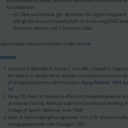
Spurenelemente sowie zahlreiche sekundäre Pflanzenstoffe u
Antioxidantien.
Für Obst und Gemüse gilt: Verzehren Sie täglich insgesamt 
400 g)! Die Deutsche Gesellschaft für Ernährung (DGE) empf
Portionen Gemüse und 2 Portionen Obst.
tsprechende Lebensmittellisten finden Sie
hier
.
iteratur
Cenacchi T, Bertoldin T, Farina C, Fiori MG, Crepaldi G: Cogniti
the elderly: A double-blind, placebo-controlled multicenter st
of phosphatidylserine administration.
Aging (Milano). 1993 Apr
33.
Fahey TD, Pearl M: Hormonal effects of phosphatidylserine d
of intense training. Abstract submitted to national meeting o
College of Sports. Medicine; June 1998
Hahn A: Nahrungsergänzungsmittel. 214-218. Wissenschaftl
Verlagsgesellschaft mbH Stuttgart 2001