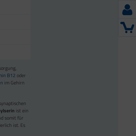
sorgung,
min B12
oder
in
im Gehirn
 synaptischen
ylserin
ist ein
d somit für
rlich ist. Es