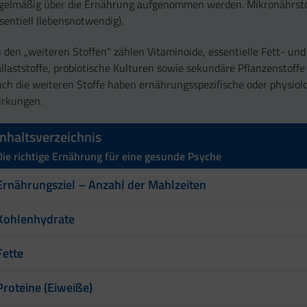
gelmäßig über die Ernährung aufgenommen werden. Mikronährsto
sentiell (lebensnotwendig).
 den „weiteren Stoffen“ zählen Vitaminoide, essentielle Fett- un
llaststoffe, probiotische Kulturen sowie sekundäre Pflanzenstoff
ch die weiteren Stoffe haben ernährungsspezifische oder physiol
rkungen.
Inhaltsverzeichnis
Die richtige Ernährung für eine gesunde Psyche
Ernährungsziel – Anzahl der Mahlzeiten
Kohlenhydrate
Fette
Proteine (Eiweiße)