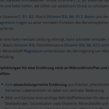
nk
und
Selen
helfen, die Zellen vor oxidativem Stress zu schützen.
e Vitamine
C
,
B1
,
B2
, Niacin (
Vitamin B3
),
B6
,
B12
,
Biotin
und der 
agnesium
tragen zu einer normalen Funktion des Nervensystems 
yche bei.
r eine hohe mentale Leistung erbringt, kann schneller ermüden.
2
, Niacin (
Vitamin B3
), Pantothensäure (
Vitamin B5
),
B6
,
B12
und
r Mineralstoff
Magnesium
unterstützen die Verringerung von Müd
rmüdung.
pfehlungen für eine Ernährung reich an Mikronährstoffen und 
offen:
Eine
abwechslungsreiche Ernährung
aus frischen, pflanzlich
tierischen Lebensmitteln ist dabei von zentraler Bedeutung.
Obst und Gemüse sind wichtige Nährstofflieferanten für das p
Wohlbefinden. Sie enthalten viele Vitamine, Mineralstoffe und