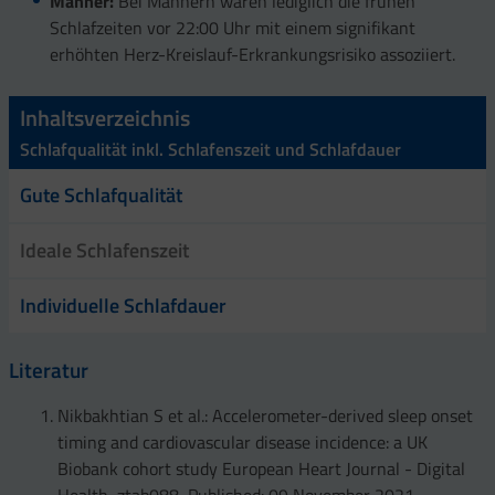
Männer:
Bei Männern waren lediglich die frühen
Schlafzeiten vor 22:00 Uhr mit einem signifikant
erhöhten Herz-Kreislauf-Erkrankungsrisiko assoziiert.
Inhaltsverzeichnis
Schlafqualität inkl. Schlafenszeit und Schlafdauer
Gute Schlafqualität
Ideale Schlafenszeit
Individuelle Schlafdauer
Literatur
Nikbakhtian S et al.: Accelerometer-derived sleep onset
timing and cardiovascular disease incidence: a UK
Biobank cohort study European Heart Journal - Digital
Health, ztab088, Published: 09 November 2021