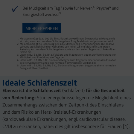
3
4
4
Bei Müdigkeit am Tag
sowie für Nerven
, Psyche
und
5
Energiestoffwechsel
MEHR ERFAHREN
Melatonin trägt dazu bei, die Einschlafzeit zu verkürzen. Die positive Wirkung stellt
sich ein, wenn kurz vor dem Schlafengehen 1 mg Melatonin aufgenommen wird.
Melatonin trägt zur Linderung der subjektiven Jetlag-Empfindung bei. Die positive
Wirkung stellt sich bei einer Aufnahme von mind. 0,5 mg Melatonin am ersten
Reisetag kurz vor dem Schlafengehen sowie an den ersten Tagen nach Ankunft am
Zielort ein.
Vitamin B2, B3, B5, B6, B12, Folsäure und Magnesium tragen zur Verringerung von
Müdigkeit und Ermüdung am Tage bei.
Vitamin B1, B3, B6, B12, Biotin und Magnesium tragen zu einer normalen Funktion
des Nervensystems und einer normalen psychischen Funktion bei.
Vitamin B1, B2, B3, B5, B6, B12, Biotin und Magnesium tragen zu einem normalen
Energiestoffwechsel bei.
Ideale Schlafenszeit
Ebenso ist die Schlafenszeit
(Schlafzeit)
für die Gesundheit
von Bedeutung:
Studienergebnisse legen die Möglichkeit eines
Zusammenhangs zwischen dem Zeitpunkt des Einschlafens
und dem Risiko an Herz-Kreislauf-Erkrankungen
(kardiovaskuläre Erkrankungen; engl. cardiovascular disease,
CVD) zu erkranken, nahe; dies gilt insbesondere für Frauen [1].