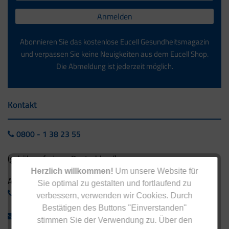
Anmelden
Abonnieren Sie das kostenlose Eucell Gesundheitsmagazin
und verpassen Sie keine Neuigkeiten aus dem Eucell Shop.
Die Abmeldung ist jederzeit möglich.
Kontakt
0800 - 1 38 23 55
(gebührenfrei aus Deutschland)
Herzlich willkommen!
Um unsere Website für
Ausland:
Sie optimal zu gestalten und fortlaufend zu
+49 - 5042 940 660
verbessern, verwenden wir Cookies. Durch
Bestätigen des Buttons "Einverstanden"
info@eucell.de
stimmen Sie der Verwendung zu. Über den