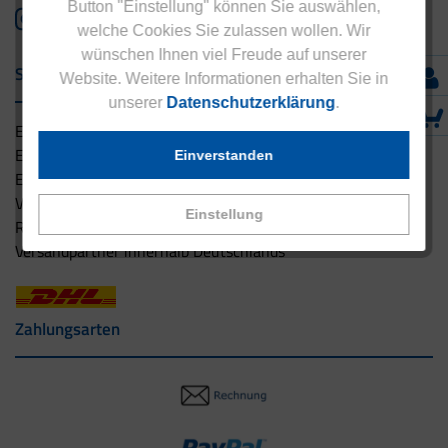
Button "Einstellung" können Sie auswählen,
welche Cookies Sie zulassen wollen. Wir
wünschen Ihnen viel Freude auf unserer
Service & Versand
Website. Weitere Informationen erhalten Sie in
unserer
Datenschutzerklärung
.
Eucell Gesundheitsservice
Eucell Ernährungscoach
Einverstanden
Eucell Fitness Coach
Versandbedingungen
Einstellung
Rücksendung
Versandpartner innerhalb Deutschlands
Zahlungsarten