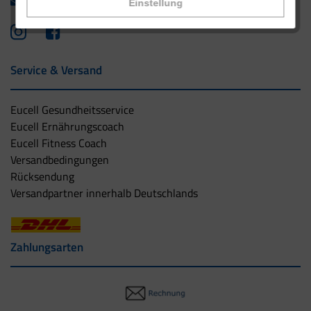
info@eucell.de
Einstellung
Service & Versand
Eucell Gesundheitsservice
Eucell Ernährungscoach
Eucell Fitness Coach
Versandbedingungen
Rücksendung
Versandpartner innerhalb Deutschlands
Zahlungsarten