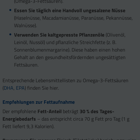
(Omega-3-Fettsäuren).
Essen Sie täglich eine Handvoll ungesalzene Nüsse
(Haselnüsse, Macadamianüsse, Paranüsse, Pekannüsse,
Walnüsse).
Verwenden Sie kaltgepresste Pflanzenöle
(Olivenöl,
Leinöl, Nussöl) und pflanzliche Streichfette (z. B.
Sonnenblumenmargarine). Diese haben einen hohen
Gehalt an den gesundheitsfördernden ungesättigten
Fettsäuren.
Entsprechende Lebensmittellisten zu Omega-3-Fettsäuren
(
DHA
,
EPA
) finden Sie hier.
Empfehlungen zur Fettaufnahme
Der empfohlene
Fett-Anteil
beträgt
30 % des Tages-
Energiebedarfs
– das entspricht circa 70 g Fett pro Tag (1 g
Fett liefert 9,3 Kalorien).