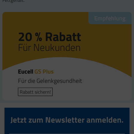
Empfehlung
Empfehlung
Empfehlung
20 % Rabatt
20 % Rabatt
20 % Rabatt
Für Neukunden
Für Neukunden
Für Neukunden
Eucell
Eucell
Eucell
GS Plus
Tendo
Osteo
Für die Gelenkgesundheit
Für die Sehnen
Für die Knochengesundheit
Rabatt sichern!
Rabatt sichern!
Rabatt sichern!
Jetzt zum Newsletter anmelden.