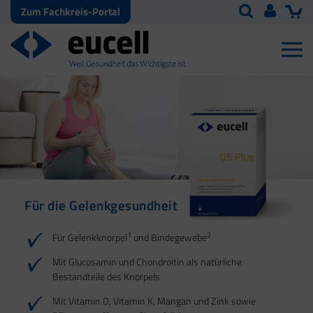
Zum Fachkreis-Portal
Für die Gelenkgesundheit
Für Sehnen, Bänder und
Für die
Faszien
Knochengesundheit
1
2
Für Gelenkknorpel
und Bindegewebe
1
2
1
Mit Glucosamin und Chondroitin als natürliche
Bestandteile des Knorpels
2
Mit Vitamin D, Vitamin K, Mangan und Zink sowie