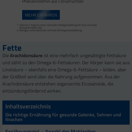
Pflanzenstoffen aus Citrusfrüchten
MEHR ERFAHREN
Vitamin C trägt zu einer normalen Kollagenbildung für eine normale
Mangan trägt zur normalen Bindegewebsbildung und Kupfer zur Erhaltung von
Calcium, Vitamin D, Magnesium, Mangan, Zink und Vitamin K tragen zur Erhaltung
Knorpelfunktion bei.
normalem Bindegewebe bei. Sehnen, Bänder und Faszien zählen zum
normaler Knochen bei.
Mangan unterstützt die normale Bindegewebsbildung.
Bindegewebe.
Mangan trägt zu einer normalen Bindegewebsbildung und Kupfer zur Erhaltung
Vitamin C trägt zur normalen Kollagenbildung bei.
von normalem Bindegewebe bei.
Fette
Die
Arachidonsäure
ist eine mehrfach ungesättigte Fettsäure
und zählt zu den Omega-6-Fettsäuren. Der Körper kann sie aus
Linolsäure – ebenfalls eine Omega-6-Fettsäure – bilden, aber
der Großteil wird über die Nahrung aufgenommen. Aus der
Arachidonsäure entstehen sogenannte Eicosanoide, die
entzündungsfördernd wirken.
Inhaltsverzeichnis
Die richtige Ernährung für gesunde Gelenke, Sehnen und
Knochen
Ernährungsziel – Anzahl der Mahlzeiten