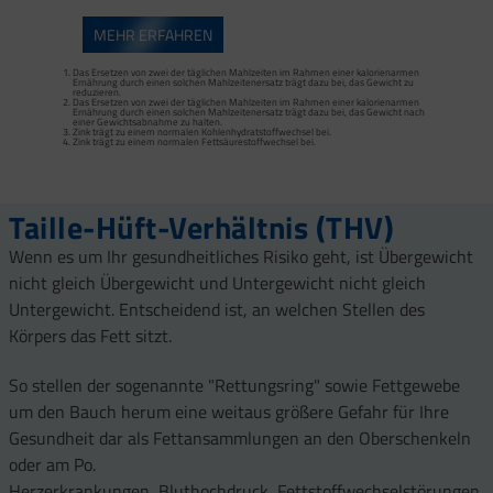
MEHR ERFAHREN
Das Ersetzen von zwei der täglichen Mahlzeiten im Rahmen einer kalorienarmen
Ernährung durch einen solchen Mahlzeitenersatz trägt dazu bei, das Gewicht zu
reduzieren.
Das Ersetzen von zwei der täglichen Mahlzeiten im Rahmen einer kalorienarmen
Das Ersetzen von zwei der täglichen Mahlzeiten im Rahmen einer kalorienarmen
Ernährung durch einen solchen Mahlzeitenersatz trägt dazu bei, das Gewicht zu
Ernährung durch einen solchen Mahlzeitenersatz trägt dazu bei, das Gewicht nach
reduzieren.
einer Gewichtsabnahme zu halten.
Das Ersetzen von zwei der täglichen Mahlzeiten im Rahmen einer kalorienarmen
Zink trägt zu einem normalen Kohlenhydratstoffwechsel bei.
Ernährung durch einen solchen Mahlzeitenersatz trägt dazu bei, das Gewicht nach
Zink trägt zu einem normalen Fettsäurestoffwechsel bei.
einer Gewichtsabnahme zu halten.
Zink trägt zu einem normalen Kohlenhydratstoffwechsel bei.
Zink trägt zu einem normalen Fettsäurestoffwechsel bei.
Proteine tragen zur Erhaltung von Muskelmasse bei.
Taille-Hüft-Verhältnis (THV)
Wenn es um Ihr gesundheitliches Risiko geht, ist Übergewicht
nicht gleich Übergewicht und Untergewicht nicht gleich
Untergewicht. Entscheidend ist, an welchen Stellen des
Körpers das Fett sitzt.
So stellen der sogenannte "Rettungsring" sowie Fettgewebe
um den Bauch herum eine weitaus größere Gefahr für Ihre
Gesundheit dar als Fettansammlungen an den Oberschenkeln
oder am Po.
Herzerkrankungen, Bluthochdruck, Fettstoffwechselstörungen,