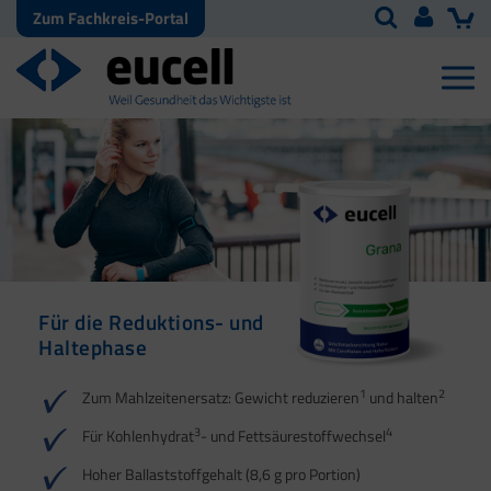
Zum Fachkreis-Portal
Für die Reduktions- und
Für die Reduktions- und
Haltephase
Haltephase
1
1
2
2
Zum Mahlzeitenersatz: Gewicht reduzieren
und halten
3
3
4
4
Für Kohlenhydrat
- und Fettsäurestoffwechsel
5
Hoher Ballaststoffgehalt (8,6 g pro Portion)