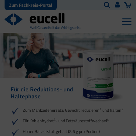
Zum Fachkreis-Portal
Für die Reduktions- und
Für die Reduktions- und
Haltephase
Haltephase
1
1
2
2
Zum Mahlzeitenersatz: Gewicht reduzieren
und halten
3
3
4
4
Für Kohlenhydrat
- und Fettsäurestoffwechsel
5
Hoher Ballaststoffgehalt (8,6 g pro Portion)