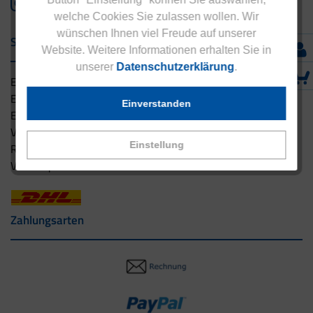
welche Cookies Sie zulassen wollen. Wir
wünschen Ihnen viel Freude auf unserer
Service & Versand
Website. Weitere Informationen erhalten Sie in
unserer
Datenschutzerklärung
.
Eucell Gesundheitsservice
Eucell Ernährungscoach
Einverstanden
Eucell Fitness Coach
Versandbedingungen
Einstellung
Rücksendung
Versandpartner innerhalb Deutschlands
Zahlungsarten