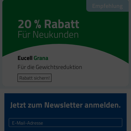
Empfehlung
Empfehlung
20 % Rabatt
20 % Rabatt
Für Neukunden
Für Neukunden
Eucell
Eucell
Grana
Bodyfit
Für die Gewichtsreduktion
Für die Gewichtsreduktion
Rabatt sichern!
Rabatt sichern!
Jetzt zum Newsletter anmelden.