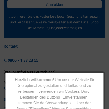
Anmelden
Abonnieren Sie das kostenlose Eucell Gesundheitsmagazin
und verpassen Sie keine Neuigkeiten aus dem Eucell Shop.
Die Abmeldung ist jederzeit möglich.
Kontakt
0800 - 1 38 23 55
(gebührenfrei aus Deutschland)
Herzlich willkommen!
Um unsere Website für
Ausland:
Sie optimal zu gestalten und fortlaufend zu
+49 - 5042 940 660
verbessern, verwenden wir Cookies. Durch
Bestätigen des Buttons "Einverstanden"
info@eucell.de
stimmen Sie der Verwendung zu. Über den
Button "Einstellung" können Sie auswählen,