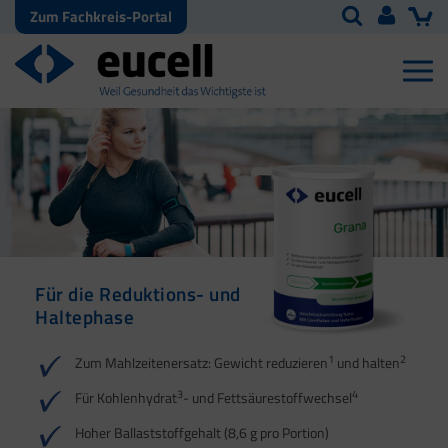
Zum Fachkreis-Portal
Für die Reduktions- und
Für die Reduktions- und
Haltephase
Haltephase
1
1
2
2
Zum Mahlzeitenersatz: Gewicht reduzieren
und halten
3
3
4
4
Für Kohlenhydrat
- und Fettsäurestoffwechsel
5
Hoher Ballaststoffgehalt (8,6 g pro Portion)