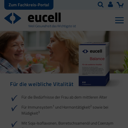
Zum Fachkreis-Portal
Für die weibliche Vitalität
Für die Bedürfnisse der Frau ab dem mittleren Alter
1
2
Für Immunsystem
und Hormontätigkeit
sowie bei
3
Müdigkeit
Mit Soja-Isoflavonen, Borretschsamenöl und Coenzym