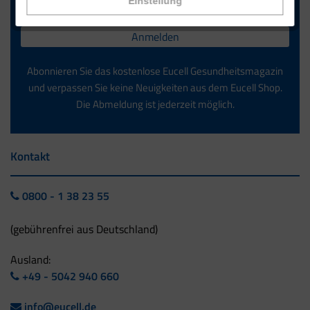
Einstellung
Anmelden
Abonnieren Sie das kostenlose Eucell Gesundheitsmagazin
und verpassen Sie keine Neuigkeiten aus dem Eucell Shop.
Die Abmeldung ist jederzeit möglich.
Kontakt
0800 - 1 38 23 55
(gebührenfrei aus Deutschland)
Ausland:
+49 - 5042 940 660
info@eucell.de