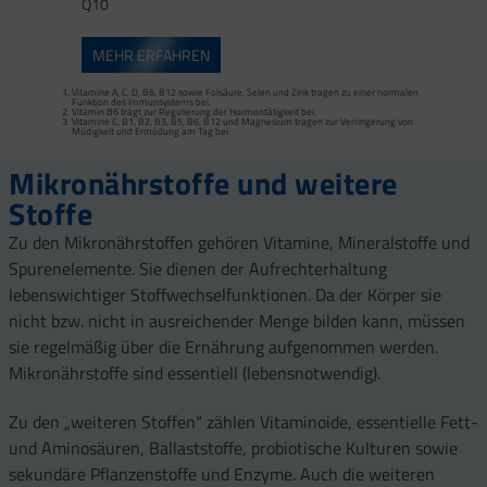
Q10
MEHR ERFAHREN
Vitamine A, C, D, B6, B12 sowie Folsäure, Selen und Zink tragen zu einer normalen
Funktion des Immunsystems bei.
Vitamin B6 trägt zur Regulierung der Hormontätigkeit bei.
Vitamine C, B1, B2, B3, B5, B6, B12 und Magnesium tragen zur Verringerung von
Müdigkeit und Ermüdung am Tag bei.
Mikronährstoffe und weitere
Stoffe
Zu den Mikronährstoffen gehören Vitamine, Mineralstoffe und
Spurenelemente. Sie dienen der Aufrechterhaltung
lebenswichtiger Stoffwechselfunktionen. Da der Körper sie
nicht bzw. nicht in ausreichender Menge bilden kann, müssen
sie regelmäßig über die Ernährung aufgenommen werden.
Mikronährstoffe sind essentiell (lebensnotwendig).
Zu den „weiteren Stoffen“ zählen Vitaminoide, essentielle Fett-
und Aminosäuren, Ballaststoffe, probiotische Kulturen sowie
sekundäre Pflanzenstoffe und Enzyme. Auch die weiteren