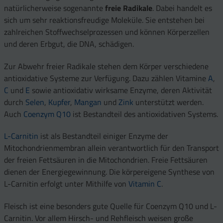
natürlicherweise sogenannte
freie Radikale
. Dabei handelt es
sich um sehr reaktionsfreudige Moleküle. Sie entstehen bei
zahlreichen Stoffwechselprozessen und können Körperzellen
und deren Erbgut, die DNA, schädigen.
Zur Abwehr freier Radikale stehen dem Körper verschiedene
antioxidative Systeme zur Verfügung. Dazu zählen Vitamine
A
,
C
und
E
sowie antioxidativ wirksame Enzyme, deren Aktivität
durch
Selen
,
Kupfer
,
Mangan
und
Zink
unterstützt werden.
Auch
Coenzym Q10
ist Bestandteil des antioxidativen Systems.
L-Carnitin
ist als Bestandteil einiger Enzyme der
Mitochondrienmembran allein verantwortlich für den Transport
der freien Fettsäuren in die Mitochondrien. Freie Fettsäuren
dienen der Energiegewinnung. Die körpereigene Synthese von
L-Carnitin erfolgt unter Mithilfe von
Vitamin C
.
Fleisch ist eine besonders gute Quelle für Coenzym Q10 und L-
Carnitin. Vor allem Hirsch- und Rehfleisch weisen große