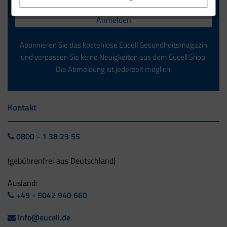
Anmelden
Abonnieren Sie das kostenlose Eucell Gesundheitsmagazin
und verpassen Sie keine Neuigkeiten aus dem Eucell Shop.
Die Abmeldung ist jederzeit möglich.
Kontakt
0800 - 1 38 23 55
(gebührenfrei aus Deutschland)
Ausland:
+49 - 5042 940 660
info@eucell.de