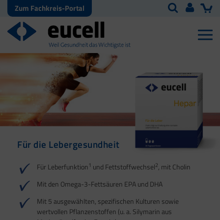
Zum Fachkreis-Portal
Für die Lebergesundheit
Für die Darmgesundheit
Für den
Für den Fettstoffwechsel
Für den Säure-Basen-
Energiestoffwechsel
(Triglyceride)
Haushalt
1
1
2
2
3
Für Leberfunktion
und Fettstoffwechsel
, mit Cholin
1
1
2
1
3
2
Mit den Omega-3-Fettsäuren EPA und DHA
4
Mit 5 ausgewählten, spezifischen Kulturen sowie
wertvollen Pflanzenstoffen (u. a. Silymarin aus