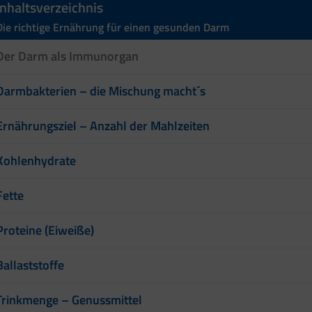
Inhaltsverzeichnis
Die richtige Ernährung für einen gesunden Darm
Der Darm als Immunorgan
Darmbakterien – die Mischung macht´s
Ernährungsziel – Anzahl der Mahlzeiten
Kohlenhydrate
Fette
Proteine (Eiweiße)
Ballaststoffe
Trinkmenge – Genussmittel