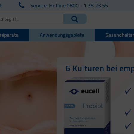
€
Service-Hotline 0800 - 1 38 23 55
räparate
Anwendungsgebiete
Gesundheits
Für die Darmgesu
6 Kulturen bei em