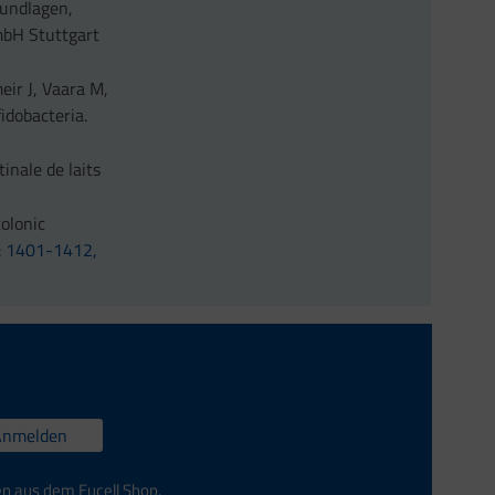
rundlagen,
mbH Stuttgart
ir J, Vaara M,
fidobacteria.
tinale de laits
olonic
5: 1401-1412,
Anmelden
en aus dem Eucell Shop.