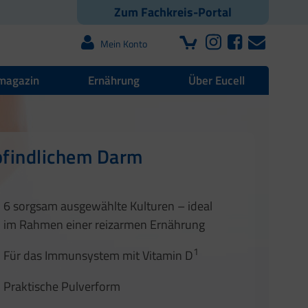
Zum Fachkreis-Portal
Mein Konto
magazin
Ernährung
Über Eucell
ndheit
pfindlichem Darm
1
2
3
6 sorgsam ausgewählte Kulturen – ideal
im Rahmen einer reizarmen Ernährung
1
Für das Immunsystem mit Vitamin D
Praktische Pulverform