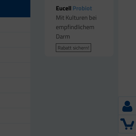
Eucell
Eucell
Probiot
Probiot Plus
Mit Kulturen bei
Für die
empfindlichem
Darmgesundheit
Darm
Rabatt sichern!
Rabatt sichern!