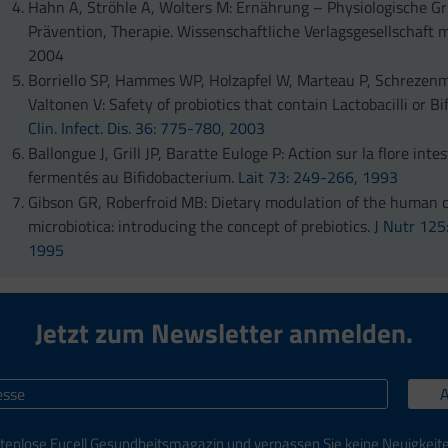
Hahn A, Ströhle A, Wolters M: Ernährung – Physiologische G
Prävention, Therapie. Wissenschaftliche Verlagsgesellschaft 
2004
Borriello SP, Hammes WP, Holzapfel W, Marteau P, Schrezenme
Valtonen V: Safety of probiotics that contain Lactobacilli or Bi
Clin. Infect. Dis. 36: 775-780, 2003
Ballongue J, Grill JP, Baratte Euloge P: Action sur la flore intes
fermentés au Bifidobacterium.
Lait 73: 249-266, 1993
Gibson GR, Roberfroid MB: Dietary modulation of the human c
microbiotica: introducing the concept of prebiotics.
J Nutr 12
1995
Jetzt zum Newsletter anmelden.
tenlose Eucell Gesundheitsmagazin und verpassen Sie keine Neuigkeit