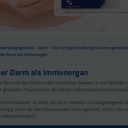
Calcium trägt zur normalen Funktion von Verdauungsen
Vitamin D trägt zur normalen Funktion des Immunsyste
sowie zu einem normalen Stoffwechsel von Makronährst
Vitamin B2 und Biotin tragen zur Erhaltung normaler Sc
Vitamin D und Zink tragen zur normalen Funktion des 
nwendungsgebiete
Darm
Die richtige Ernährung für einen gesund
Der Darm als Immunorgan
er Darm als Immunorgan
r Darm ist das Zentrum der natürlichen Abwehr. In ihm befinden 
r gesamten Abwehrzellen des Körpers (darmassoziiertes Immunsy
e Immunabwehr ist stark von einer intakten und ausgewogenen 
hängig. Gerät die Darmflora aus dem Gleichgewicht, erhöht sich 
e Infektanfälligkeit.