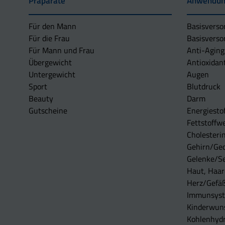
Präparate
Anwendun
Für den Mann
Basisverso
Für die Frau
Basisverso
Für Mann und Frau
Anti-Aging
Übergewicht
Antioxidan
Untergewicht
Augen
Sport
Blutdruck
Beauty
Darm
Gutscheine
Energiesto
Fettstoffwe
Cholesterin
Gehirn/Ge
Gelenke/S
Haut, Haar
Herz/Gefä
Immunsys
Kinderwun
Kohlenhydr