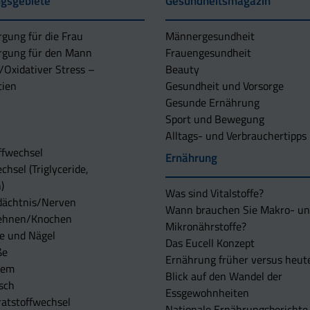
gsgebiete
Gesundheitsmagazin
rgung für die Frau
Männergesundheit
rgung für den Mann
Frauengesundheit
/Oxidativer Stress –
Beauty
tien
Gesundheit und Vorsorge
Gesunde Ernährung
Sport und Bewegung
Alltags- und Verbrauchertipps
ffwechsel
Ernährung
chsel (Triglyceride,
)
Was sind Vitalstoffe?
dächtnis/Nerven
Wann brauchen Sie Makro- u
ehnen/Knochen
Mikronährstoffe?
e und Nägel
Das Eucell Konzept
ße
Ernährung früher versus heut
tem
Blick auf den Wandel der
sch
Essgewohnheiten
atstoffwechsel
Nationale Ernährungsberichte