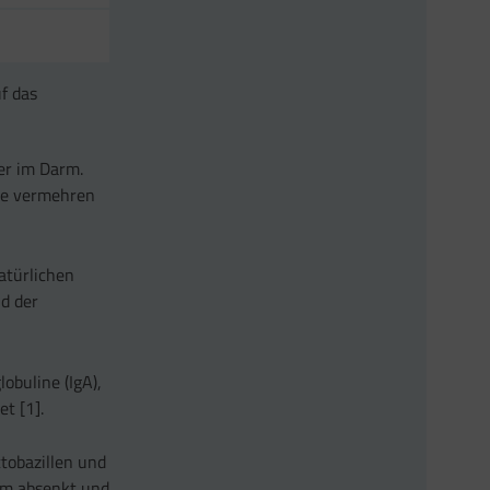
f das
er im Darm.
ime vermehren
atürlichen
d der
buline (IgA),
t [1].
tobazillen und
arm absenkt und