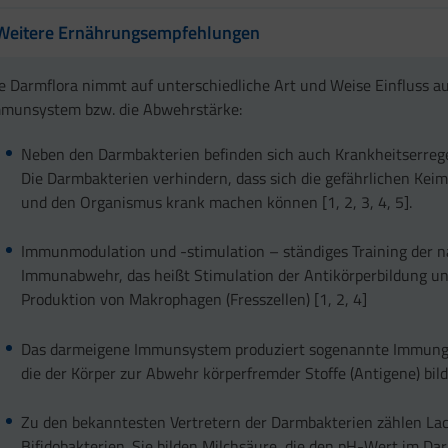
Weitere Ernährungsempfehlungen
e Darmflora nimmt auf unterschiedliche Art und Weise Einfluss au
munsystem bzw. die Abwehrstärke:
Neben den Darmbakterien befinden sich auch Krankheitserreg
Die Darmbakterien verhindern, dass sich die gefährlichen Ke
und den Organismus krank machen können [1, 2, 3, 4, 5].
Immunmodulation und -stimulation – ständiges Training der n
Immunabwehr, das heißt Stimulation der Antikörperbildung un
Produktion von Makrophagen (Fresszellen) [1, 2, 4]
Das darmeigene Immunsystem produziert sogenannte Immunglo
die der Körper zur Abwehr körperfremder Stoffe (Antigene) bilde
Zu den bekanntesten Vertretern der Darmbakterien zählen Lac
Bifidobakterien. Sie bilden Milchsäure, die den pH-Wert im D