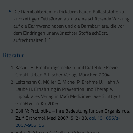
Die Darmbakterien im Dickdarm bauen Ballaststoffe zu
kurzkettigen Fettsäuren ab, die eine schützende Wirkung
auf die Darmwand haben und die Darmbarriere, die vor
dem Eindringen unerwünschter Stoffe schützt,
aufrechthalten [1].
Literatur
Kasper H: Ernährungsmedizin und Diätetik. Elsevier
GmbH, Urban & Fischer Verlag, München 2004
Leitzmann C, Müller C, Michel P, Brehme U, Hahn A,
Laube H: Ernährung in Prävention und Therapie.
Hippokrates Verlag in MVS Medizinverlage Stuttgart
GmbH & Co. KG 2005
Döll M: Probiotika – ihre Bedeutung für den Organismus.
Zs. f. Orthomol. Med. 2007; 5 (2): 33.
doi: 10.1055/s-
2007-965455
Hahn A, Ströhle A, Wolters M: Ernährung –