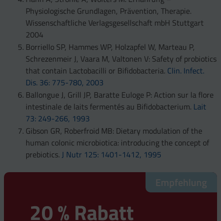
Physiologische Grundlagen, Prävention, Therapie.
Wissenschaftliche Verlagsgesellschaft mbH Stuttgart
2004
Borriello SP, Hammes WP, Holzapfel W, Marteau P,
Schrezenmeir J, Vaara M, Valtonen V: Safety of probiotics
that contain Lactobacilli or Bifidobacteria.
Clin. Infect.
Dis. 36: 775-780, 2003
Ballongue J, Grill JP, Baratte Euloge P: Action sur la flore
intestinale de laits fermentés au Bifidobacterium.
Lait
73: 249-266, 1993
Gibson GR, Roberfroid MB: Dietary modulation of the
human colonic microbiotica: introducing the concept of
prebiotics.
J Nutr 125: 1401-1412, 1995
Empfehlung
20 % Rabatt