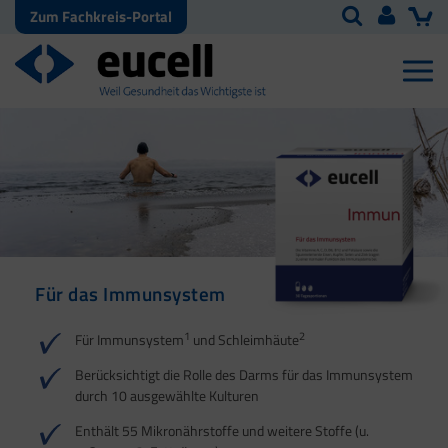
Zum Fachkreis-Portal
Für das Immunsystem
Immunsystem |
Für die Darmgesundheit
6 Kulturen bei
Schleimhäute
empfindlichem Darm
1
1
2
2
3
Für Immunsystem
und Schleimhäute
1
2
Berücksichtigt die Rolle des Darms für das Immunsystem
durch 10 ausgewählte Kulturen
1
Enthält 55 Mikronährstoffe und weitere Stoffe (u.