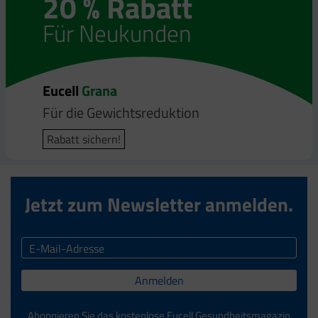
20 % Rabatt
20 % Rabatt
Für Neukunden
Für Neukunden
Eucell
Eucell
Grana
Bodyfit
Für die Gewichtsreduktion
Für die Gewichtsreduktion
Rabatt sichern!
Rabatt sichern!
Jetzt zum Newsletter anmelden.
Anmelden
Abonnieren Sie das kostenlose Eucell Gesundheitsmagazin