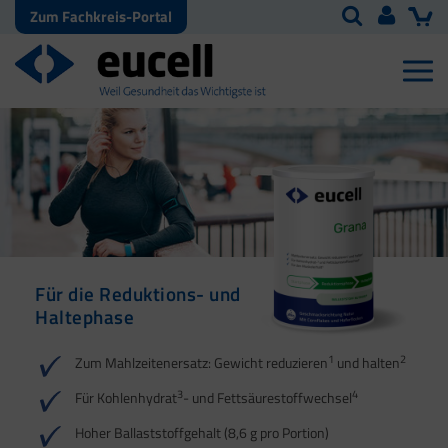
Zum Fachkreis-Portal
Für die Reduktions- und
Für die Reduktions- und
Haltephase
Haltephase
1
1
2
2
3
3
4
4
5