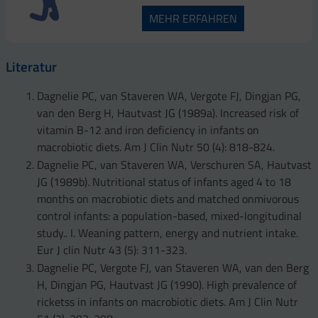
MEHR ERFAHREN
Literatur
Dagnelie PC, van Staveren WA, Vergote FJ, Dingjan PG,
van den Berg H, Hautvast JG (1989a). Increased risk of
vitamin B-12 and iron deficiency in infants on
macrobiotic diets. Am J Clin Nutr 50 (4): 818-824.
Dagnelie PC, van Staveren WA, Verschuren SA, Hautvast
JG (1989b). Nutritional status of infants aged 4 to 18
months on macrobiotic diets and matched onmivorous
control infants: a population-based, mixed-longitudinal
study.. I. Weaning pattern, energy and nutrient intake.
Eur J clin Nutr 43 (5): 311-323.
Dagnelie PC, Vergote FJ, van Staveren WA, van den Berg
H, Dingjan PG, Hautvast JG (1990). High prevalence of
ricketss in infants on macrobiotic diets. Am J Clin Nutr