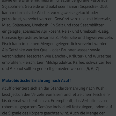
sowie eine Brühe mit Miso (milchsauer vergorene Paste aus
Sojabohnen, Getreide und Salz) oder Tamari (Sojasoße). Obst
kann mehrmals die Woche, vorzugsweise gekocht oder
getrocknet, verzehrt werden. Gewürzt wird u. a. mit Meersalz,
Miso, Sojasauce, Umeboshi (in Salz und rote Sesamblätter
eingelegte japanische Aprikosen), Reis- und Umeboshi-Essig,
Gomasio (geröstetes Sesamsalz), Petersilie und Ingwerwurzeln.
Fisch kann in kleinen Mengen gelegentlich verzehrt werden.
Als Getränke werden Quell- oder Brunnenwasser sowie
verschiedene Teesorten wie Bancha-, Kräuter- und Wurzeltee
empfohlen. Fleisch, Eier, Milchprodukte, Kaffee, schwarzer Tee
und Alkohol sollten generell gemieden werden. [5, 6, 7]
Makrobiotische Ernährung nach Acuff
Acuff orientiert sich an der Standardernährung nach Kushi,
lässt jedoch den Verzehr von Eiern und fettreichem Fisch ein-
bis dreimal wöchentlich zu. Er empfiehlt, das Verhältnis von
rohem zu gegartem Gemüse individuell festzulegen, indem auf
die Signale des Körpers geachtet wird. Auch die Menge der