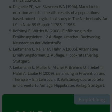
51 (2): 202-208.
Dagnelie PC, van Staveren WA (1994). Macrobiotic
nutrition and child health: results of a populatilons-
based, mixed-longitudinal study in The Netherlands. Am
J Clin Nutr 59 (Suppl): 1178S-1196S.
Kofrányi E, Wirths W (2008). Einführung in die
Ernährungslehre. 12 Auflage. Umschau Buchverlag,
Neustadt an der Weinstraße.
Leitzmann C, Keller M, Hahn A (2005). Alternative
Ernährungsformen. 2. Auflage. Hippokrates Verlag,
Stuttgart.
Leitzmann C, Müller C, Michel P, Brehme U, Triebel T,
Hahn A, Laube H (2009). Ernährung in Prävention und
Therapie – Ein Lehrbuch, 3. Vollständig überarbeitete
und erweiterte Auflage. Hippokrates Verlag, Stuttgart.
Empfehlung
Empfehlung