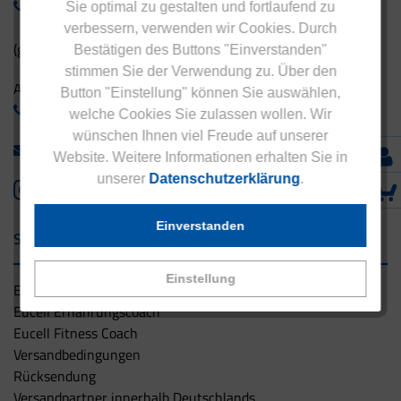
0800 - 1 38 23 55
Sie optimal zu gestalten und fortlaufend zu
verbessern, verwenden wir Cookies. Durch
(gebührenfrei aus Deutschland)
Bestätigen des Buttons "Einverstanden"
stimmen Sie der Verwendung zu. Über den
Ausland:
Button "Einstellung" können Sie auswählen,
+49 - 5042 940 660
welche Cookies Sie zulassen wollen. Wir
wünschen Ihnen viel Freude auf unserer
info@eucell.de
Website. Weitere Informationen erhalten Sie in
unserer
Datenschutzerklärung
.
Einverstanden
Service & Versand
Einstellung
Eucell Gesundheitsservice
Eucell Ernährungscoach
Eucell Fitness Coach
Versandbedingungen
Rücksendung
Versandpartner innerhalb Deutschlands