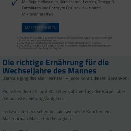
Mit Soja-Isoflavonen, Kürbiskernöl, Lycopin, Omega-3-
Fettsäuren und Coenzym Q10 sowie weiteren
Mikronährstoffen
MEHR ERFAHREN
Vitamine A, C, D, B6, B12 sowie Folsäure, Selen und Zink tragen zu einer normalen
Funktion des Immunsystems bei.
Zink trägt zur Erhaltung eines normalen Testosteronspiegels im Blut bei.
Vitamine C, B1, B2, B3, B5, B6, B12 und Magnesium tragen zur Verringerung von
Müdigkeit und Ermüdung am Tag bei.
Die richtige Ernährung für die
Wechseljahre des Mannes
„Damals ging das aber leichter“ – jeder kennt diesen Gedanken.
Zwischen dem 25. und 30. Lebensjahr verfügt der Körper über
die höchste Leistungsfähigkeit.
In dieser Zeit erreichen beispielsweise die Knochen ein
Maximum an Masse und Festigkeit.