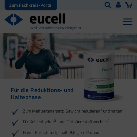
Zum Fachkreis-Portal
Für die Reduktions- und
Für die Reduktions- und
Haltephase
Haltephase
1
1
2
2
Zum Mahlzeitenersatz: Gewicht reduzieren
und halten
3
3
4
4
Für Kohlenhydrat
- und Fettsäurestoffwechsel
5
Hoher Ballaststoffgehalt (8,6 g pro Portion)