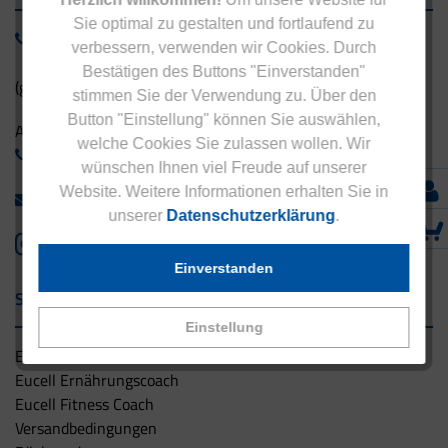
Sie optimal zu gestalten und fortlaufend zu
0800 - 1 38 23 55
verbessern, verwenden wir Cookies. Durch
Bestätigen des Buttons "Einverstanden"
(gebührenfrei aus Deutschland)
stimmen Sie der Verwendung zu. Über den
Button "Einstellung" können Sie auswählen,
Ausland:
welche Cookies Sie zulassen wollen. Wir
+49 - 5042 940 660
wünschen Ihnen viel Freude auf unserer
Website. Weitere Informationen erhalten Sie in
info@eucell.de
unserer
Datenschutzerklärung
.
Einverstanden
Service & Versand
Einstellung
Eucell Gesundheitsservice
Eucell Ernährungscoach
Eucell Fitness Coach
Versandbedingungen