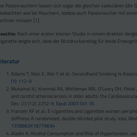
ei Passivrauchern lassen sich sogar die gleichen vaskulären (die
eobachten wie bei Rauchern, sodass auch Passivraucher mit eine
echnen müssen [1].
Beachte:
Nach einer ersten kleinen Studie in einem direkten Vergl
igarette zeigte sich, dass der Blutdruckanstieg für beide Erzeugnis
Literatur
Adams T, Wan E, Wei Y et al.: Secondhand Smoking Is Assoc
(1): 112-9
Mukamal KJ, Kronmal RA, Mittleman MA, O'Leary DH, Polak 
and carotid atherosclerosis in older adults: the Cardiovascul
Dec; 23 (12): 2252-9.
Epub 2003 Oct 16.
Franzen KF et al.: E-cigarettes and cigarettes worsen periph
stiffness: A randomized, double-blinded pilot study. Vasc Me
1358863X18779694
Aladin A: Alcohol Consumption and Risk of Hypertension. vo