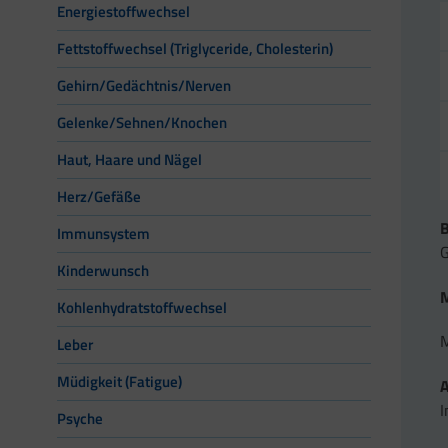
Energiestoffwechsel
Fettstoffwechsel (Triglyceride, Cholesterin)
Gehirn/Gedächtnis/Nerven
Gelenke/Sehnen/Knochen
Haut, Haare und Nägel
Herz/Gefäße
Immunsystem
G
Kinderwunsch
Kohlenhydratstoffwechsel
M
Leber
Müdigkeit (Fatigue)
I
Psyche