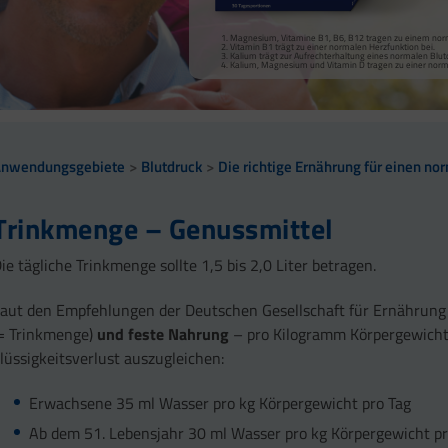
Die Omega-3-Fettsäuren EPA und DHA sowie Vitamin B1 t
Magnesium, Vitamine B1, B6, B12 tragen zu einem norm
DHA und EPA tragen zur Aufrechterhaltung eines normalen 
Gesamtaufnahme von 250 Milligramm EPA und DHA erfo
Vitamin B1 trägt zu einer normalen Herzfunktion bei.
Aufnahme von 2 g EPA und DHA ein.
Vitamin C trägt zu einer normalen Kollagenbildung für e
Kalium trägt zur Aufrechterhaltung eines normalen Blutd
DHA und EPA tragen zur Aufrechterhaltung eines normalen
Vitamine C, E, B2, Selen und Zink tragen dazu bei, die Z
Kalium, Magnesium und Vitamin D tragen zu einer norm
g EPA und DHA ein.
DHA und EPA tragen zu einer normalen Herzfunktion bei.
DHA ein.
Vitamin D trägt zu einer normalen Funktion des Immuns
Anwendungsgebiete
Blutdruck
Die richtige Ernährung für einen no
Trinkmenge – Genussmittel
ie tägliche Trinkmenge sollte 1,5 bis 2,0 Liter betragen.
aut den Empfehlungen der Deutschen Gesellschaft für Ernährung 
= Trinkmenge)
und feste Nahrung
– pro Kilogramm Körpergewich
lüssigkeitsverlust auszugleichen:
Erwachsene 35 ml Wasser pro kg Körpergewicht pro Tag
Ab dem 51. Lebensjahr 30 ml Wasser pro kg Körpergewicht pr