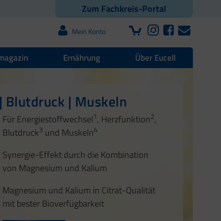
Zum Fachkreis-Portal
Mein Konto
magazin
Ernährung
Über Eucell
 Herz
 | Blutdruck | Muskeln
 Gefäßgesundheit
1
2
1
2
3
4
Für Energiestoffwechsel
, Herzfunktion
,
1
2
3
4
Blutdruck
und Muskeln
3
Synergie-Effekt durch die Kombination
von Magnesium und Kalium
Magnesium und Kalium in Citrat-Qualität
mit bester Bioverfügbarkeit