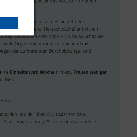
tigt, das ebenfalls ein Risikofaktor für einen
islauf-Erkrankungen sein. Es besteht die
ine Herzinsuffizienz (Herzschwäche) entwickelt.
en entsprechenden Leistungen – Blutauswurf sowie
s viele Organe nicht mehr ausreichend mit
 wegen der auftretenden Durchblutungs- und
ls 14 Einheiten pro Woche
trinken,
Frauen weniger
l Bier.
 Herz.
onoxiden und der über 250 toxischen bzw.
 Arterienverkalkung (Arteriosklerose) und die