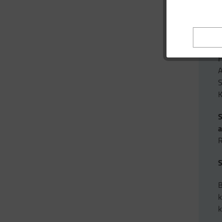
G
e
F
M
H
A
S
K
a
R
S
B
k
k