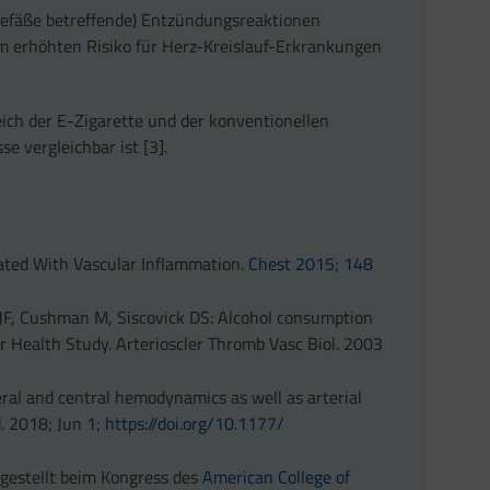
 Gefäße betreffende) Entzündungsreaktionen
m erhöhten Risiko für Herz-Kreislauf-Erkrankungen
eich der E-Zigarette und der konventionellen
se vergleichbar ist [3].
iated With Vascular Inflammation.
Chest 2015; 148
JF, Cushman M, Siscovick DS: Alcohol consumption
ar Health Study. Arterioscler Thromb Vasc Biol. 2003
eral and central hemodynamics as well as arterial
d. 2018; Jun 1;
https://​doi.​org/​10.​1177/​
rgestellt beim Kongress des
American College of