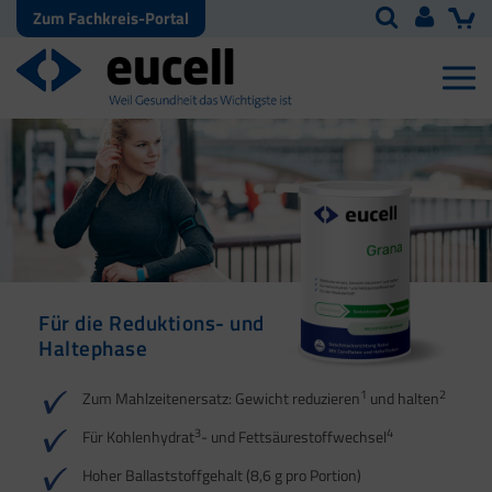
Zum Fachkreis-Portal
Für die Reduktions- und
Für die Reduktions- und
Haltephase
Haltephase
1
1
2
2
Zum Mahlzeitenersatz: Gewicht reduzieren
und halten
3
3
4
4
Für Kohlenhydrat
- und Fettsäurestoffwechsel
5
Hoher Ballaststoffgehalt (8,6 g pro Portion)