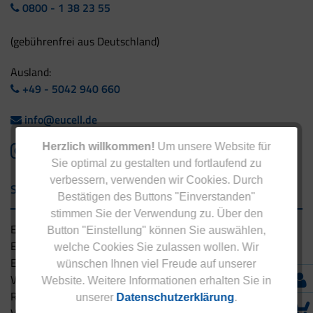
0800 - 1 38 23 55
(gebührenfrei aus Deutschland)
Ausland:
+49 - 5042 940 660
info@eucell.de
Herzlich willkommen!
Um unsere Website für
Sie optimal zu gestalten und fortlaufend zu
verbessern, verwenden wir Cookies. Durch
Service & Versand
Bestätigen des Buttons "Einverstanden"
stimmen Sie der Verwendung zu. Über den
Eucell Gesundheitsservice
Button "Einstellung" können Sie auswählen,
Eucell Ernährungscoach
welche Cookies Sie zulassen wollen. Wir
Eucell Fitness Coach
wünschen Ihnen viel Freude auf unserer
Versandbedingungen
Website. Weitere Informationen erhalten Sie in
Rücksendung
unserer
Datenschutzerklärung
.