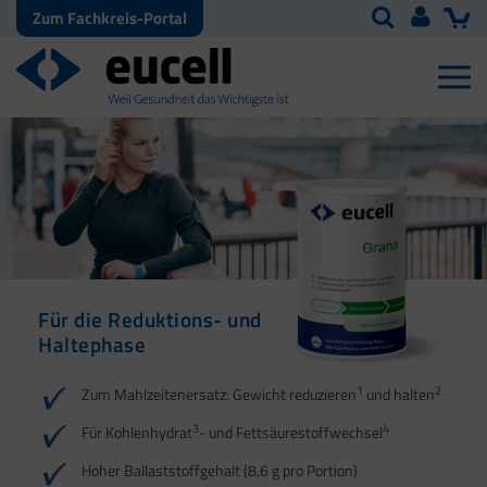
Zum Fachkreis-Portal
Für die Reduktions- und
Für die Reduktions- und
Haltephase
Haltephase
1
1
2
2
Zum Mahlzeitenersatz: Gewicht reduzieren
und halten
3
3
4
4
Für Kohlenhydrat
- und Fettsäurestoffwechsel
5
Hoher Ballaststoffgehalt (8,6 g pro Portion)