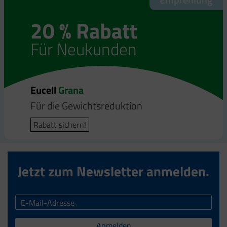
20 % Rabatt
20 % Rabatt
Für Neukunden
Für Neukunden
Eucell
Eucell
Grana
Bodyfit
Für die Gewichtsreduktion
Für die Gewichtsreduktion
Rabatt sichern!
Rabatt sichern!
Jetzt zum Newsletter anmelden.
Anmelden