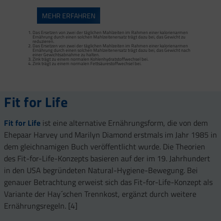
MEHR ERFAHREN
Das Ersetzen von zwei der täglichen Mahlzeiten im Rahmen einer kalorienarmen
Ernährung durch einen solchen Mahlzeitenersatz trägt dazu bei, das Gewicht zu
reduzieren.
Das Ersetzen von zwei der täglichen Mahlzeiten im Rahmen einer kalorienarmen
Das Ersetzen von zwei der täglichen Mahlzeiten im Rahmen einer kalorienarmen
Ernährung durch einen solchen Mahlzeitenersatz trägt dazu bei, das Gewicht zu
Ernährung durch einen solchen Mahlzeitenersatz trägt dazu bei, das Gewicht nach
reduzieren.
einer Gewichtsabnahme zu halten.
Das Ersetzen von zwei der täglichen Mahlzeiten im Rahmen einer kalorienarmen
Zink trägt zu einem normalen Kohlenhydratstoffwechsel bei.
Ernährung durch einen solchen Mahlzeitenersatz trägt dazu bei, das Gewicht nach
Zink trägt zu einem normalen Fettsäurestoffwechsel bei.
einer Gewichtsabnahme zu halten.
Zink trägt zu einem normalen Kohlenhydratstoffwechsel bei.
Zink trägt zu einem normalen Fettsäurestoffwechsel bei.
Proteine tragen zur Erhaltung von Muskelmasse bei.
Fit for Life
Fit for Life
ist eine alternative Ernährungsform, die von dem
Ehepaar Harvey und Marilyn Diamond erstmals im Jahr 1985 in
dem gleichnamigen Buch veröffentlicht wurde. Die Theorien
des Fit-for-Life-Konzepts basieren auf der im 19. Jahrhundert
in den USA begründeten Natural-Hygiene-Bewegung. Bei
genauer Betrachtung erweist sich das Fit-for-Life-Konzept als
Variante der Hay´schen Trennkost, ergänzt durch weitere
Ernährungsregeln. [4]