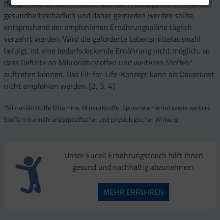
Beispielsweise kann Fleisch, das nach Aussage der Diamonds
gesundheitsschädlich und daher gemieden werden sollte,
entsprechend der empfohlenen Ernährungspläne täglich
verzehrt werden. Wird die geforderte Lebensmittelauswahl
befolgt, ist eine bedarfsdeckende Ernährung nicht möglich, so
dass Defizite an Mikronährstoffen und weiteren Stoffen*
auftreten können. Das Fit-for-Life-Konzept kann als Dauerkost
nicht empfohlen werden. [2, 3, 4]
*Mikronährstoffe (Vitamine, Mineralstoffe, Spurenelemente) sowie weitere
Stoffe mit ernährungsspezifischer und physiologischer Wirkung
Unser Eucell Ernährungscoach hilft Ihnen
gesund und nachhaltig abzunehmen.
MEHR ERFAHREN