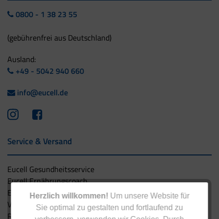
0800 - 1 38 23 55
(gebührenfrei aus Deutschland)
Ausland:
+49 - 5042 940 660
info@eucell.de
Service & Versand
Eucell Gesundheitsservice
Eucell Ernährungscoach
Eucell Fitness Coach
Herzlich willkommen!
Um unsere Website für
Versandbedingungen
Sie optimal zu gestalten und fortlaufend zu
Rücksendung