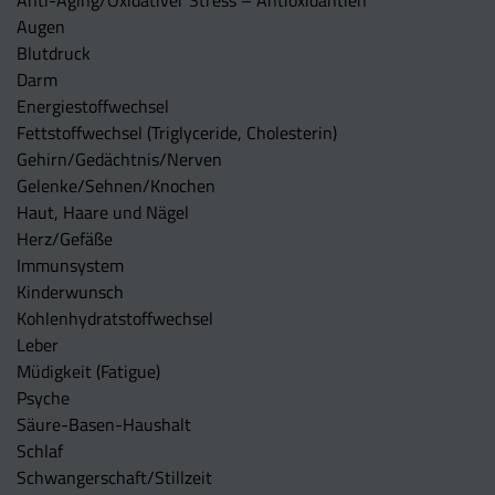
Anti-Aging/Oxidativer Stress – Antioxidantien
Augen
Blutdruck
Darm
Energiestoffwechsel
Fettstoffwechsel (Triglyceride, Cholesterin)
Gehirn/Gedächtnis/Nerven
Gelenke/Sehnen/Knochen
Haut, Haare und Nägel
Herz/Gefäße
Immunsystem
Kinderwunsch
Kohlenhydratstoffwechsel
Leber
Müdigkeit (Fatigue)
Psyche
Säure-Basen-Haushalt
Schlaf
Schwangerschaft/Stillzeit