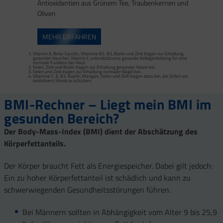
Antioxidantien aus Grünem Tee, Traubenkernen und
1
Oliven
2
MEHR ERFAHREN
Vitamin A, Beta-Carotin, Vitamine B2, B3, Biotin und Zink tragen zur Erhaltung
gesunder Haut bei. Vitamin C unterstützt eine gesunde Kollagenbildung für eine
normale Funktion der Haut.
Vitamine C und E, Kupfer, Mangan, Selen und Zink tragen dazu bei, die Zellen vor
Selen, Zink und Biotin tragen zur Erhaltung gesunder Haare bei.
oxidativem Stress zu schützen.
Selen und Zink tragen zur Erhaltung normaler Nägel bei.
Vitamin B2, Kupfer und Mangan tragen zu einem normalen Energiestoffwechsel
Vitamine C, E, B2, Kupfer, Mangan, Selen und Zink tragen dazu bei, die Zellen vor
bei.
oxidativem Stress zu schützen.
BMI-Rechner – Liegt mein BMI im
gesunden Bereich?
Der Body-Mass-Index (BMI) dient der Abschätzung des
Körperfettanteils.
Der Körper braucht Fett als Energiespeicher. Dabei gilt jedoch:
Ein zu hoher Körperfettanteil ist schädlich und kann zu
schwerwiegenden Gesundheitsstörungen führen.
Bei Männern sollten in Abhängigkeit vom Alter 9 bis 25,9