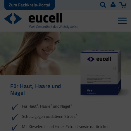
Zum Fachkreis-Portal
Für Haut, Haare und
Schutz vor oxidativem
Nägel
Stress | Für Energie
1
2
3
Für Haut
, Haare
und Nägel
4
Schutz gegen oxidativen Stress
Mit Kieselerde und Hirse-Extrakt sowie natürlichen